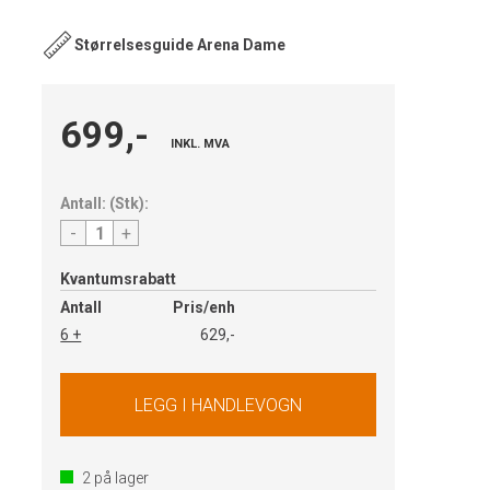
Størrelsesguide Arena Dame
699,-
INKL. MVA
Antall:
(
Stk
):
-
+
Kvantumsrabatt
Antall
Pris/enh
6 +
629,-
2
på lager