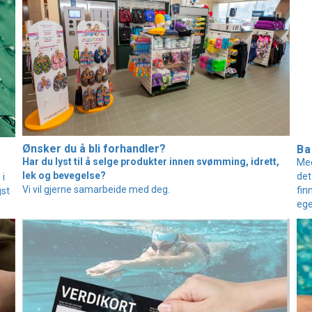
Ønsker du å bli forhandler?
Ba
Har du lyst til å selge produkter innen svømming, idrett,
Med
lek og bevegelse?
det
 i
Vi vil gjerne samarbeide med deg.
fin
gst
ege