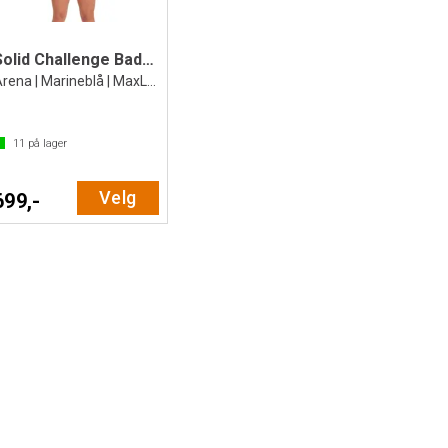
Solid Challenge Badedrakt
Arena | Marineblå | MaxLife ECO
11
på lager
Velg
699,-