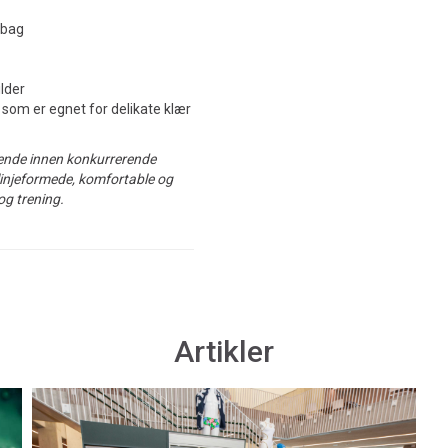
 bag
ilder
som er egnet for delikate klær
dende innen konkurrerende
linjeformede, komfortable og
og trening.
Artikler