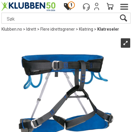
1
Klubben.no
>
Idrett
>
Flere idrettsgrener
>
Klatring
>
Klatreseler