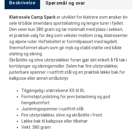
Beskrivelse
Spørsmål og svar
Klatresele Camp Spark
er utviklet for klatrere som ønsker én
sele til både innendørs sportsklatring og lengre turer i fjellet.
Den veier kun 380 gram og tar minimalt med plass i sekken,
et praktisk valg for deg som veksler mellom crag, klatresenter
og alpine ruter. Hoftebeltet er formtilpasset med lagdelt,
thermoformet skum som gir myk og stabil støtte ved både
støting og sikring.
Skråstilte og stive utstyrsløkker foran gjør det enkelt å få tak i
kortslynger og sikringsmidler. Selen har fire utstyrsløkker,
justerbare spenner i rustfritt stål og en praktisk løkke bak for
kalkpose eller annet småutstyr.
Tilgjengelig i størrelsene XS til XL
Formstøpt polstring for jevn belastning og god
hengekomfort
Justeringsspenner i rustfritt stål
Fire utstyrsløkker, stive og skråstilte i front
Løkke bak til kalkpose eller tilbehør
Vekt: 380 gram