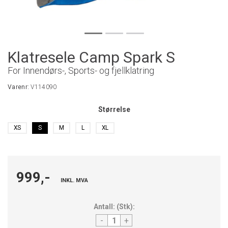
Klatresele Camp Spark S
For Innendørs-, Sports- og fjellklatring
Varenr:
V114090
Størrelse
XS
S
M
L
XL
999,-
INKL. MVA
Antall:
(
Stk
):
-
+