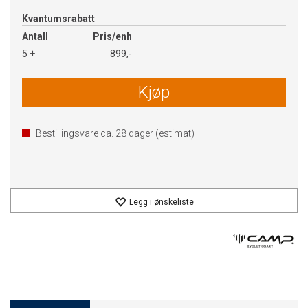
Kvantumsrabatt
Antall
Pris/enh
5 +
899,-
Kjøp
Bestillingsvare ca.
28
dager (estimat)
Legg i ønskeliste