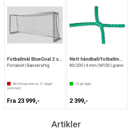
Fotballmål BlueGoal 2 stk.
Nett håndball/fotballmål 3x2 m
Portabelt | Bærekraftig
80/200 | 4 mm | M100 | grønn
Bestillingsvare ca.
21
dager
10
på lager
(estimat)
Fra 23 999,-
2 399,-
Artikler