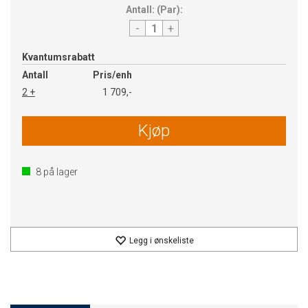
Antall:
(
Par
):
-
+
Kvantumsrabatt
Antall
Pris/enh
2 +
1 709,-
Kjøp
8
på lager
Legg i ønskeliste