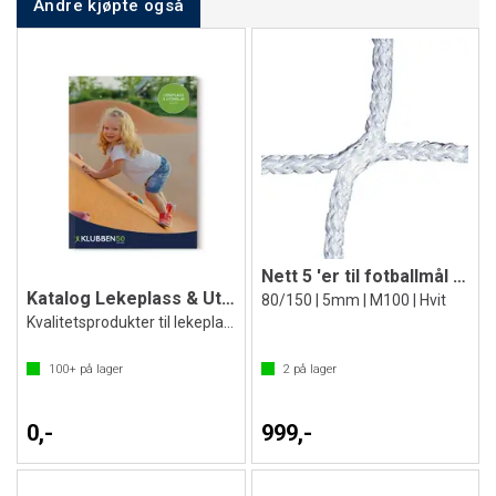
Andre kjøpte også
Nett 5 'er til fotballmål 300 x200 cm
Katalog Lekeplass & Utemiljø 2026
80/150 | 5mm | M100 | Hvit
Kvalitetsprodukter til lekeplassen
100+
på lager
2
på lager
0,-
999,-