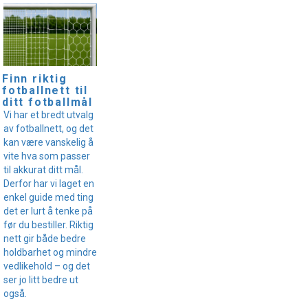
Finn riktig
fotballnett til
ditt fotballmål
Vi har et bredt utvalg
av fotballnett, og det
kan være vanskelig å
vite hva som passer
til akkurat ditt mål.
Derfor har vi laget en
enkel guide med ting
det er lurt å tenke på
før du bestiller. Riktig
nett gir både bedre
holdbarhet og mindre
vedlikehold – og det
ser jo litt bedre ut
også.