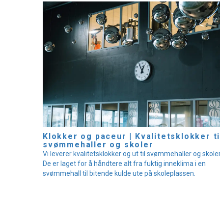
Klokker og paceur | Kvalitetsklokker ti
svømmehaller og skoler
Vi leverer kvalitetsklokker og ut til svømmehaller og skoler
De er laget for å håndtere alt fra fuktig inneklima i en
svømmehall til bitende kulde ute på skoleplassen.