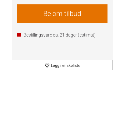
Be om tilbud
Bestillingsvare ca.
21
dager (estimat)
Legg i ønskeliste