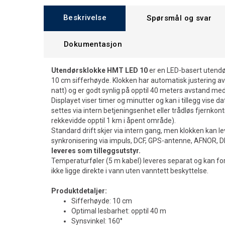
Beskrivelse
Spørsmål og svar
Dokumentasjon
Utendørsklokke HMT LED 10
er en LED-basert utendø
10 cm sifferhøyde. Klokken har automatisk justering av l
natt) og er godt synlig på opptil 40 meters avstand med
Displayet viser timer og minutter og kan i tillegg vise 
settes via intern betjeningsenhet eller trådløs fjernkon
rekkevidde opptil 1 km i åpent område).
Standard drift skjer via intern gang, men klokken kan l
synkronisering via impuls, DCF, GPS-antenne, AFNOR, DH
leveres som tilleggsutstyr.
Temperaturføler (5 m kabel) leveres separat og kan for
ikke ligge direkte i vann uten vanntett beskyttelse.
Produktdetaljer:
Sifferhøyde: 10 cm
Optimal lesbarhet: opptil 40 m
Synsvinkel: 160°