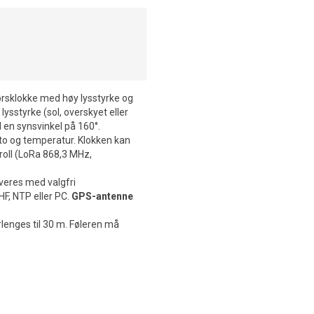
rsklokke med høy lysstyrke og
ysstyrke (sol, overskyet eller
 en synsvinkel på 160°.
dato og temperatur. Klokken kan
troll (LoRa 868,3 MHz,
everes med valgfri
F, NTP eller PC.
GPS-antenne
lenges til 30 m. Føleren må