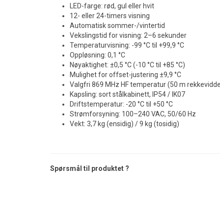
LED-farge: rød, gul eller hvit
12- eller 24-timers visning
Automatisk sommer-/vintertid
Vekslingstid for visning: 2–6 sekunder
Temperaturvisning: -99 °C til +99,9 °C
Oppløsning: 0,1 °C
Nøyaktighet: ±0,5 °C (-10 °C til +85 °C)
Mulighet for offset-justering ±9,9 °C
Valgfri 869 MHz HF temperatur (50 m rekkevidd
Kapsling: sort stålkabinett, IP54 / IK07
Driftstemperatur: -20 °C til +50 °C
Strømforsyning: 100–240 VAC, 50/60 Hz
Vekt: 3,7 kg (ensidig) / 9 kg (tosidig)
Spørsmål til produktet ?