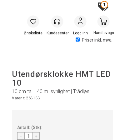
1
Handlevogn
Logg inn
Priser inkl. mva.
Utendørsklokke HMT LED
10
10 cm tall | 40 m. synlighet | Trådløs
Varenr:
268133
Antall:
(
Stk
):
-
+