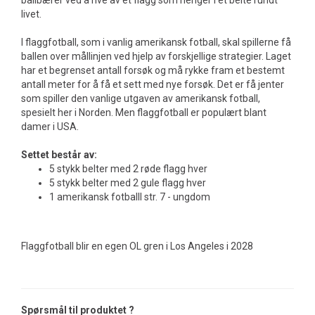
ballbærer ved å rive av et flagg som henger i et belte rundt
livet.
I flaggfotball, som i vanlig amerikansk fotball, skal spillerne få
ballen over mållinjen ved hjelp av forskjellige strategier. Laget
har et begrenset antall forsøk og må rykke fram et bestemt
antall meter for å få et sett med nye forsøk. Det er få jenter
som spiller den vanlige utgaven av amerikansk fotball,
spesielt her i Norden. Men flaggfotball er populært blant
damer i USA.
Settet består av:
5 stykk belter med 2 røde flagg hver
5 stykk belter med 2 gule flagg hver
1 amerikansk fotballl str. 7 - ungdom
Flaggfotball blir en egen OL gren i Los Angeles i 2028
Spørsmål til produktet ?