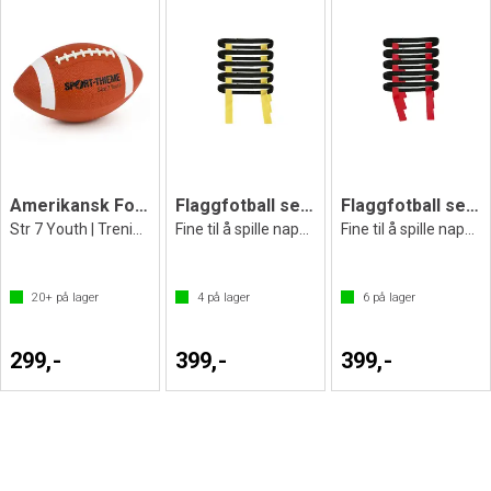
Amerikansk Fotball | Str 7
Flaggfotball sett (5 stk) gul
Flaggfotball sett (5 stk) rød
Str 7 Youth | Trening | Fra 13-15 år
Fine til å spille nappe hale
Fine til å spille nappe hale
20+
på lager
4
på lager
6
på lager
299,-
399,-
399,-