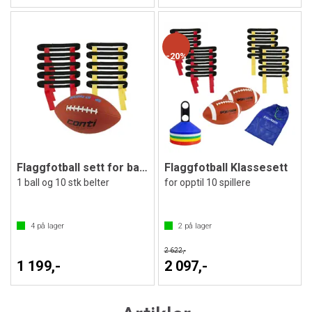
20%
Flaggfotball sett for barn opptil 12 år
Flaggfotball Klassesett
1 ball og 10 stk belter
for opptil 10 spillere
4
på lager
2
på lager
2 622,-
1 199,-
2 097,-