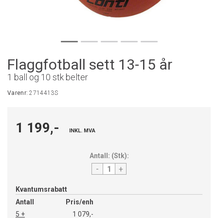
Flaggfotball sett 13-15 år
1 ball og 10 stk belter
Varenr:
2714413S
1 199,-
INKL. MVA
Antall:
(
Stk
):
-
+
Kvantumsrabatt
Antall
Pris/enh
5 +
1 079,-