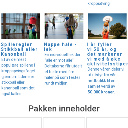
kroppsøving.
I år fyller
Spilleregler
Nappe hale -
vi 50 år, og
Stikkball eller
lek
det markerer
Kanonball
En individuell lek der
vi med å øke
Et av de mest
"alle er mot alle".
aktivitetsstipe
populære spillene i
Deltakerne får utdelt
Denne våren deler vi
kroppsøvingsfaget
et belte med fire
ut utstyr fra vår
gjennom tidene er
haler på som festes
nettbutikk til en
stikkball eller
rundt midjen.
samlet verdi av
kanonball som det
50.000 kroner.
også kalles.
Pakken inneholder