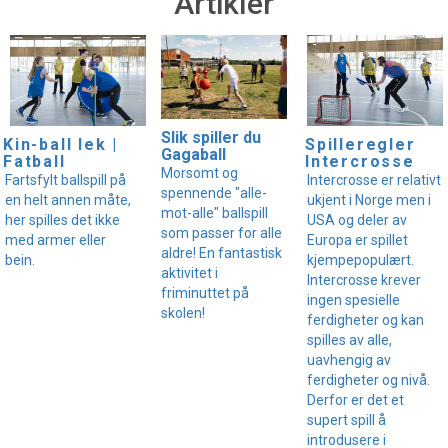
Artikler
Slik spiller du
Kin-ball lek |
Spilleregler
Gagaball
Fatball
Intercrosse
Morsomt og
Fartsfylt ballspill på
Intercrosse er relativt
spennende "alle-
en helt annen måte,
ukjent i Norge men i
mot-alle" ballspill
her spilles det ikke
USA og deler av
som passer for alle
med armer eller
Europa er spillet
aldre! En fantastisk
bein.
kjempepopulært.
aktivitet i
Intercrosse krever
friminuttet på
ingen spesielle
skolen!
ferdigheter og kan
spilles av alle,
uavhengig av
ferdigheter og nivå.
Derfor er det et
supert spill å
introdusere i