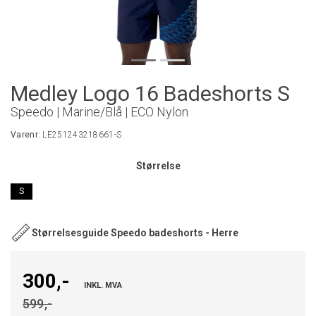
Medley Logo 16 Badeshorts S
Speedo | Marine/Blå | ECO Nylon
Varenr:
LE251243218661-S
Størrelse
S
Størrelsesguide Speedo badeshorts - Herre
300,-
INKL. MVA
599,-