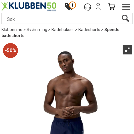
1
Klubben.no
>
Svømming
>
Badebukser
>
Badeshorts
>
Speedo
badeshorts
50%