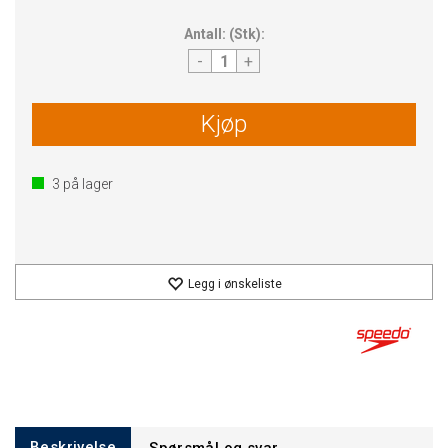
Antall:
(
Stk
):
-
+
Kjøp
3
på lager
Legg i ønskeliste
Beskrivelse