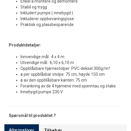
Enkel å montere og demontere
Stabil og trygg
Inkludert pumpe ( innebygd )
Inkluderer oppbevaringspose
Praktisk og plassbesparende
Produktdetaljer:
Innvendige mål: 4 x 4 m
Utvendige mål: 6,10 x 6,10 m
Oppblåsbare hjørnestolper: PVC-deksel 300g/m²
ø per oppblåsbar stolpe: 75 cm, høyde 150 cm
ø av den oppblåsbare kanten: 75 cm
Forankring av de 4 hjørnene med spenntau og stake
Innebygd pumpe 230 V
Spørsmål til produktet ?
Alternativer
Tilbehør