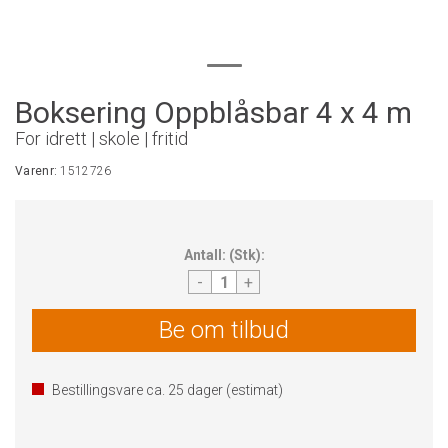
Boksering Oppblåsbar 4 x 4 m
For idrett | skole | fritid
Varenr:
1512726
Antall:
(
Stk
):
-
+
Be om tilbud
Bestillingsvare ca.
25
dager (estimat)