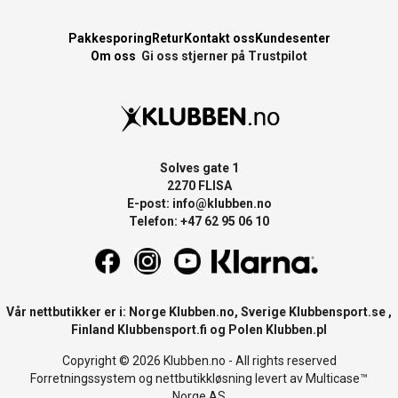
Pakkesporing
Retur
Kontakt oss
Kundesenter
Om oss
Gi oss stjerner på Trustpilot
Solves gate 1
2270 FLISA
E-post:
info@klubben.no
Telefon: +47 62 95 06 10
Vår nettbutikker er i: Norge
Klubben.no
, Sverige
Klubbensport.se
,
Finland
Klubbensport.fi
og Polen
Klubben.pl
Copyright © 2026 Klubben.no - All rights reserved
Forretningssystem
og
nettbutikkløsning
levert av
Multicase™
Norge AS