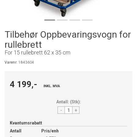
Tilbehør Oppbevaringsvogn for
rullebrett
For 15 rullebrett 62 x 35 cm
Varenr:
1843604
4 199,-
INKL. MVA
Antall:
(
Stk
):
-
+
Kvantumsrabatt
Antall
Pris/enh