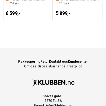
ca.
12
dager
ca.
12
dager
6 599,-
5 899,-
Pakkesporing
Retur
Kontakt oss
Kundesenter
Om oss
Gi oss stjerner på Trustpilot
Solves gate 1
2270 FLISA
E-post:
info@klubben.no