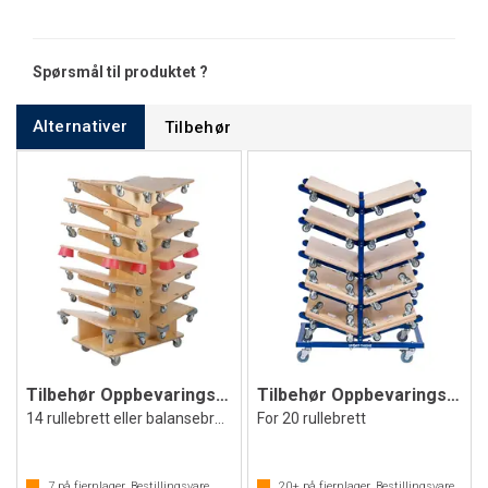
Spørsmål til produktet ?
Alternativer
Tilbehør
Tilbehør Oppbevaringsvogn
Tilbehør Oppbevaringsvogn for rullebrett
14 rullebrett eller balansebrett
For 20 rullebrett
7
på fjernlager. Bestillingsvare
20+
på fjernlager. Bestillingsvare