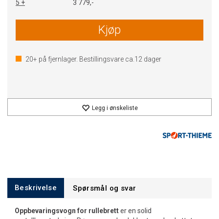
5 +
3 779,-
Kjøp
20+
på fjernlager. Bestillingsvare ca.
12
dager
Legg i ønskeliste
Beskrivelse
Spørsmål og svar
Oppbevaringsvogn for rullebrett
er en solid