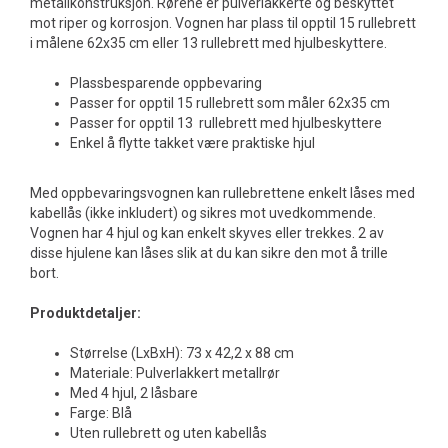
metallkonstruksjon. Rørene er pulverlakkerte og beskyttet
mot riper og korrosjon. Vognen har plass til opptil 15 rullebrett
i målene 62x35 cm eller 13 rullebrett med hjulbeskyttere.
Plassbesparende oppbevaring
Passer for opptil 15 rullebrett som måler 62x35 cm
Passer for opptil 13 rullebrett med hjulbeskyttere
Enkel å flytte takket være praktiske hjul
Med oppbevaringsvognen kan rullebrettene enkelt låses med
kabellås (ikke inkludert) og sikres mot uvedkommende.
Vognen har 4 hjul og kan enkelt skyves eller trekkes. 2 av
disse hjulene kan låses slik at du kan sikre den mot å trille
bort.
Produktdetaljer:
Størrelse (LxBxH): 73 x 42,2 x 88 cm
Materiale: Pulverlakkert metallrør
Med 4 hjul, 2 låsbare
Farge: Blå
Uten rullebrett og uten kabellås