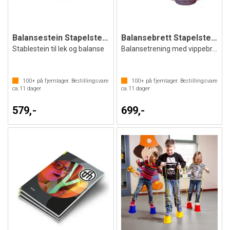
Balansestein Stapelstein® | 1 stk.
Balansebrett Stapelstein®
Stablestein til lek og balanse
Balansetrening med vippebrett
100+
på fjernlager. Bestillingsvare
100+
på fjernlager. Bestillingsvare
ca.
11
dager
ca.
11
dager
579,-
699,-