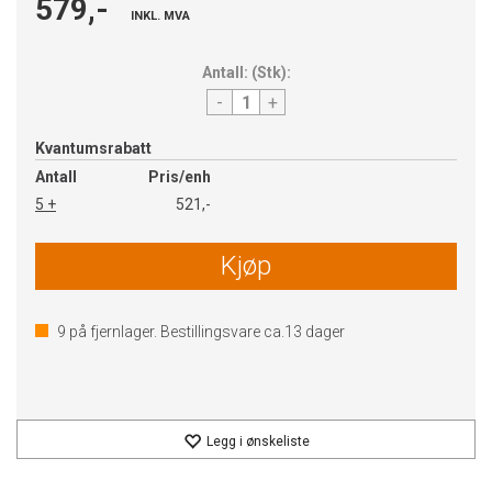
579,-
INKL. MVA
Antall:
(
Stk
):
-
+
Kvantumsrabatt
Antall
Pris/enh
5 +
521,-
Kjøp
9
på fjernlager. Bestillingsvare ca.
13
dager
Legg i ønskeliste