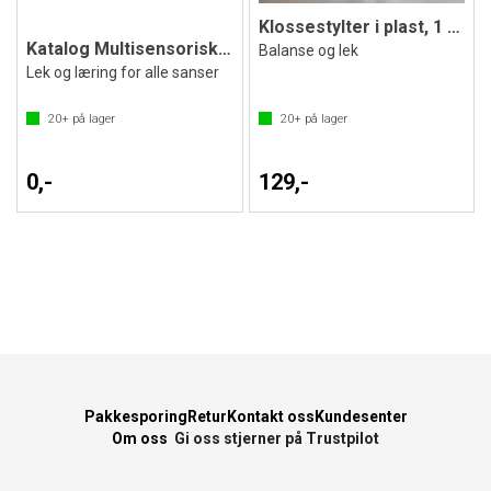
Klossestylter i plast, 1 par
Katalog Multisensoriske Miljøer
Balanse og lek
Lek og læring for alle sanser
20+
på lager
20+
på lager
0,-
129,-
Pakkesporing
Retur
Kontakt oss
Kundesenter
Om oss
Gi oss stjerner på Trustpilot