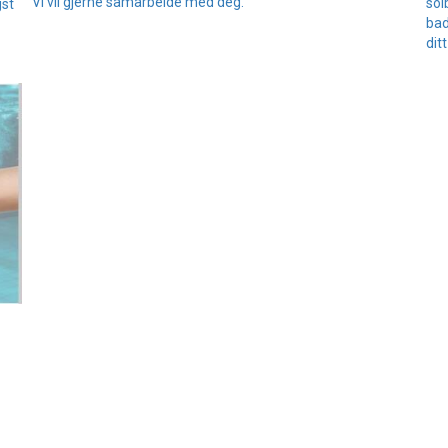
Vi vil gjerne samarbeide med deg.
sol
gst
bad
dit