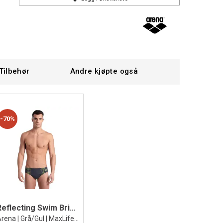
Tilbehør
Andre kjøpte også
70%
Reflecting Swim Briefs Badebukse
Arena | Grå/Gul | MaxLife ECO