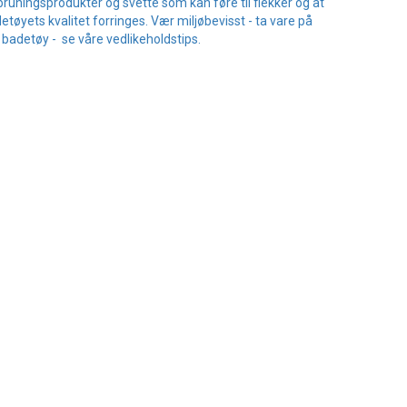
bruningsprodukter og svette som kan føre til flekker og at
etøyets kvalitet forringes. Vær miljøbevisst - ta vare på
t badetøy - se våre vedlikeholdstips.