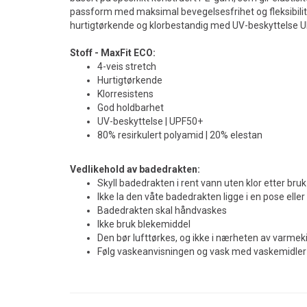
passform med maksimal bevegelsesfrihet og fleksibilite
hurtigtørkende og klorbestandig med UV-beskyttelse 
Stoff - MaxFit ECO:
4-veis stretch
Hurtigtørkende
Klorresistens
God holdbarhet
UV-beskyttelse | UPF50+
80% resirkulert polyamid | 20% elestan
Vedlikehold av badedrakten:
Skyll badedrakten i rent vann uten klor etter bruk
Ikke la den våte badedrakten ligge i en pose eller
Badedrakten skal håndvaskes
Ikke bruk blekemiddel
Den bør lufttørkes, og ikke i nærheten av varmek
Følg vaskeanvisningen og vask med vaskemidler 