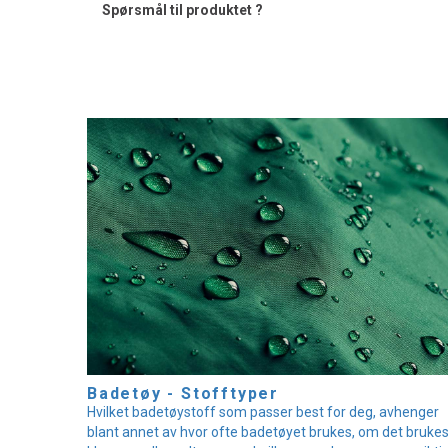
Spørsmål til produktet ?
Badetøy - Stofftyper
Hvilket badetøystoff som passer best for deg, avhenger
blant annet av hvor ofte badetøyet brukes, om det brukes