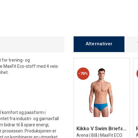
Alternativer
 for trening- og
 MaxFit Eco-stoff med 4 veis-
ihet.
70%
al komfort og passform i
tet fra industri- og garnavfall
idrar til å spare energi,
Kikko V Swim Briefs Badebukse
r prosessen. Produksjonen er
Arena | Blå | MaxFit ECO
itet og kombinerer en utmerket