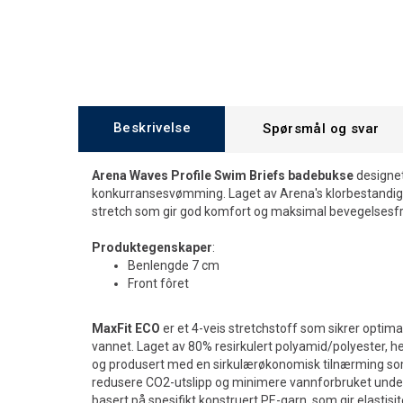
Beskrivelse
Spørsmål og svar
Arena Waves Profile Swim Briefs badebukse
designet
konkurransesvømming. Laget av Arena's klorbestandige
stretch som gir god komfort og maksimal bevegelsesfr
Produktegenskaper
:
Benlengde 7 cm
Front fôret
MaxFit ECO
er et 4-veis stretchstoff som sikrer optim
vannet. Laget av 80% resirkulert polyamid/polyester, hen
og produsert med en sirkulærøkonomisk tilnærming som b
redusere CO2-utslipp og minimere vannforbruket unde
basert på spesifikt konstruert PE-garn, som gir elastis