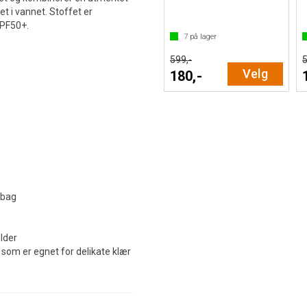
t i vannet. Stoffet er
UPF50+.
7
på lager
599,-
5
Velg
180,-
 bag
ilder
som er egnet for delikate klær