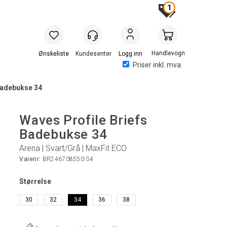
1
Handlevogn
Logg inn
Priser inkl. mva.
Badebukse 34
Waves Profile Briefs
Badebukse 34
Arena | Svart/Grå | MaxFit ECO
Varenr:
BR246708550-34
Størrelse
30
32
34
36
38