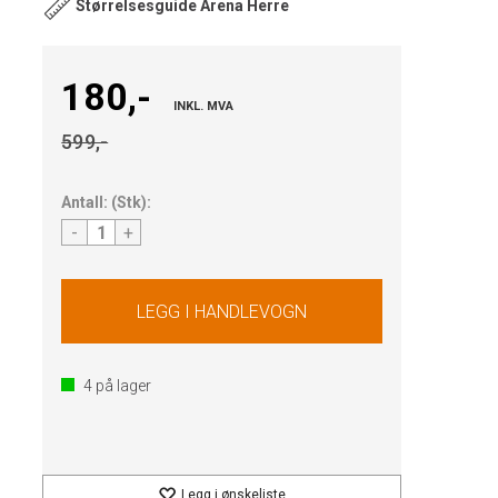
Størrelsesguide Arena Herre
180,-
INKL. MVA
599,-
Antall:
(
Stk
):
-
+
4
på lager
Legg i ønskeliste