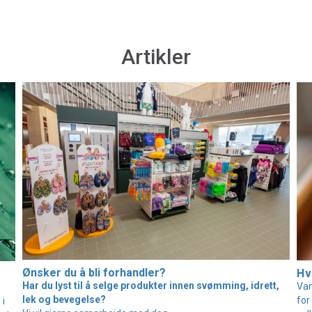
Artikler
Ønsker du å bli forhandler?
Hv
Har du lyst til å selge produkter innen svømming, idrett,
Van
lek og bevegelse?
for
 i