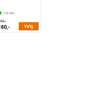
1
på lager
99,-
Velg
180,-