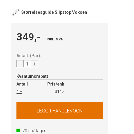
Størrelsesguide Slipstop Voksen
349,-
INKL. MVA
Antall:
(
Par
):
-
+
Kvantumsrabatt
Antall
Pris/enh
4 +
314,-
20+
på lager