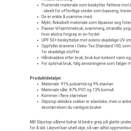
Pustende materiale som beskytter føttene mot b
- ideelt for offentlige steder som basseng, treni
De er enkle å svømme med.
Mykt, fleksibelt materiale som tilpasser seg fote
Passer til hjemmebruk, svømming, strandliv, yoga,
hvor ekstra fotgrep er en fordel.
UPF 50+ beskyttelse mot solens skadelige UV-str
Oppfyller kravene i Oeko-Tex Standard 100, som s
for skadelige stoffer.
Håndvaskes etter bruk, bruk kun lunkent vann og
For optimal bruk, følg anvisningene som følger 
Produktdetaljer:
Materiale: 91% polyamid og 9% elastan
Materiale såle: 87% PVC og 13% bomull
Kommer i flere størrelser
Slipstop sklisikre sokker er elastiske, men vi anb
skostørrelsen du vanligvis bruker.
NB! Slipstop-sålene bidrar til bedre grep på glatte unde
for å skli. Likevel kan uhell skje, så vær alltid oppmerk