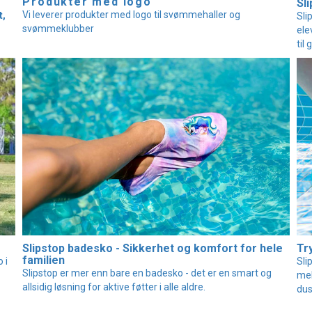
Produkter med logo
Sli
Vi leverer produkter med logo til svømmehaller og
t,
Sli
svømmeklubber
ele
til
Slipstop badesko - Sikkerhet og komfort for hele
Tr
familien
 i
Sli
Slipstop er mer enn bare en badesko - det er en smart og
mel
allsidig løsning for aktive føtter i alle aldre.
dus