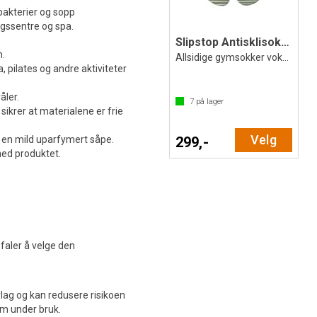
akterier og sopp
ngssentre og spa.
Slipstop Antisklisokker Linea
n.
Allsidige gymsokker voksen
 pilates og andre aktiviteter
åler.
7
på lager
ikrer at materialene er frie
Velg
 en mild uparfymert såpe.
299,-
med produktet.
efaler å velge den
rlag og kan redusere risikoen
som under bruk.