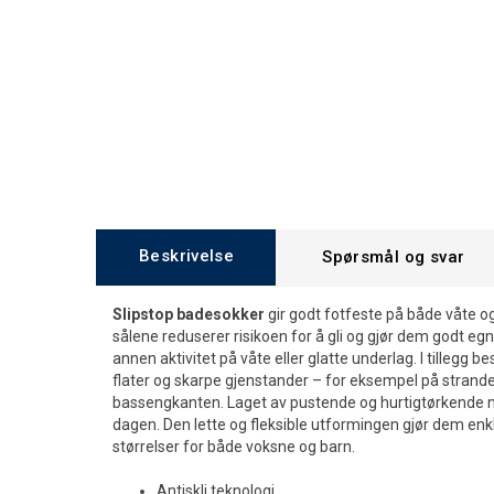
Beskrivelse
Spørsmål og svar
Slipstop badesokker
gir godt fotfeste på både våte og
sålene reduserer risikoen for å gli og gjør dem godt eg
annen aktivitet på våte eller glatte underlag. I tillegg
flater og skarpe gjenstander – for eksempel på strande
bassengkanten. Laget av pustende og hurtigtørkende m
dagen. Den lette og fleksible utformingen gjør dem enkle
størrelser for både voksne og barn.
Antiskli teknologi