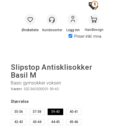
1
Handlevogn
Logg inn
Priser inkl. mva.
Slipstop Antisklisokker
Basil M
Basic gymsokker voksen
Varenr:
SS2340000001-39-40
Størrelse
35-36
37-38
39-40
40-41
42-43
43-44
44-45
45-46