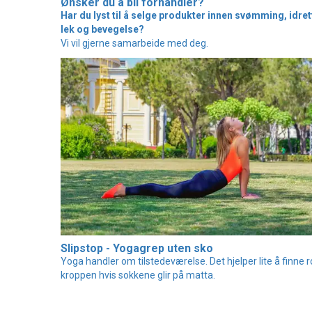
Ønsker du å bli forhandler?
Har du lyst til å selge produkter innen svømming, idret
lek og bevegelse?
Vi vil gjerne samarbeide med deg.
Slipstop - Yogagrep uten sko
Yoga handler om tilstedeværelse. Det hjelper lite å finne ro
kroppen hvis sokkene glir på matta.