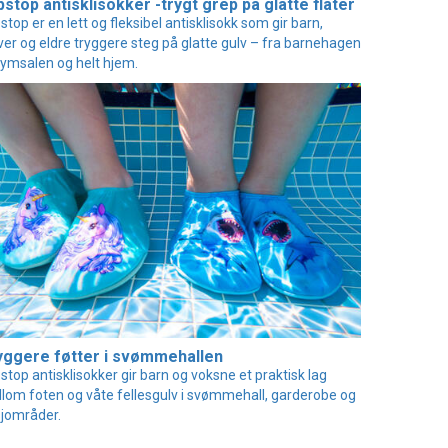
pstop antisklisokker -trygt grep på glatte flater
pstop er en lett og fleksibel antisklisokk som gir barn,
ver og eldre tryggere steg på glatte gulv – fra barnehagen
 gymsalen og helt hjem.
yggere føtter i svømmehallen
pstop antisklisokker gir barn og voksne et praktisk lag
lom foten og våte fellesgulv i svømmehall, garderobe og
jområder.