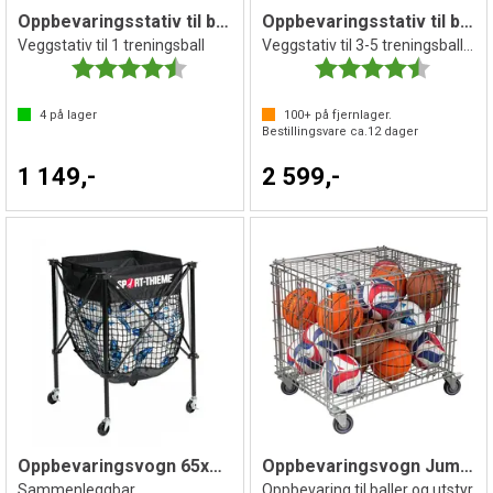
Oppbevaringsstativ til ball
Oppbevaringsstativ til baller
Veggstativ til 1 treningsball
Veggstativ til 3-5 treningsballer
Karakter:
4.7 av 5 mulige
Karakter:
4.5 av 5 
4
på lager
100+
på fjernlager.
Bestillingsvare ca.
12
dager
1 149,-
2 599,-
Oppbevaringsvogn 65x65x88 cm
Oppbevaringsvogn Jumbo L 73x60x80 cm
Sammenleggbar
Oppbevaring til baller og utstyr