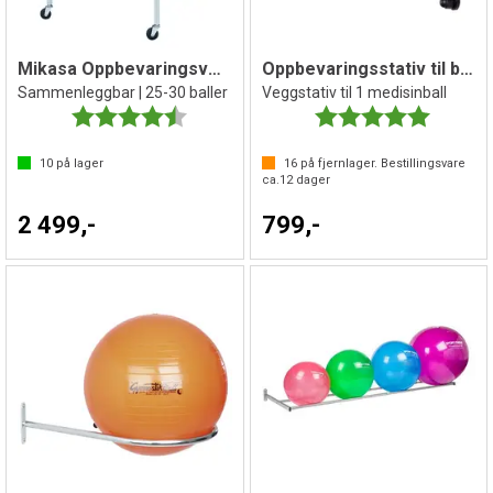
Mikasa Oppbevaringsvogn med hjul
Oppbevaringsstativ til ball
Sammenleggbar | 25-30 baller
Veggstativ til 1 medisinball
Karakter:
4.7 av 5 mulige
Karakter:
5.0 av 5 
10
på lager
16
på fjernlager. Bestillingsvare
ca.
12
dager
2 499,-
799,-