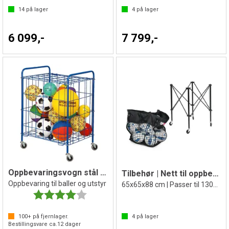
14
på lager
4
på lager
6 099,-
7 799,-
Oppbevaringsvogn stål 70x55x94 cm
Tilbehør | Nett til oppbevaringsvogn
Oppbevaring til baller og utstyr
65x65x88 cm | Passer til 1308714
Karakter:
4.0 av 5 mulige
100+
på fjernlager.
4
på lager
Bestillingsvare ca.
12
dager