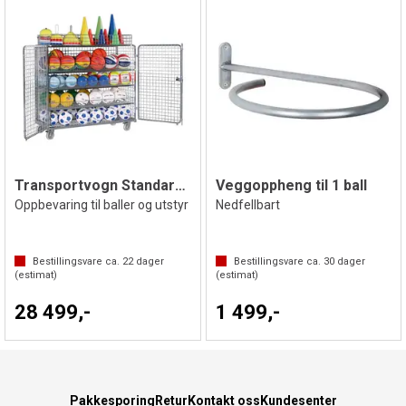
Transportvogn Standard m/topp 150x140 cm
Veggoppheng til 1 ball
Oppbevaring til baller og utstyr
Nedfellbart
Bestillingsvare ca.
22
dager
Bestillingsvare ca.
30
dager
(estimat)
(estimat)
28 499,-
1 499,-
Pakkesporing
Retur
Kontakt oss
Kundesenter