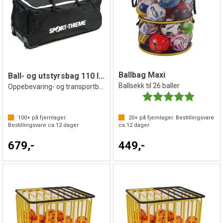
Ballbag Maxi
Ball- og utstyrsbag 110 liter
Ballsekk til 26 baller
Oppebevaring- og transportbag med hjul
Karakter:
5.0 av 5 
100+
på fjernlager.
20+
på fjernlager. Bestillingsvare
Bestillingsvare ca.
12
dager
ca.
12
dager
679,-
449,-