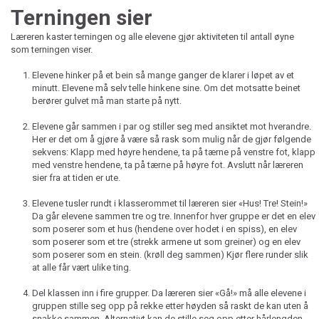
Terningen sier
Læreren kaster terningen og alle elevene gjør aktiviteten til antall øyne
som terningen viser.
Elevene hinker på et bein så mange ganger de klarer i løpet av et
minutt. Elevene må selv telle hinkene sine. Om det motsatte beinet
berører gulvet må man starte på nytt.
Elevene går sammen i par og stiller seg med ansiktet mot hverandre.
Her er det om å gjøre å være så rask som mulig når de gjør følgende
sekvens: Klapp med høyre hendene, ta på tærne på venstre fot, klapp
med venstre hendene, ta på tærne på høyre fot. Avslutt når læreren
sier fra at tiden er ute.
Elevene tusler rundt i klasserommet til læreren sier «Hus! Tre! Stein!»
Da går elevene sammen tre og tre. Innenfor hver gruppe er det en elev
som poserer som et hus (hendene over hodet i en spiss), en elev
som poserer som et tre (strekk armene ut som greiner) og en elev
som poserer som en stein. (krøll deg sammen) Kjør flere runder slik
at alle får vært ulike ting.
Del klassen inn i fire grupper. Da læreren sier «Gå!» må alle elevene i
gruppen stille seg opp på rekke etter høyden så raskt de kan uten å
snakke sammen. Alternativt kan de stille seg opp etter hårlengden,