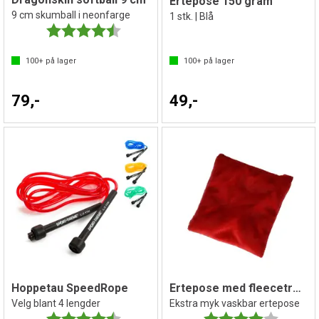
Ertepose 150 gram
9 cm skumball i neonfarge
1 stk. | Blå
Karakter:
4.5 av 5 mulige
100+
på lager
100+
på lager
79,-
49,-
Hoppetau SpeedRope
Ertepose med fleecetrekk 90 gr
Velg blant 4 lengder
Ekstra myk vaskbar ertepose
Karakter:
4.1 av 5 mulige
Karakter:
4.0 av 5 