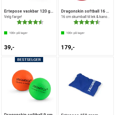
Ertepose vaskbar 120 gram
Dragonskin softball 16 cm
Velg farge!
16 cm skumball til lek & kanonball
Karakter:
4.6 av 5 mulige
Karakter:
4.7 av 5 
100+
på lager
100+
på lager
39,-
179,-
Dragonskin softball 9 cm