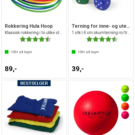
Rokkering Hula Hoop
Terning for inne- og utebruk
Klassisk rokkering i to ulike størrelser
1 stk | 4 cm skumterning m/trekk
Karakter:
4.1 av 5 mulige
Karakter:
4.3 av 5 
100+
på lager
100+
på lager
89,-
39,-