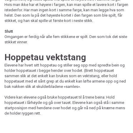
Hvis man ikke har et høyere i fargen, kan man spille et lavere kort i fargen
istedenfor. Har man ingen kort i samme farge, kan man legge hva som
helst. Den som la på det høyeste kortet i den fargen som ble spilt, får
stikket, og han skal spille ut første kort i neste stikk.
Slutt
Omgangen er ferdig når alle fem stikkene er spilt. Den som tok det siste
stikket vinner.
Hoppetau vektstang
Elevene har hvert sitt hoppetau og stiller seg opp med spredte bein og
holder hoppetauet i begge hender over hodet. (Brett hoppetauet
sammen slik at det enkelt kan brukes som en vektstang, eller hold
hoppetauet med et sånt grep at du enkelt kan løfte armene opp og ned
bak nakken slik at skulderbladene «samles».
Videre kan elevene også bruke hoppetauet til å trene beina: Hold
hoppetauet i lårhøyde og gå over tauet. Elevene kan også stå i samme
startposisjon med hendene over hodet og går nå ned på knærne mens
de holder ryggen rett.