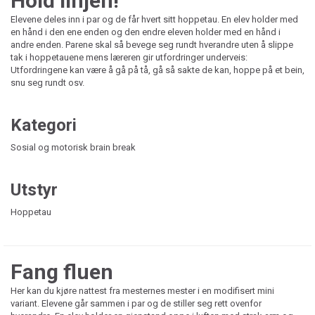
Hold linjen!
Elevene deles inn i par og de får hvert sitt hoppetau. En elev holder med
en hånd i den ene enden og den endre eleven holder med en hånd i
andre enden. Parene skal så bevege seg rundt hverandre uten å slippe
tak i hoppetauene mens læreren gir utfordringer underveis:
Utfordringene kan være å gå på tå, gå så sakte de kan, hoppe på et bein,
snu seg rundt osv.
Kategori
Sosial og motorisk brain break
Utstyr
Hoppetau
Fang fluen
Her kan du kjøre nattest fra mesternes mester i en modifisert mini
variant. Elevene går sammen i par og de stiller seg rett ovenfor