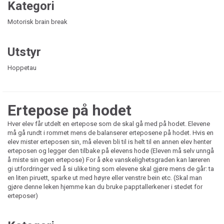
Kategori
Motorisk brain break
Utstyr
Hoppetau
Ertepose på hodet
Hver elev får utdelt en ertepose som de skal gå med på hodet. Elevene
må gå rundt i rommet mens de balanserer erteposene på hodet. Hvis en
elev mister erteposen sin, må eleven bli til is helt til en annen elev henter
erteposen og legger den tilbake på elevens hode (Eleven må selv unngå
å miste sin egen ertepose) For å øke vanskelighetsgraden kan læreren
gi utfordringer ved å si ulike ting som elevene skal gjøre mens de går: ta
en liten piruett, sparke ut med høyre eller venstre bein etc. (Skal man
gjøre denne leken hjemme kan du bruke papptallerkener i stedet for
erteposer)