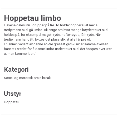
Hoppetau limbo
Elevene deles inn i grupper på tre. To holder hoppetauet mens
tredjemann skal gå limbo. Bli enige om hvor mange høyder tauet skal
holdes på, for eksempel magehøyde, hoftehøyde, lårhøyde. Når
tredjemann har gått, byttes det plass slik at alle får prøvd.
En annen variant av denne er «Se gresset gro!» Det er samme øvelsen
bare at i stedet for å danse limbo under tauet skal det hoppes over uten
at man kommer borti.
Kategori
Sosial og motorisk brain break
Utstyr
Hoppetau