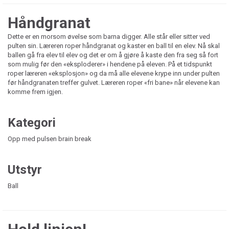
Håndgranat
Dette er en morsom øvelse som barna digger. Alle står eller sitter ved
pulten sin. Læreren roper håndgranat og kaster en ball til en elev. Nå skal
ballen gå fra elev til elev og det er om å gjøre å kaste den fra seg så fort
som mulig før den «eksploderer» i hendene på eleven. På et tidspunkt
roper læreren «eksplosjon» og da må alle elevene krype inn under pulten
før håndgranaten treffer gulvet. Læreren roper «fri bane» når elevene kan
komme frem igjen.
Kategori
Opp med pulsen brain break
Utstyr
Ball