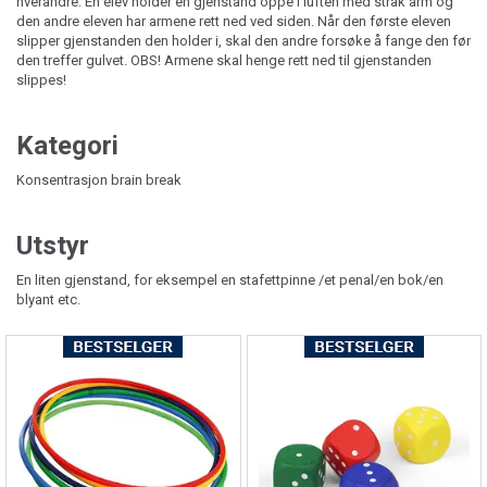
hverandre. En elev holder en gjenstand oppe i luften med strak arm og
den andre eleven har armene rett ned ved siden. Når den første eleven
slipper gjenstanden den holder i, skal den andre forsøke å fange den før
den treffer gulvet. OBS! Armene skal henge rett ned til gjenstanden
slippes!
Kategori
Konsentrasjon brain break
Utstyr
En liten gjenstand, for eksempel en stafettpinne /et penal/en bok/en
blyant etc.