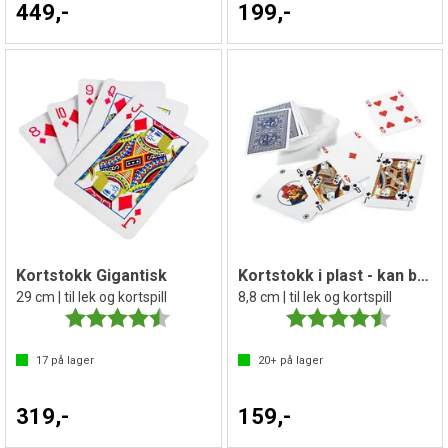
449,-
199,-
Kortstokk Gigantisk
Kortstokk i plast - kan brukes utendørs
29 cm | til lek og kortspill
8,8 cm | til lek og kortspill
Karakter:
4.5 av 5 mulige
Karakter:
4.7 av 5 
17
på lager
20+
på lager
319,-
159,-