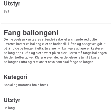
Utstyr
Ball
Fang ballongen!
Denne øvelsen kan gjøres stående i sirkel eller sittende ved pulten.
Læreren kaster en ballong eller en badeball i luften og oppgaven går ut
på å holde ballongen i lufta. En annen vri kan være at læreren kaster en
ballong opp i lufta og sier navnet på en elev. Eleven må fange ballongen
før den treffer gulvet. Klarer eleven det, er det elevens tur til å kaste
ballongen i lufta og si et annet navn som skal fange ballongen.
Kategori
Sosial og motorisk brain break
Utstyr
Ballong