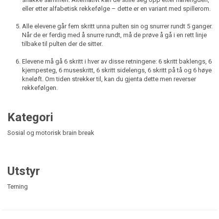
eller etter alfabetisk rekkefølge – dette er en variant med spillerom.
Alle elevene går fem skritt unna pulten sin og snurrer rundt 5 ganger.
Når de er ferdig med å snurre rundt, må de prøve å gå i en rett linje
tilbake til pulten der de sitter.
Elevene må gå 6 skritt i hver av disse retningene: 6 skritt baklengs, 6
kjempesteg, 6 museskritt, 6 skritt sidelengs, 6 skritt på tå og 6 høye
kneløft. Om tiden strekker til, kan du gjenta dette men reverser
rekkefølgen.
Kategori
Sosial og motorisk brain break
Utstyr
Terning