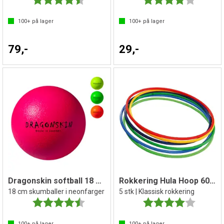
100+
på lager
100+
på lager
79,-
29,-
Dragonskin softball 18 cm
Rokkering Hula Hoop 60 cm | ass.farger 5
18 cm skumballer i neonfarger
5 stk | Klassisk rokkering
Karakter:
4.8 av 5 mulige
Karakter:
4.0 av 5 
100+
på lager
100+
på lager