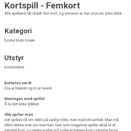
Kortspill - Femkort
Alle spillerne får utdelt fem kort, og vinneren er den som tar siste stikk.
Kategori
Sosial brain break
Utstyr
Kortstokker
Kortenes verdi
Ess er høyest og to er lavest.
Meningen med spillet
Å ta det siste stikket.
Slik spiller man
Det spilles nå om stikk på vanlig måte, men med ett unntak: Man må
alltid stikke over om man kan. Den som begynner spiller altså ut et
valgfritt kort, og neste spiller må spille et høyere kort i samme farge.