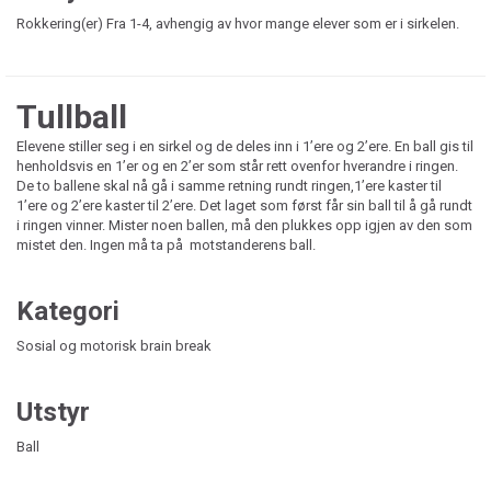
Rokkering(er) Fra 1-4, avhengig av hvor mange elever som er i sirkelen.
Tullball
Elevene stiller seg i en sirkel og de deles inn i 1’ere og 2’ere. En ball gis til
henholdsvis en 1’er og en 2’er som står rett ovenfor hverandre i ringen.
De to ballene skal nå gå i samme retning rundt ringen,1’ere kaster til
1’ere og 2’ere kaster til 2’ere. Det laget som først får sin ball til å gå rundt
i ringen vinner. Mister noen ballen, må den plukkes opp igjen av den som
mistet den. Ingen må ta på motstanderens ball.
Kategori
Sosial og motorisk brain break
Utstyr
Ball