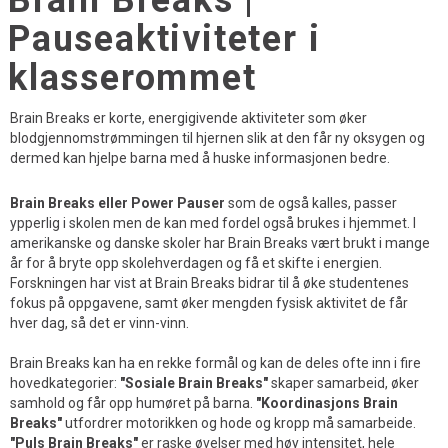
Brain Breaks |
Pauseaktiviteter i
klasserommet
Brain Breaks er korte, energigivende aktiviteter som øker
blodgjennomstrømmingen til hjernen slik at den får ny oksygen og
dermed kan hjelpe barna med å huske informasjonen bedre.
Brain Breaks eller Power Pauser
som de også kalles, passer
ypperlig i skolen men de kan med fordel også brukes i hjemmet. I
amerikanske og danske skoler har Brain Breaks vært brukt i mange
år for å bryte opp skolehverdagen og få et skifte i energien.
Forskningen har vist at Brain Breaks bidrar til å øke studentenes
fokus på oppgavene, samt øker mengden fysisk aktivitet de får
hver dag, så det er vinn-vinn.
Brain Breaks kan ha en rekke formål og kan de deles ofte inn i fire
hovedkategorier:
"Sosiale Brain Breaks"
skaper samarbeid, øker
samhold og får opp humøret på barna.
"Koordinasjons Brain
Breaks"
utfordrer motorikken og hode og kropp må samarbeide.
"Puls Brain Breaks"
er raske øvelser med høy intensitet, hele