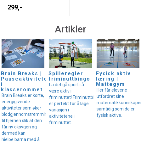
299,-
Artikler
Brain Breaks |
Spilleregler
Fysisk aktiv
Pauseaktiviteter
friminuttbingo
læring |
i
Mattegym
La det gå sport i å
klasserommet
Her får elevene
være aktiv i
Brain Breaks er korte,
utfordret sine
friminuttet! Friminuttbingo
energigivende
matematikkunnskape
er perfekt for å lage
aktiviteter som øker
samtidig som de er
variasjon i
blodgjennomstrømmingen
fysisk aktive.
aktivitetene i
til hjernen slik at den
friminuttet.
får ny oksygen og
dermed kan
hjelpe barna med å