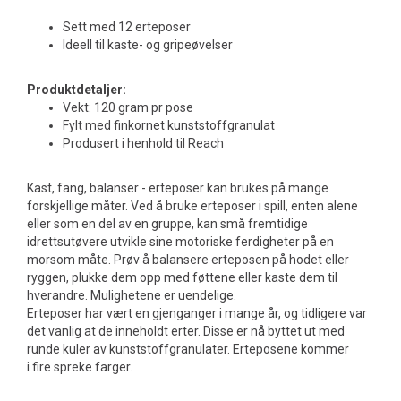
Sett med 12 erteposer
Ideell til kaste- og gripeøvelser
Produktdetaljer:
Vekt: 120 gram pr pose
Fylt med finkornet kunststoffgranulat
Produsert i henhold til Reach
Kast, fang, balanser - erteposer kan brukes på mange
forskjellige måter. Ved å bruke erteposer i spill, enten alene
eller som en del av en gruppe, kan små fremtidige
idrettsutøvere utvikle sine motoriske ferdigheter på en
morsom måte. Prøv å balansere erteposen på hodet eller
ryggen, plukke dem opp med føttene eller kaste dem til
hverandre. Mulighetene er uendelige.
Erteposer har vært en gjenganger i mange år, og tidligere var
det vanlig at de inneholdt erter. Disse er nå byttet ut med
runde kuler av kunststoffgranulater. Erteposene kommer
i fire spreke farger.