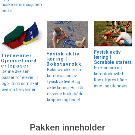
huske informasjonen
bedre.
Fysisk aktiv
Fysisk aktiv
Tiervenner
læring |
læring |
Gjemsel med
Scrabble stafett
Bokstavrokk
erteposer
En morsom og
Bokstavrokk er en
Denne øvelsen
lærerik aktivitet.
kombinasjon av
passer for elever i 1.
Kan utføres både
fysisk aktivitet og
og 2. trinn som skal
inne- og utendørs.
aktiv læring. Her får
øve inn tiervenner.
elevene brukt både
kroppen og hodet.
Pakken inneholder