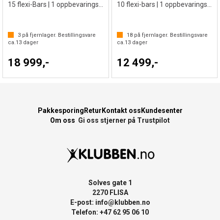
15 flexi-Bars | 1 oppbevaringsbag
10 flexi-bars | 1 oppbevaringsbag
3
på fjernlager. Bestillingsvare
18
på fjernlager. Bestillingsvare
ca.
13
dager
ca.
13
dager
18 999,-
12 499,-
Pakkesporing
Retur
Kontakt oss
Kundesenter
Om oss
Gi oss stjerner på Trustpilot
Solves gate 1
2270 FLISA
E-post:
info@klubben.no
Telefon: +47 62 95 06 10