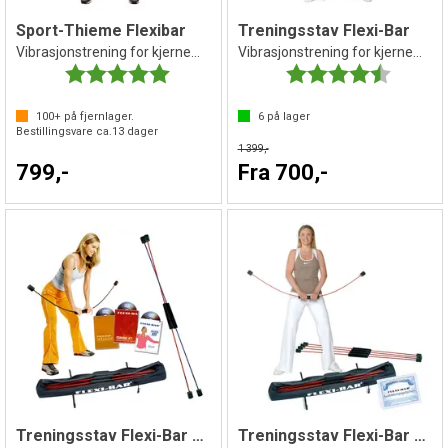
Sport-Thieme Flexibar
Treningsstav Flexi-Bar
Vibrasjonstrening for kjernemusklaturen
Vibrasjonstrening for kjernemuskulatur
Karakter:
5.0 av 5 mulige
Karakter:
4.5 av 5 
100+
på fjernlager.
6
på lager
Bestillingsvare ca.
13
dager
1 399,-
799,-
Fra 700,-
Treningsstav Flexi-Bar Gruppesett Club
Treningsstav Flexi-Bar Gruppesett Sport