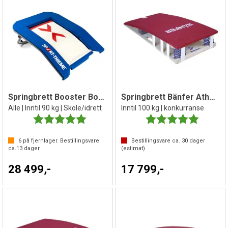
Springbrett Booster Board ST
Springbrett Bänfer Athena | Hard fjæring
Alle | Inntil 90 kg | Skole/idrett
Inntil 100 kg | konkurranse
Karakter:
5.0 av 5 mulige
Karakter:
5.0 av 5 
6
på fjernlager. Bestillingsvare
Bestillingsvare ca.
30
dager
ca.
13
dager
(estimat)
28 499,-
17 799,-