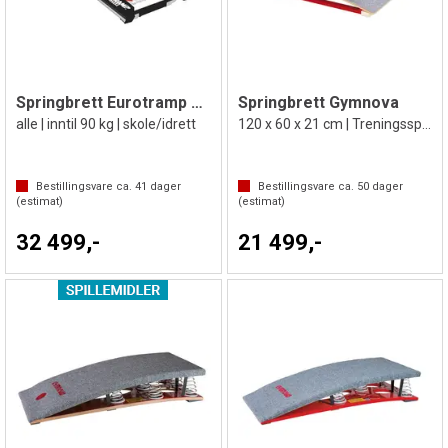
Springbrett Eurotramp Booster Board
Springbrett Gymnova
alle | inntil 90 kg | skole/idrett
120 x 60 x 21 cm | Treningsspringbrett
Bestillingsvare ca.
41
dager
Bestillingsvare ca.
50
dager
(estimat)
(estimat)
32 499,-
21 499,-