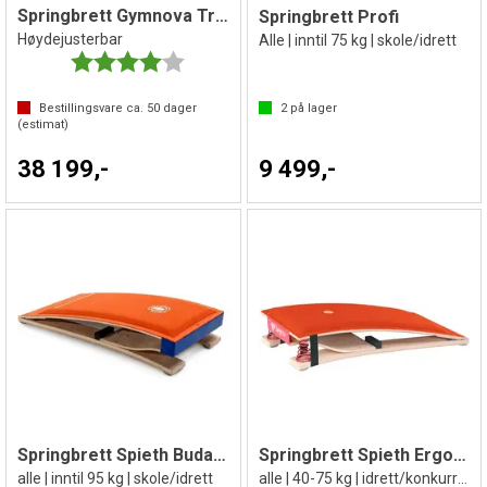
Springbrett Gymnova Trampo Tremp
Springbrett Profi
Høydejusterbar
Alle | inntil 75 kg | skole/idrett
Karakter:
4.0 av 5 mulige
Bestillingsvare ca.
50
dager
2
på lager
(estimat)
38 199,-
9 499,-
Springbrett Spieth Budapest
Springbrett Spieth Ergotop 2
alle | inntil 95 kg | skole/idrett
alle | 40-75 kg | idrett/konkurranse