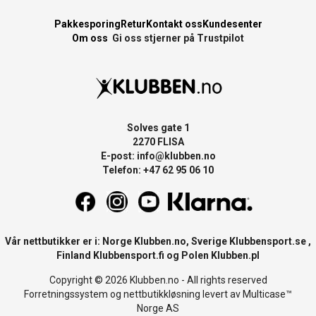
Pakkesporing
Retur
Kontakt oss
Kundesenter
Om oss
Gi oss stjerner på Trustpilot
Solves gate 1
2270 FLISA
E-post:
info@klubben.no
Telefon: +47 62 95 06 10
Vår nettbutikker er i: Norge
Klubben.no
, Sverige
Klubbensport.se
,
Finland
Klubbensport.fi
og Polen
Klubben.pl
Copyright © 2026 Klubben.no - All rights reserved
Forretningssystem
og
nettbutikkløsning
levert av
Multicase™
Norge AS