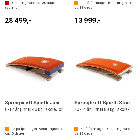
Bestillingsvare ca.
30
dager
14
på fjernlager. Bestillingsvare
(estimat)
ca.
13
dager
28 499,-
13 999,-
Springbrett Spieth Junior VM
Springbrett Spieth Standard
6-12 år | inntil 40 kg | skole/idrett
10-14 år | inntil 80 kg | skole/idrett
12
på fjernlager. Bestillingsvare
4
på fjernlager. Bestillingsvare
ca.
13
dager
ca.
13
dager