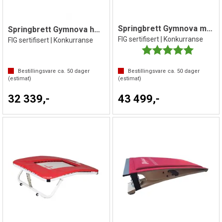
Springbrett Gymnova myk
Springbrett Gymnova hard
FIG sertifisert | Konkurranse
FIG sertifisert | Konkurranse
Karakter:
5.0 av 5 
Bestillingsvare ca.
50
dager
Bestillingsvare ca.
50
dager
(estimat)
(estimat)
32 339,-
43 499,-