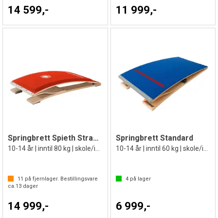
14 599,-
11 999,-
Springbrett Spieth Strassburg
Springbrett Standard
10-14 år | inntil 80 kg | skole/idrett
10-14 år | inntil 60 kg | skole/idrett
11
på fjernlager. Bestillingsvare
4
på lager
ca.
13
dager
14 999,-
6 999,-