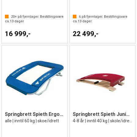
20+
på fjernlager. Bestillingsvare
6
på fjernlager. Bestillingsvare
ca.
13
dager
ca.
13
dager
16 999,-
22 499,-
Springbrett Spieth Ergotramp
Springbrett Spieth Junior Mini
alle | inntil 60 kg | skoe/idrett
4-8 år | inntil 40 kg | skole/idrett