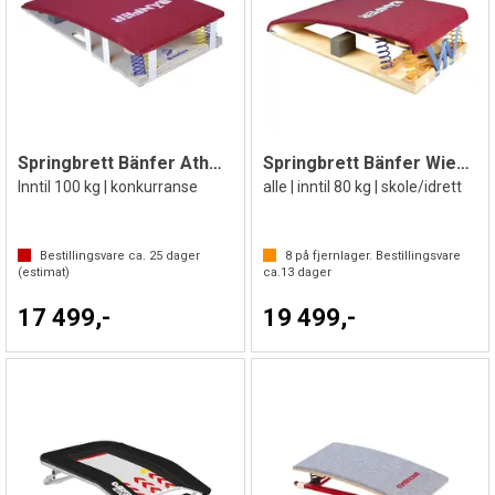
Springbrett Bänfer Athena | Myk fjæring
Springbrett Bänfer Wiemers Vario
Inntil 100 kg | konkurranse
alle | inntil 80 kg | skole/idrett
Bestillingsvare ca.
25
dager
8
på fjernlager. Bestillingsvare
(estimat)
ca.
13
dager
17 499,-
19 499,-