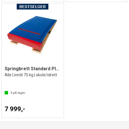
Springbrett Standard Plus
Alle | inntil 75 kg | skole/idrett
3
på lager
7 999,-