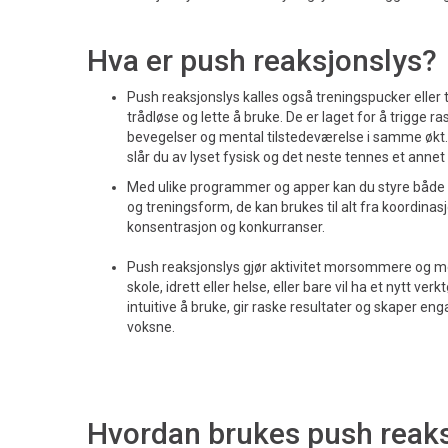
Hva er push reaksjonslys?
Push reaksjonslys kalles også treningspucker eller 
trådløse og lette å bruke. De er laget for å trigge ra
bevegelser og mental tilstedeværelse i samme økt. N
slår du av lyset fysisk og det neste tennes et annet
Med ulike programmer og apper kan du styre både 
og treningsform, de kan brukes til alt fra koordinasjo
konsentrasjon og konkurranser.
Push reaksjonslys gjør aktivitet morsommere og me
skole, idrett eller helse, eller bare vil ha et nytt ver
intuitive å bruke, gir raske resultater og skaper e
voksne.
Hvordan brukes push reak