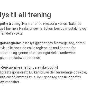
s til all trening
nitiv trening:
Her trener du ikke bare kondis, balanse
 også hjernen. Reaksjonsevne, fokus, beslutningstaking og
 en del av økta.
egelsesglede:
Push lys gjør det gøy å bevege seg, enten
t visuelle lyset, de enkle reglene og muligheten for
 være med og kjenne på mestringsfølelse underveis.
r gjør det ekstra spennende.
Reaksjonslysene fungerer like godt til
il prestasjonsidrett. Du kan bruke de i barnehage og skole,
udio eller hjemme i stua. De egner seg spesielt godt til
øy intensitet.