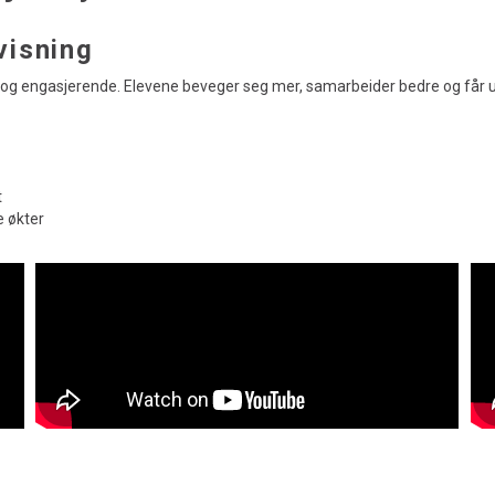
visning
 og engasjerende. Elevene beveger seg mer, samarbeider bedre og får u
t
e økter