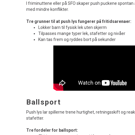
I friminuttene eller på SFO skaper push puckene spontan akt
med mindre konflikter.
Tre grunner til at push lys fungerer på fritidsarenaer:
Lokker barn til fysisk lek uten skjerm
Tilpasses mange typer lek, stafetter og nivåer
Kan tas frem og ryddes bort på sekunder
Ballsport
Push lys lar spillerne trene hurtighet, retningsskift og r
stafetter.
Tre fordeler for ballsport: