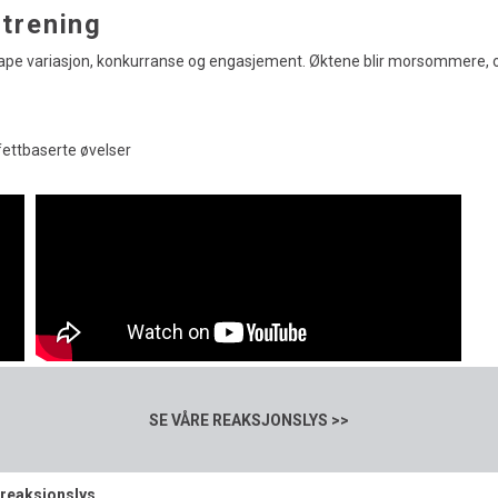
 trening
kape variasjon, konkurranse og engasjement. Øktene blir morsommere, og
afettbaserte øvelser
SE VÅRE REAKSJONSLYS >>
reaksjonslys