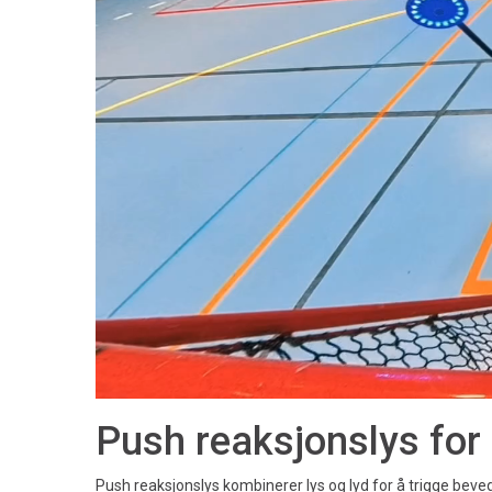
Push reaksjonslys for 
Push reaksjonslys kombinerer lys og lyd for å trigge beve