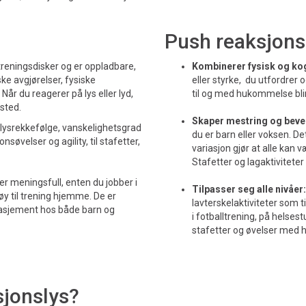
Push reaksjonsly
treningsdisker og er oppladbare,
Kombinerer fysisk og kog
ske avgjørelser, fysiske
eller styrke, du utfordrer
år du reagerer på lys eller lyd,
til og med hukommelse blir
 sted.
Skaper mestring og bev
lysrekkefølge, vanskelighetsgrad
du er barn eller voksen. De
nsøvelser og agility, til stafetter,
variasjon gjør at alle kan
Stafetter og lagaktivitete
r meningsfull, enten du jobber i
Tilpasser seg alle nivåer:
ktøy til trening hjemme. De er
lavterskelaktiviteter som t
ngasjement hos både barn og
i fotballtrening, på helsest
stafetter og øvelser med h
sjonslys?