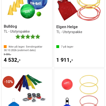
Bulldog
Elgen Helge
TL - Utstyrspakke
TL - Utstyrspakke
Karakter:
5.0 av 5 mulige
Ikke på lager. Sendingsklar
7
på lager
30.10.2026
(estimert dato)
5 035,-
4 532,-
1 911,-
10%