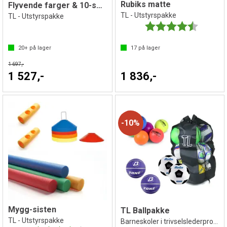
Rubiks matte
Flyvende farger & 10-sekundersisten
TL - Utstyrspakke
TL - Utstyrspakke
Karakter:
4.7 av 5 
20+
på lager
17
på lager
1 697,-
1 527,-
1 836,-
10%
Mygg-sisten
TL Ballpakke
TL - Utstyrspakke
Barneskoler i trivselslederprogrammet