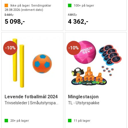
Ikke på lager. Sendingsklar
100+
på lager
28.08.2026
(estimert dato)
5 664,-
4 847,-
5 098,-
4 362,-
10%
10%
Levende fotballmål 2024
Minglestasjon
Trivselsleder | Småutstyrspakke
TL - Utstyrspakke
20+
på lager
11
på lager