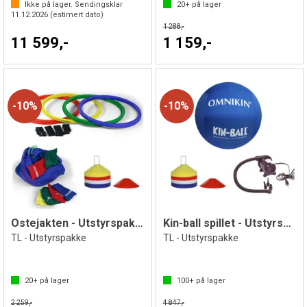
Ikke på lager. Sendingsklar
20+
på lager
11.12.2026
(estimert dato)
1 288,-
11 599,-
1 159,-
10%
10%
Ostejakten - Utstyrspakke
Kin-ball spillet - Utstyrspakke
TL - Utstyrspakke
TL - Utstyrspakke
20+
på lager
100+
på lager
2 259,-
4 847,-