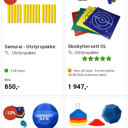
Skiskyttersett OL
Samurai - Utstyrspakke
TL- Utstyrspakke
TL - Utstyrspakke
Karakter:
5.0 av 5 
2
på lager
Ikke på lager. Sendingsklar
28.08.2026
(estimert dato)
944,-
850,-
1 947,-
10%