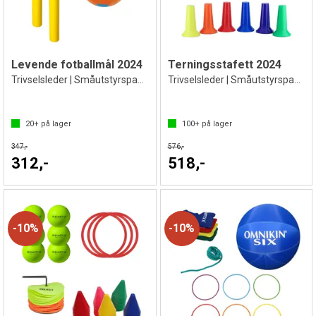
Levende fotballmål 2024
Terningsstafett 2024
Trivselsleder | Småutstyrspakke
Trivselsleder | Småutstyrspakke
20+
på lager
100+
på lager
347,-
576,-
312,-
518,-
10%
10%