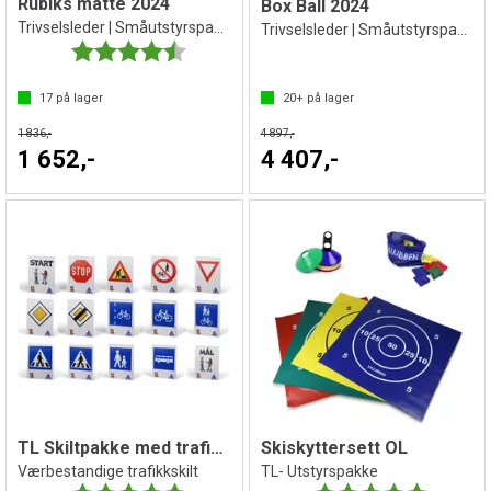
Rubiks matte 2024
Box Ball 2024
Trivselsleder | Småutstyrspakke
Trivselsleder | Småutstyrspakke
Karakter:
4.5 av 5 mulige
17
på lager
20+
på lager
1 836,-
4 897,-
1 652,-
4 407,-
TL Skiltpakke med trafikkskilt | 15 stk
Skiskyttersett OL
Værbestandige trafikkskilt
TL- Utstyrspakke