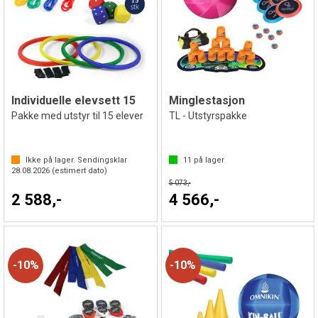
Individuelle elevsett 15
Minglestasjon
Pakke med utstyr til 15 elever
TL - Utstyrspakke
Ikke på lager. Sendingsklar
11
på lager
28.08.2026
(estimert dato)
5 073,-
2 588,-
4 566,-
10%
10%