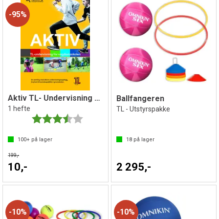
95%
Aktiv TL- Undervisning Ungdomsskole
Ballfangeren
1 hefte
TL - Utstyrspakke
Karakter:
3.5 av 5 mulige
100+
på lager
18
på lager
199,-
10,-
2 295,-
10%
10%