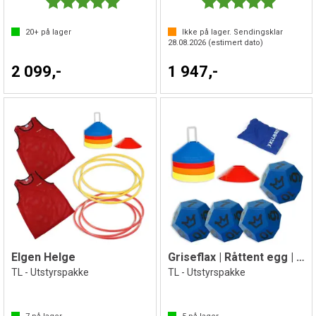
Karakter:
5.0 av 5 mulige
Karakter:
5.0 av 5 
20+
på lager
Ikke på lager. Sendingsklar
28.08.2026
(estimert dato)
2 099,-
1 947,-
Elgen Helge
Griseflax | Råttent egg | Signalet
TL - Utstyrspakke
TL - Utstyrspakke