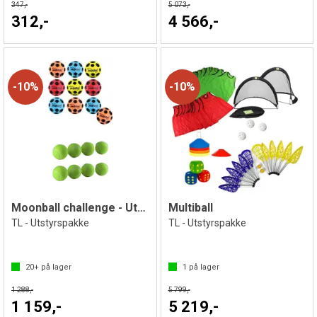
347,-
5 073,-
312,-
4 566,-
10%
10%
Moonball challenge - Utstyrspakke
Multiball
TL - Utstyrspakke
TL - Utstyrspakke
20+
på lager
1
på lager
1 288,-
5 799,-
1 159,-
5 219,-