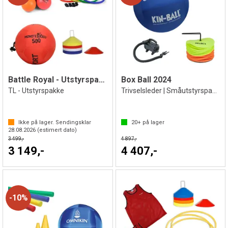
Battle Royal - Utstyrspakke
Box Ball 2024
TL - Utstyrspakke
Trivselsleder | Småutstyrspakke
Ikke på lager. Sendingsklar
20+
på lager
28.08.2026
(estimert dato)
3 499,-
4 897,-
3 149,-
4 407,-
10%