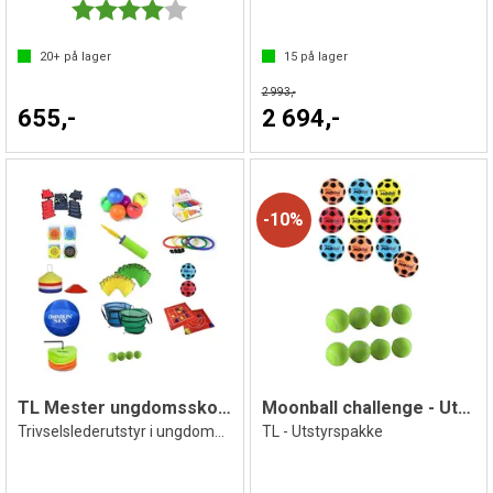
Karakter:
4.0 av 5 mulige
20+
på lager
15
på lager
2 993,-
655,-
2 694,-
10%
TL Mester ungdomsskolepakke
Moonball challenge - Utstyrspakke
Trivselslederutstyr i ungdomsskolen
TL - Utstyrspakke