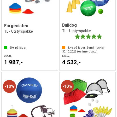
Bulldog
Fargesisten
TL - Utstyrspakke
TL - Utstyrspakke
Karakter:
5.0 av 5 
20+
på lager
Ikke på lager. Sendingsklar
30.10.2026
(estimert dato)
2 208,-
5 035,-
1 987,-
4 532,-
10%
10%