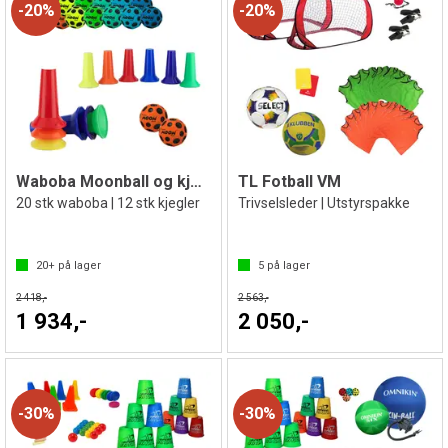
20%
20%
Waboba Moonball og kjegler
TL Fotball VM
20 stk waboba | 12 stk kjegler
Trivselsleder | Utstyrspakke
20+
på lager
5
på lager
2 418,-
2 563,-
1 934,-
2 050,-
30%
30%