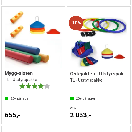
10%
Mygg-sisten
Ostejakten - Utstyrspakke
TL - Utstyrspakke
TL - Utstyrspakke
Karakter:
4.0 av 5 mulige
20+
på lager
20+
på lager
2 259,-
655,-
2 033,-