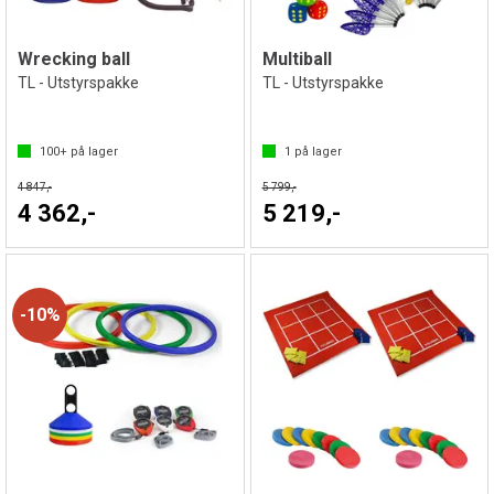
Wrecking ball
Multiball
TL - Utstyrspakke
TL - Utstyrspakke
100+
på lager
1
på lager
4 847,-
5 799,-
4 362,-
5 219,-
10%