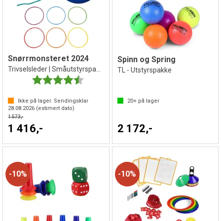
Snørrmonsteret 2024
Spinn og Spring
Trivselsleder | Småutstyrspakke
TL - Utstyrspakke
Karakter:
4.5 av 5 mulige
Ikke på lager. Sendingsklar
20+
på lager
28.08.2026
(estimert dato)
1 573,-
1 416,-
2 172,-
10%
10%