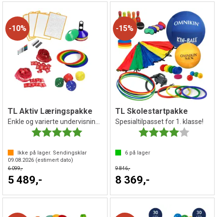
10%
15%
TL Aktiv Læringspakke
TL Skolestartpakke
Enkle og varierte undervisningsopplegg
Spesialtilpasset for 1. klasse!
Karakter:
5.0 av 5 mulige
Karakter:
4.0 av 5 
Ikke på lager. Sendingsklar
6
på lager
09.08.2026
(estimert dato)
6 099,-
9 846,-
5 489,-
8 369,-