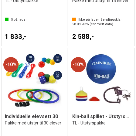
TL - Utstyrspakke
Pakke med utstyr til 15 elever
5
på lager
Ikke på lager. Sendingsklar
28.08.2026
(estimert dato)
1 833,-
2 588,-
10%
10%
Individuelle elevsett 30
Kin-ball spillet - Utstyrspakke
Pakke med utstyr til 30 elever
TL - Utstyrspakke