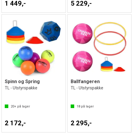
1 449,-
5 229,-
Spinn og Spring
Ballfangeren
TL - Utstyrspakke
TL - Utstyrspakke
20+
på lager
18
på lager
2 172,-
2 295,-