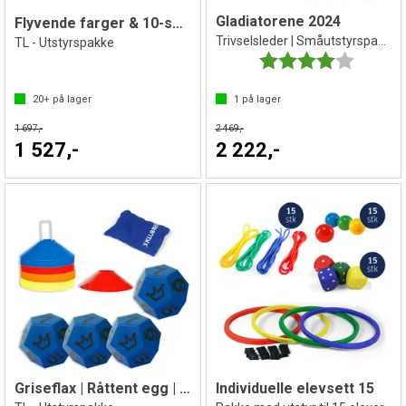
Gladiatorene 2024
Flyvende farger & 10-sekundersisten
Trivselsleder | Småutstyrspakke
TL - Utstyrspakke
Karakter:
4.0 av 5 
20+
på lager
1
på lager
1 697,-
2 469,-
1 527,-
2 222,-
Griseflax | Råttent egg | Signalet
Individuelle elevsett 15