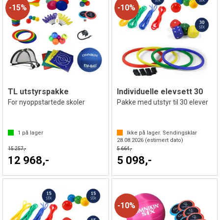
15%
10%
TL utstyrspakke
Individuelle elevsett 30
For nyoppstartede skoler
Pakke med utstyr til 30 elever
1
på lager
Ikke på lager. Sendingsklar
28.08.2026
(estimert dato)
15 257,-
5 664,-
12 968,-
5 098,-
10%