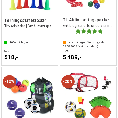
TL Aktiv Læringspakke
Terningsstafett 2024
Enkle og varierte undervisningsopplegg
Trivselsleder | Småutstyrspakke
Karakter:
5.0 av 5 
100+
på lager
Ikke på lager. Sendingsklar
09.08.2026
(estimert dato)
576,-
6 099,-
518,-
5 489,-
10%
20%