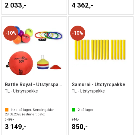
2 033,-
4 362,-
10%
10%
Battle Royal - Utstyrspakke
Samurai - Utstyrspakke
TL - Utstyrspakke
TL - Utstyrspakke
Ikke på lager. Sendingsklar
2
på lager
28.08.2026
(estimert dato)
3 499,-
944,-
3 149,-
850,-