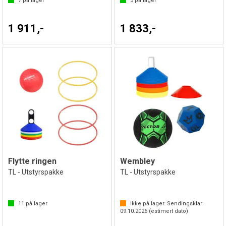
7
på lager
5
på lager
1 911,-
1 833,-
Flytte ringen
Wembley
TL - Utstyrspakke
TL - Utstyrspakke
11
på lager
Ikke på lager. Sendingsklar
09.10.2026
(estimert dato)