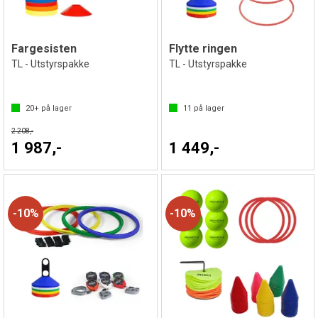
Fargesisten
Flytte ringen
TL - Utstyrspakke
TL - Utstyrspakke
20+
på lager
11
på lager
2 208,-
1 987,-
1 449,-
10%
10%