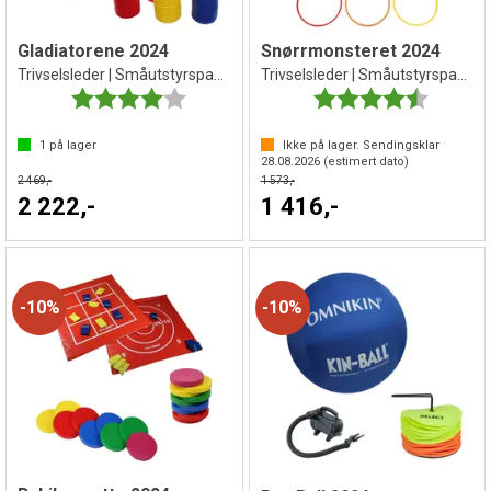
Gladiatorene 2024
Snørrmonsteret 2024
Trivselsleder | Småutstyrspakke
Trivselsleder | Småutstyrspakke
Karakter:
4.0 av 5 mulige
Karakter:
4.5 av 5 
1
på lager
Ikke på lager. Sendingsklar
28.08.2026
(estimert dato)
2 469,-
1 573,-
2 222,-
1 416,-
10%
10%