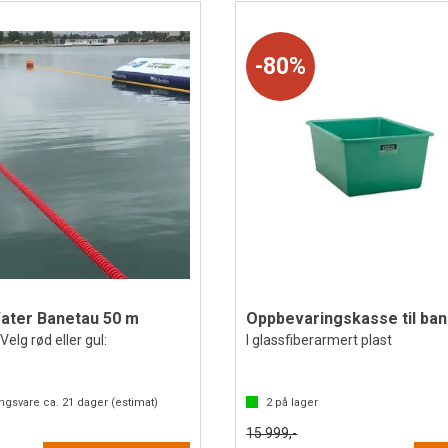
80%
ater Banetau 50 m
Oppbevaringskasse til ba
 Velg rød eller gul:
I glassfiberarmert plast
ingsvare ca.
21
dager (estimat)
2
på lager
15 999,-