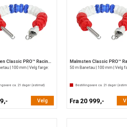
Malmsten Classic PRO™ Racing Lane 25 m
etau | 100 mm | Velg farge:
50 m Banetau | 100 mm | Velg f
ingsvare ca.
21
dager (estimat)
Bestillingsvare ca.
21
dager (estim
9,-
Velg
Fra 20 999,-
V