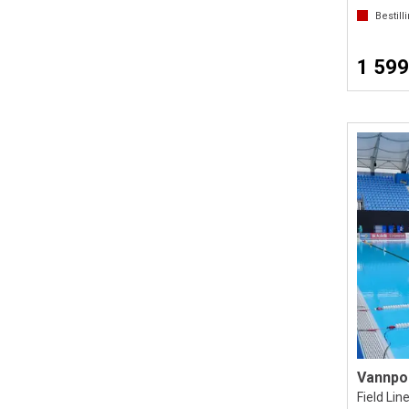
Bestill
1 599
Vannpo
Field Li