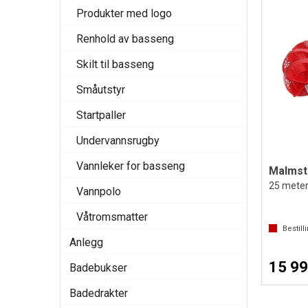
Produkter med logo
Renhold av basseng
Skilt til basseng
Småutstyr
Startpaller
Undervannsrugby
Vannleker for basseng
Vannpolo
Våtromsmatter
Bestill
Anlegg
15 99
Badebukser
Badedrakter