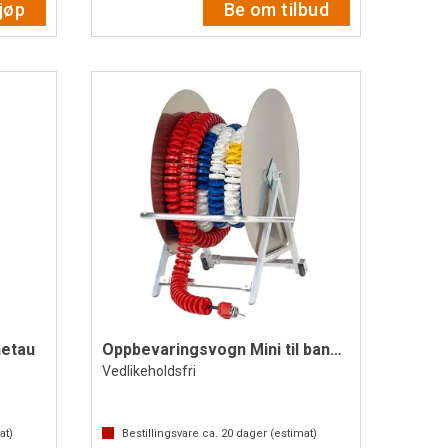
jøp
Be om tilbud
netau
Oppbevaringsvogn Mini til banetau
Vedlikeholdsfri
at)
Bestillingsvare ca.
20
dager (estimat)