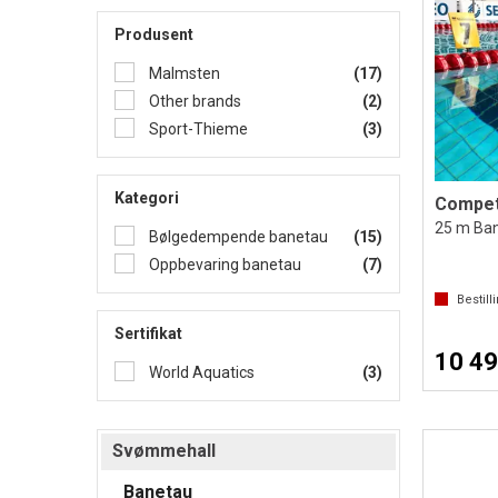
Produsent
Malmsten
(17)
Other brands
(2)
Sport-Thieme
(3)
Kategori
25 m Ban
Bølgedempende banetau
(15)
Oppbevaring banetau
(7)
Bestill
Sertifikat
10 49
World Aquatics
(3)
Svømmehall
Banetau