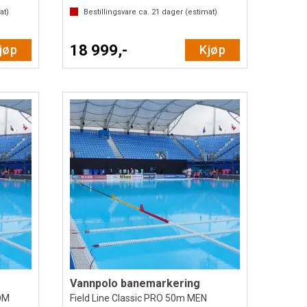
at)
Bestillingsvare ca.
21
dager (estimat)
18 999,-
jøp
Kjøp
Vannpolo banemarkering
WOM
Field Line Classic PRO 50m MEN