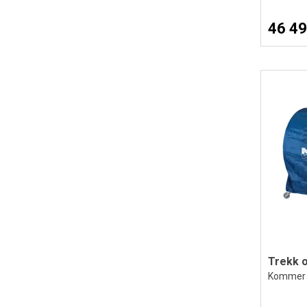
46 49
Trekk 
Kommer i