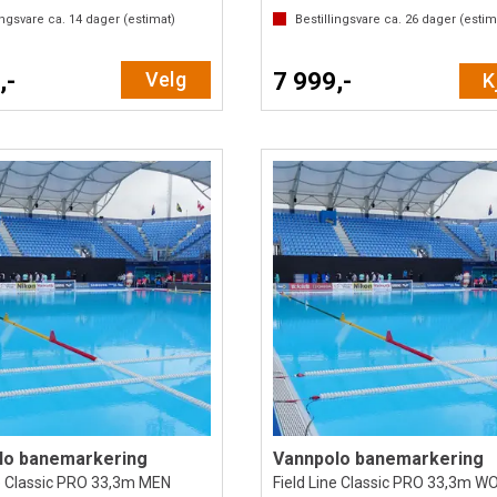
ingsvare ca.
14
dager (estimat)
Bestillingsvare ca.
26
dager (estim
,-
Velg
7 999,-
K
lo banemarkering
Vannpolo banemarkering
ne Classic PRO 33,3m MEN
Field Line Classic PRO 33,3m 