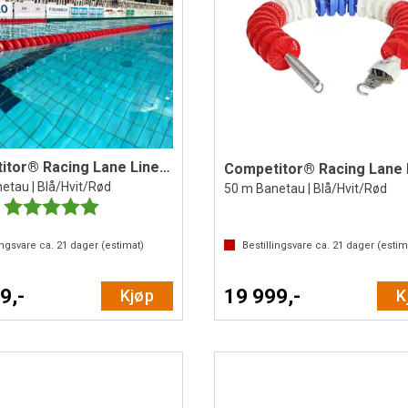
Competitor® Racing Lane Line 25 m
etau | Blå/Hvit/Rød
50 m Banetau | Blå/Hvit/Rød
Karakter:
5.0 av 5 mulige
ingsvare ca.
21
dager (estimat)
Bestillingsvare ca.
21
dager (estim
9,-
19 999,-
Kjøp
K