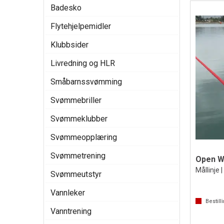
Badesko
Flytehjelpemidler
Klubbsider
Livredning og HLR
Småbarnssvømming
Svømmebriller
Svømmeklubber
Svømmeopplæring
Svømmetrening
Open W
Mållinje |
Svømmeutstyr
Vannleker
Bestill
Vanntrening