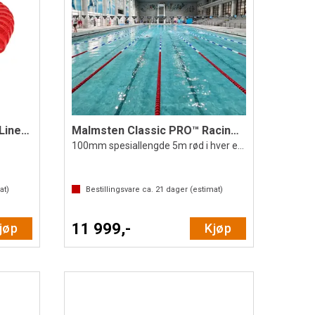
Competitor® Racing Lane Line 50 m
Malmsten Classic PRO™ Racing Lane 25 m
100mm spesiallengde 5m rød i hver ende
at)
Bestillingsvare ca.
21
dager (estimat)
11 999,-
jøp
Kjøp