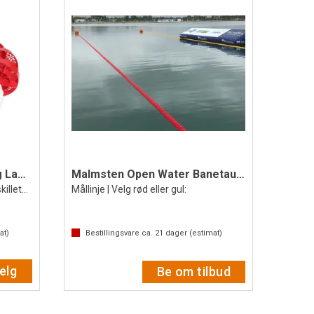
Malmsten Gold PRO Racing Lane 50 m
Malmsten Open Water Banetau 25 m
50 meter | World Aquatics baneskilletau
Mållinje | Velg rød eller gul:
at)
Bestillingsvare ca.
21
dager (estimat)
elg
Be om tilbud