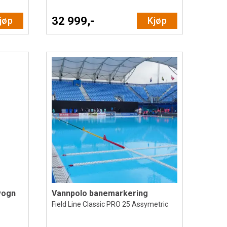
32 999,-
jøp
Kjøp
vogn
Vannpolo banemarkering
Field Line Classic PRO 25 Assymetric