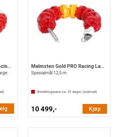
Malmsten Classic PRO™ Racing Lane 50 m
Malmsten Gold PRO Racing Lane 12,5 m
arge:
Spesialmål 12,5 m
at)
Bestillingsvare ca.
21
dager (estimat)
elg
10 499,-
Kjøp