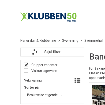
Her er du nå:
Klubben.no
>
Svømming
>
Svømmehall
Skjul filter
Ban
Grupper varianter
For å skap
Vis kun lagervare
Classic PR
oppbevarin
Velg visning:
Sorter på
Beskrivelse stigende