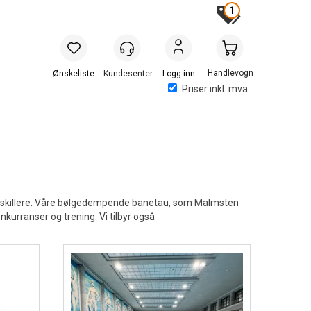
1
Handlevogn
Logg inn
Priser inkl. mva.
aneskillere. Våre bølgedempende banetau, som Malmsten
kurranser og trening. Vi tilbyr også