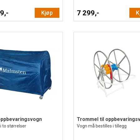
9,-
7 299,-
Kjøp
K
oppbevaringsvogn
Trommel til oppbevarings
 to størrelser
Vogn må bestilles i tillegg