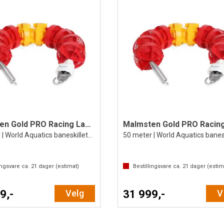
Malmsten Gold PRO Racing Lane 25 m
25 meter | World Aquatics baneskilletau
ingsvare ca.
21
dager (estimat)
Bestillingsvare ca.
21
dager (estim
9,-
Velg
31 999,-
V