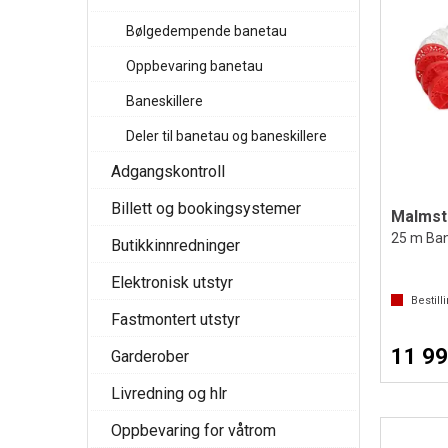
Bølgedempende banetau
Oppbevaring banetau
Baneskillere
Deler til banetau og baneskillere
Adgangskontroll
Billett og bookingsystemer
25 m Ban
Butikkinnredninger
Elektronisk utstyr
Bestill
Fastmontert utstyr
11 99
Garderober
Livredning og hlr
Oppbevaring for våtrom