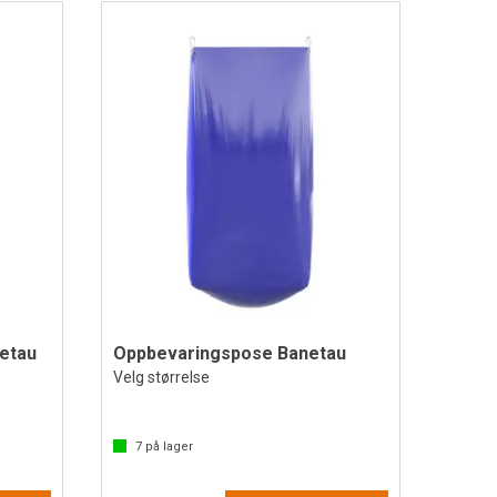
netau
Oppbevaringspose Banetau
Velg størrelse
7
på lager