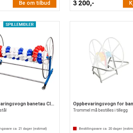
3 200,-
Be om tilbud
K
Oppbevaringsvogn banetau Classic
Oppbevaringsvogn for ba
stål
Trommel må bestilles i tillegg
ingsvare ca.
21
dager (estimat)
Bestillingsvare ca.
20
dager (estim