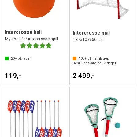
Intercrosse ball
Intercrosse mål
Myk ball for intercrosse spill
127x107x66 cm
Karakter:
5.0 av 5 mulige
20+
på lager
100+
på fjernlager.
Bestillingsvare ca.
13
dager
119,-
2 499,-