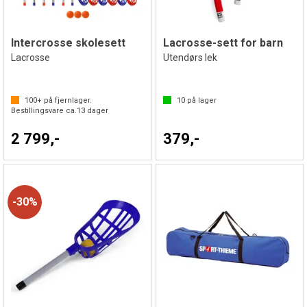
Intercrosse skolesett
Lacrosse-sett for barn
Lacrosse
Utendørs lek
100+
på fjernlager.
10
på lager
Bestillingsvare ca.
13
dager
2 799,-
379,-
30%