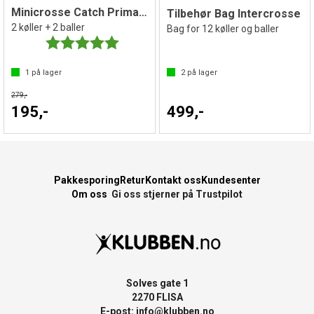
Minicrosse Catch Prima par
Tilbehør Bag Intercrosse
2 køller + 2 baller
Bag for 12 køller og baller
Karakter:
5.0 av 5 mulige
1
på lager
2
på lager
279,-
195,-
499,-
Pakkesporing
Retur
Kontakt oss
Kundesenter
Om oss
Gi oss stjerner på Trustpilot
Solves gate 1
2270 FLISA
E-post:
info@klubben.no