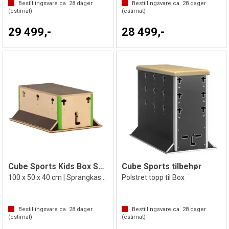
Bestillingsvare ca.
28
dager
Bestillingsvare ca.
28
dager
(estimat)
(estimat)
29 499,-
28 499,-
Cube Sports Kids Box Small
Cube Sports tilbehør
100 x 50 x 40 cm | Sprangkasse
Polstret topp til Box
Bestillingsvare ca.
28
dager
Bestillingsvare ca.
28
dager
(estimat)
(estimat)