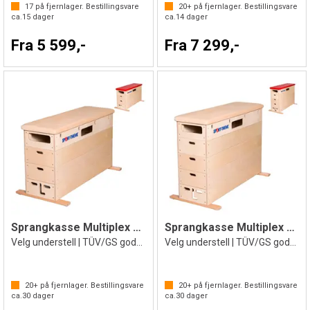
17
på fjernlager. Bestillingsvare
20+
på fjernlager. Bestillingsvare
ca.
15
dager
ca.
14
dager
Fra 5 599,-
Fra 7 299,-
Sprangkasse Multiplex 4 delt
Sprangkasse Multiplex 5 delt
Velg understell | TÜV/GS godkjent
Velg understell | TÜV/GS godkjent
20+
på fjernlager. Bestillingsvare
20+
på fjernlager. Bestillingsvare
ca.
30
dager
ca.
30
dager