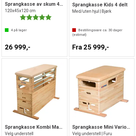
Sprangkasse av skum 4-delt
Sprangkasse Kids 4 delt
120x45x120 cm
Med/uten hjul | Bjørk
Karakter:
5.0 av 5 mulige
4
på lager
Bestillingsvare ca.
30
dager
(estimat)
26 999,-
Fra 25 999,-
Sprangkasse Kombi Mario
Sprangkasse Mini Vario 3 delt
Velg understell
Velg understell | Furu