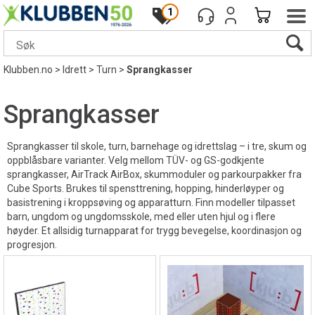
1
Klubben.no
>
Idrett
>
Turn
>
Sprangkasser
Sprangkasser
Sprangkasser til skole, turn, barnehage og idrettslag – i tre, skum og
oppblåsbare varianter. Velg mellom TÜV- og GS-godkjente
sprangkasser, AirTrack AirBox, skummoduler og parkourpakker fra
Cube Sports. Brukes til spensttrening, hopping, hinderløyper og
basistrening i kroppsøving og apparatturn. Finn modeller tilpasset
barn, ungdom og ungdomsskole, med eller uten hjul og i flere
høyder. Et allsidig turnapparat for trygg bevegelse, koordinasjon og
progresjon.