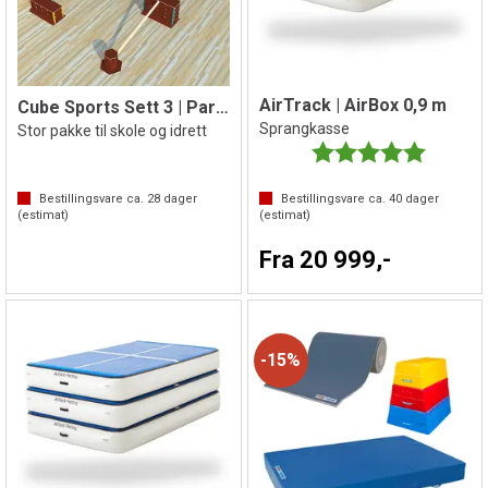
AirTrack | AirBox 0,9 m
Cube Sports Sett 3 | Parkour
Sprangkasse
Stor pakke til skole og idrett
Karakter:
5.0 av 5 
Bestillingsvare ca.
28
dager
Bestillingsvare ca.
40
dager
(estimat)
(estimat)
Fra 20 999,-
15%