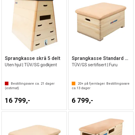
Sprangkasse skrå 5 delt
Sprangkasse Standard 1 del
Uten hjul | TÜV/SG godkjent
TÜV/GS sertifisert | Furu
Bestillingsvare ca.
21
dager
20+
på fjernlager. Bestillingsvare
(estimat)
ca.
13
dager
16 799,-
6 799,-