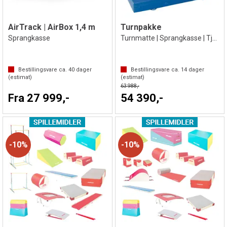
AirTrack | AirBox 1,4 m
Turnpakke
Sprangkasse
Turnmatte | Sprangkasse | Tjukkas
Bestillingsvare ca.
40
dager
Bestillingsvare ca.
14
dager
(estimat)
(estimat)
63 988,-
Fra 27 999,-
54 390,-
10%
10%