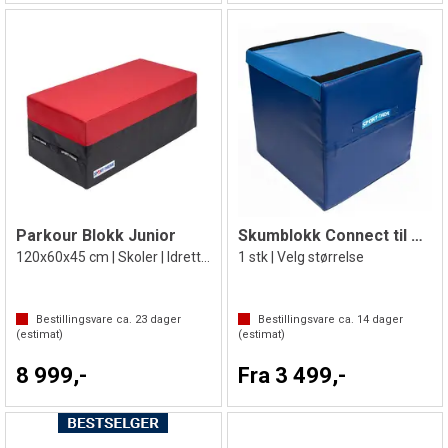
Parkour Blokk Junior
Skumblokk Connect til gymnastik og turn
120x60x45 cm | Skoler | Idrettslag
1 stk | Velg størrelse
Bestillingsvare ca.
23
dager
Bestillingsvare ca.
14
dager
(estimat)
(estimat)
8 999,-
Fra 3 499,-