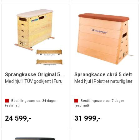
Sprangkasse Original 5 delt
Sprangkasse skrå 5 delt
Med hjul | TÛV godkjent | Furu
Med hjul | Polstret naturlig lær
Bestillingsvare ca.
34
dager
Bestillingsvare ca.
7
dager
(estimat)
(estimat)
24 599,-
31 999,-