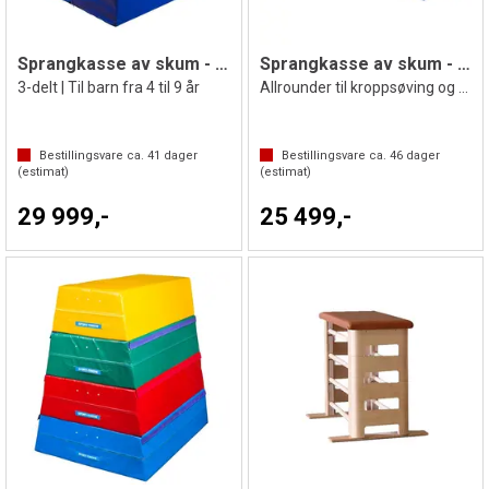
Sprangkasse av skum - Reivo Rinogym
Sprangkasse av skum - Sport-Thieme
3-delt | Til barn fra 4 til 9 år
Allrounder til kroppsøving og gymnastikk
Bestillingsvare ca.
41
dager
Bestillingsvare ca.
46
dager
(estimat)
(estimat)
29 999,-
25 499,-