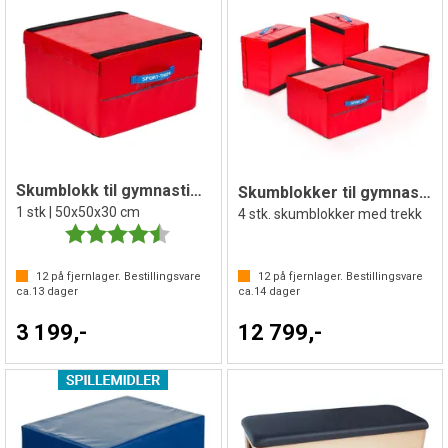
Skumblokk til gymnastikk og turn
Skumblokker til gymnastikk og turn
1 stk | 50x50x30 cm
4 stk. skumblokker med trekk
Karakter:
4.5 av 5 mulige
12
på fjernlager. Bestillingsvare
12
på fjernlager. Bestillingsvare
ca.
13
dager
ca.
14
dager
3 199,-
12 799,-