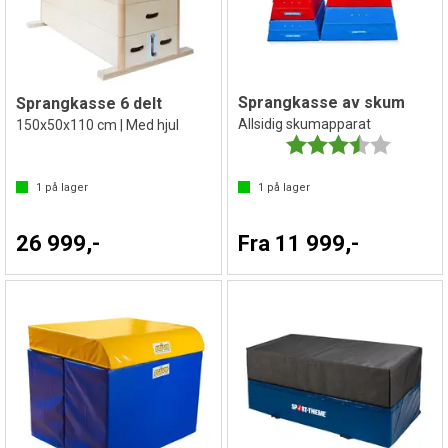
Sprangkasse av skum
Sprangkasse 6 delt
Allsidig skumapparat
150x50x110 cm | Med hjul
Karakter:
3.8 av 5 
1
på lager
1
på lager
26 999,-
Fra 11 999,-