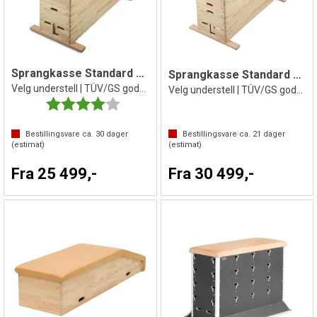
Sprangkasse Standard 5 delt
Sprangkasse Standard 6 delt
Velg understell | TÜV/GS godkjent | Furu
Velg understell | TÜV/GS godkjent | Furu
Karakter:
4.0 av 5 mulige
Bestillingsvare ca.
30
dager
Bestillingsvare ca.
21
dager
(estimat)
(estimat)
Fra 25 499,-
Fra 30 499,-