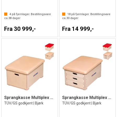
4
på fjernlager. Bestillingsvare
18
på fjernlager. Bestillingsvare
ca.
38
dager
ca.
30
dager
Fra 30 999,-
Fra 14 999,-
Sprangkasse Multiplex 1 del
Sprangkasse Multiplex 3 delt
TÜV/GS godkjent | Bjørk
TÜV/GS godkjent | Bjørk