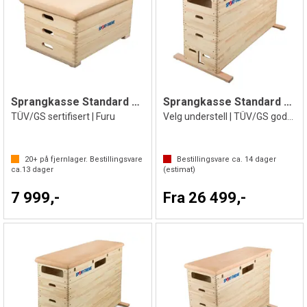
Sprangkasse Standard 3 delt
Sprangkasse Standard 4 delt
TÜV/GS sertifisert | Furu
Velg understell | TÜV/GS godkjent | Furu
20+
på fjernlager. Bestillingsvare
Bestillingsvare ca.
14
dager
ca.
13
dager
(estimat)
7 999,-
Fra 26 499,-