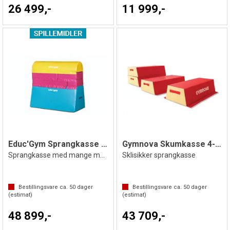
26 499,-
11 999,-
Educ'Gym Sprangkasse av skum
Gymnova Skumkasse 4-delt
Sprangkasse med mange muligheter
Sklisikker sprangkasse
Bestillingsvare ca.
50
dager
Bestillingsvare ca.
50
dager
(estimat)
(estimat)
48 899,-
43 709,-