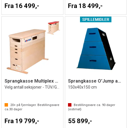
Fra 16 499,-
Fra 18 499,-
Sprangkasse Multiplex 6 delt
Sprangkasse O'Jump av skum 3-delt
Velg antall seksjoner - TÜV/GS godkjent
150x40x150 cm
20+
på fjernlager. Bestillingsvare
Bestillingsvare ca.
90
dager
ca.
30
dager
(estimat)
Fra 19 799,-
55 899,-