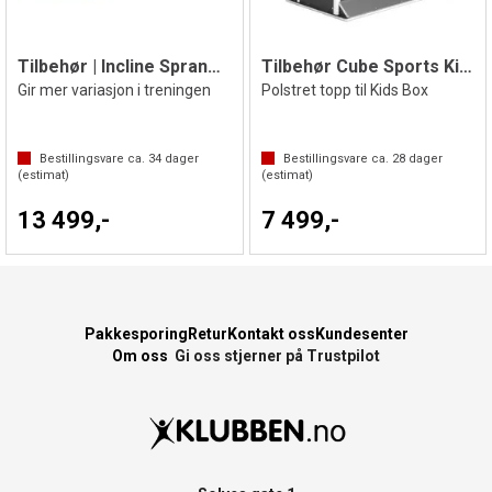
Tilbehør | Incline Sprangkasse Topp
Tilbehør Cube Sports Kids
Gir mer variasjon i treningen
Polstret topp til Kids Box
Bestillingsvare ca.
34
dager
Bestillingsvare ca.
28
dager
(estimat)
(estimat)
13 499,-
7 499,-
Pakkesporing
Retur
Kontakt oss
Kundesenter
Om oss
Gi oss stjerner på Trustpilot