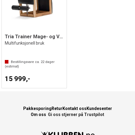
Tria Trainer Mage- og Vektbenk
Multifunksjonell bruk
Bestillingsvare ca.
22
dager
(estimat)
15 999,-
Pakkesporing
Retur
Kontakt oss
Kundesenter
Om oss
Gi oss stjerner på Trustpilot