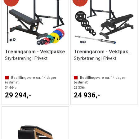
Treningsrom - Vektpakke
Treningsrom - Vektpakke lett
Styrketrening | Frivekt
Styrketrening | Frivekt
Bestillingsvare ca.
14
dager
Bestillingsvare ca.
14
dager
(estimat)
(estimat)
34 464,-
29 336,-
29 294,-
24 936,-