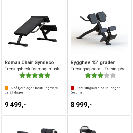
Roman Chair Gymleco
Rygghev 45° grader
Treningsbenk for magemuskler
Treningsapparat | Treningsbenk
Karakter:
5.0 av 5 mulige
Karakter:
3.0 av 5 
6
på fjernlager. Bestillingsvare
Bestillingsvare ca.
21
dager
ca.
21
dager
(estimat)
9 499,-
8 999,-