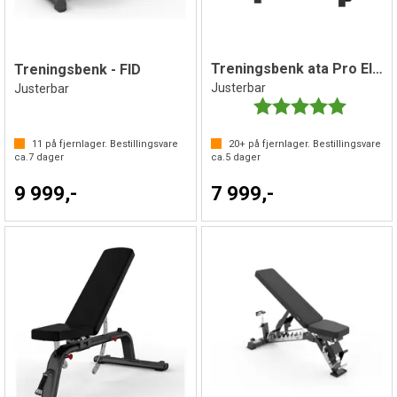
Treningsbenk ata Pro Elite
Treningsbenk - FID
Justerbar
Justerbar
Karakter:
5.0 av 5 
11
på fjernlager. Bestillingsvare
20+
på fjernlager. Bestillingsvare
ca.
7
dager
ca.
5
dager
9 999,-
7 999,-