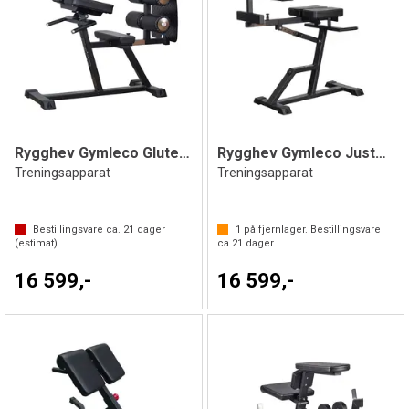
Rygghev Gymleco Glute Ham Raise
Rygghev Gymleco Justerbar
Treningsapparat
Treningsapparat
Bestillingsvare ca.
21
dager
1
på fjernlager. Bestillingsvare
(estimat)
ca.
21
dager
16 599,-
16 599,-