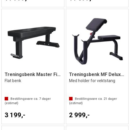
Treningsbenk Master Fitness
Treningsbenk MF Deluxe Preacher Curl
Flat benk
Med holder for vektstang
Bestillingsvare ca.
7
dager
Bestillingsvare ca.
21
dager
(estimat)
(estimat)
3 199,-
2 999,-