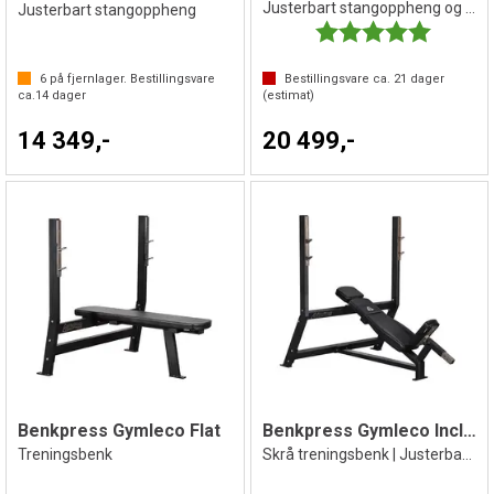
Justerbart stangoppheng og sikring
Justerbart stangoppheng
Karakter:
5.0 av 5 
6
på fjernlager. Bestillingsvare
Bestillingsvare ca.
21
dager
ca.
14
dager
(estimat)
14 349,-
20 499,-
Benkpress Gymleco Flat
Benkpress Gymleco Incline
Treningsbenk
Skrå treningsbenk | Justerbart sete