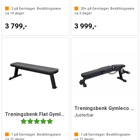
2
på fjernlager. Bestillingsvare
20+
på fjernlager. Bestillingsvare
ca.
14
dager
ca.
5
dager
3 799,-
3 999,-
Treningsbenk Gymleco Decline Benk
Treningsbenk Flat Gymleco
Justerbar
Karakter:
5.0 av 5 mulige
1
på fjernlager. Bestillingsvare
1
på fjernlager. Bestillingsvare
ca.
21
dager
ca.
21
dager