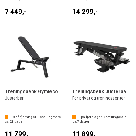
7 449,-
14 299,-
Treningsbenk Gymleco FID
Treningsbenk Justerbar GS
Justerbar
For privat og treningssenter
18
på fjernlager. Bestillingsvare
6
på fjernlager. Bestillingsvare
ca.
21
dager
ca.
7
dager
11 799,-
11 899,-