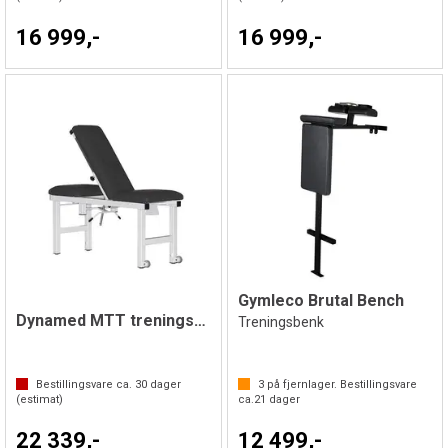
16 999,-
16 999,-
Gymleco Brutal Bench
Dynamed MTT treningsbenk 3-delt
Treningsbenk
Bestillingsvare ca.
30
dager
3
på fjernlager. Bestillingsvare
(estimat)
ca.
21
dager
22 339,-
12 499,-