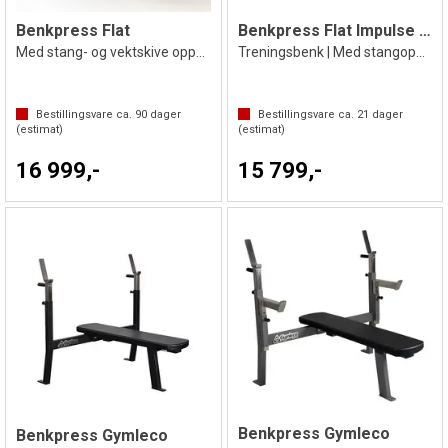
Benkpress Flat
Benkpress Flat Impulse IT7014
Med stang- og vektskive oppheng
Treningsbenk | Med stangoppheng
Bestillingsvare ca.
90
dager
Bestillingsvare ca.
21
dager
(estimat)
(estimat)
16 999,-
15 799,-
Benkpress Gymleco
Benkpress Gymleco