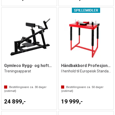
Gymleco Rygg- og hoftehevapparat
Håndbakbord Profesjonell
Treningsapparat
I henhold til Europeisk Standard
Bestillingsvare ca.
30
dager
Bestillingsvare ca.
50
dager
(estimat)
(estimat)
24 899,-
19 999,-