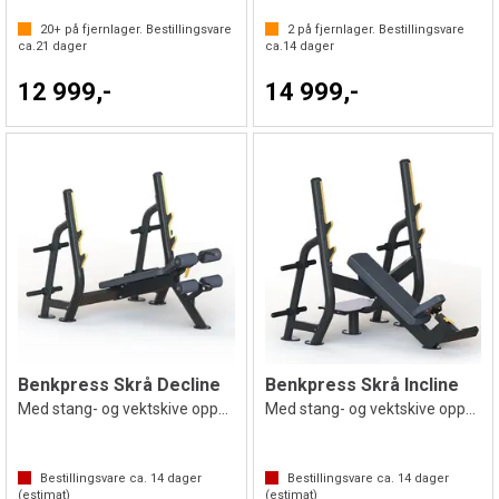
20+
på fjernlager. Bestillingsvare
2
på fjernlager. Bestillingsvare
ca.
21
dager
ca.
14
dager
12 999,-
14 999,-
Benkpress Skrå Decline
Benkpress Skrå Incline
Med stang- og vektskive oppheng
Med stang- og vektskive oppheng
Bestillingsvare ca.
14
dager
Bestillingsvare ca.
14
dager
(estimat)
(estimat)