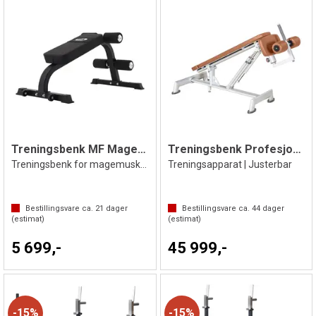
Treningsbenk MF Magebenk BX20
Treningsbenk Profesjonell OV
Treningsbenk for magemuskler
Treningsapparat | Justerbar
Bestillingsvare ca.
21
dager
Bestillingsvare ca.
44
dager
(estimat)
(estimat)
5 699,-
45 999,-
15%
15%