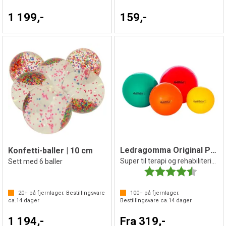
1 199,-
159,-
Ledragomma Original Pezziball
Konfetti-baller | 10 cm
Super til terapi og rehabilitering
Sett med 6 baller
Karakter:
4.7 av 5 
20+
på fjernlager. Bestillingsvare
100+
på fjernlager.
ca.
14
dager
Bestillingsvare ca.
14
dager
1 194,-
Fra 319,-