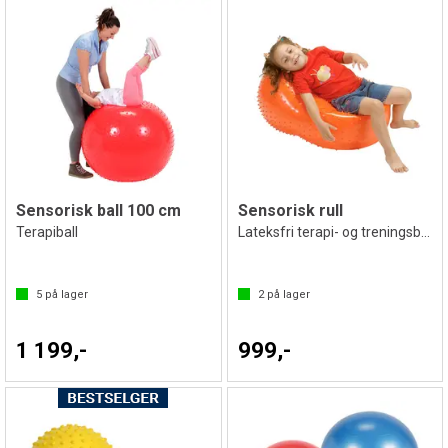
Sensorisk ball 100 cm
Sensorisk rull
Terapiball
Lateksfri terapi- og treningsball
5
på lager
2
på lager
1 199,-
999,-