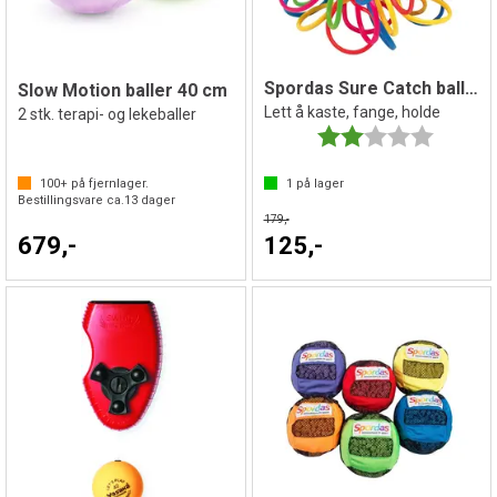
Spordas Sure Catch ball | 10 cm
Slow Motion baller 40 cm
Lett å kaste, fange, holde
2 stk. terapi- og lekeballer
Karakter:
2.0 av 5 
100+
på fjernlager.
1
på lager
Bestillingsvare ca.
13
dager
179,-
679,-
125,-