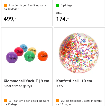
8
på fjernlager. Bestillingsvare
2
på lager
ca.
13
dager
249,-
499,-
174,-
Klemmeball Yuck-E | 9 cm
Konfetti-ball | 10 cm
6 baller med gelfyll
1 stk.
20+
på fjernlager. Bestillingsvare
20+
på fjernlager. Bestillingsvare
ca.
13
dager
ca.
13
dager