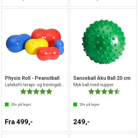
Physio Roll - Peanutball
Sanseball Aku Ball 20 cm
Lateksfri terapi- og treningsball
Myk ball med nupper
Karakter:
5.0 av 5 mulige
Karakter:
4.1 av 5 
20+
på lager
20+
på lager
Fra 499,-
249,-