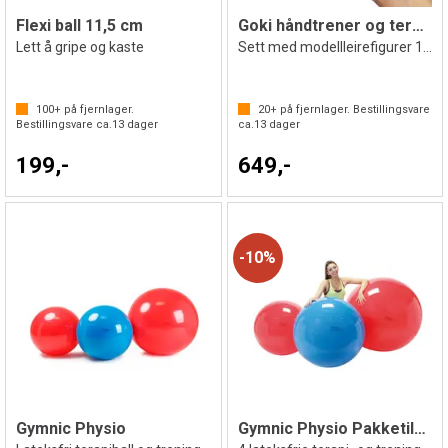
Flexi ball 11,5 cm
Goki håndtrener og terapiball
Lett å gripe og kaste
Sett med modellleirefigurer 12 stk.
100+
på fjernlager.
20+
på fjernlager. Bestillingsvare
Bestillingsvare ca.
13
dager
ca.
13
dager
199,-
649,-
10%
Gymnic Physio
Gymnic Physio Pakketilbud 4 stk.