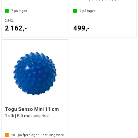
7
på lager
7
på lager
2 543,-
2 162,-
499,-
Togu Senso Mini 11 cm
1 stk | Blå massasjeball
20+
på fjernlager. Bestillingsvare