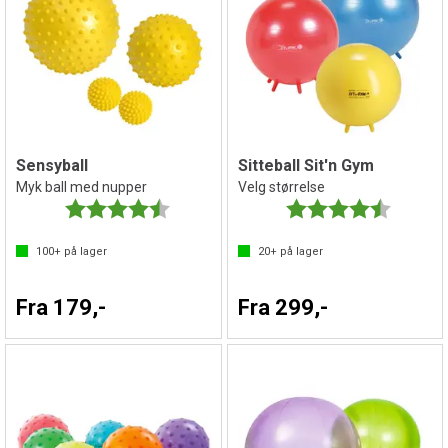
Sensyball
Sitteball Sit'n Gym
Myk ball med nupper
Velg størrelse
Karakter:
4.7 av 5 mulige
Karakter:
4.3 av 5 
100+
på lager
20+
på lager
Fra 179,-
Fra 299,-