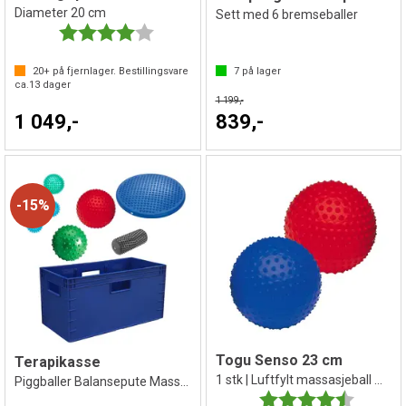
Diameter 20 cm
Sett med 6 bremseballer
Karakter:
4.0 av 5 mulige
20+
på fjernlager. Bestillingsvare
7
på lager
ca.
13
dager
1 199,-
1 049,-
839,-
15%
Togu Senso 23 cm
Terapikasse
1 stk | Luftfylt massasjeball med pigger
Piggballer Balansepute Massasjeballer
Karakter:
4.9 av 5 