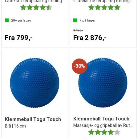
Lateksfri terapiball og treningsball
4 lateksfrie terapi- og treningsballer
Karakter:
4.8 av 5 mulige
Karakter:
5.0 av 5 
20+
på lager
7
på lager
3 196,-
Fra 799,-
Fra 2 876,-
30%
Klemmeball Togu Touch
Klemmeball Togu Touch
Massasje- og gripeball av Ruton
Blå | 16 cm
Karakter:
4.0 av 5 