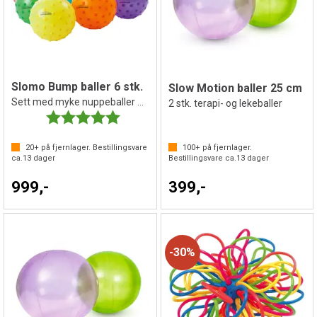
Slomo Bump baller 6 stk.
Slow Motion baller 25 cm
Sett med myke nuppeballer 21 cm
2 stk. terapi- og lekeballer
Karakter:
5.0 av 5 mulige
20+
på fjernlager. Bestillingsvare
100+
på fjernlager.
ca.
13
dager
Bestillingsvare ca.
13
dager
999,-
399,-
30%