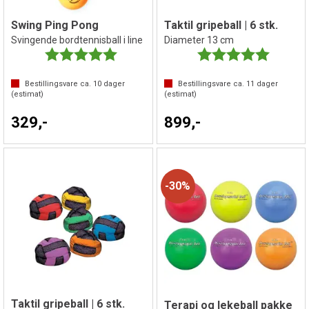
Swing Ping Pong
Taktil gripeball | 6 stk.
Svingende bordtennisball i line
Diameter 13 cm
Karakter:
5.0 av 5 mulige
Karakter:
5.0 av 5 
Bestillingsvare ca.
10
dager
Bestillingsvare ca.
11
dager
(estimat)
(estimat)
329,-
899,-
30%
Taktil gripeball | 6 stk.
Terapi og lekeball pakke