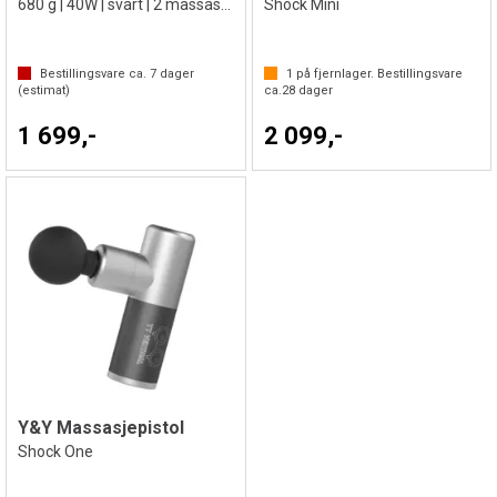
680 g | 40W | svart | 2 massasjehoder
Shock Mini
Bestillingsvare ca.
7
dager
1
på fjernlager. Bestillingsvare
(estimat)
ca.
28
dager
1 699,-
2 099,-
Y&Y Massasjepistol
Shock One