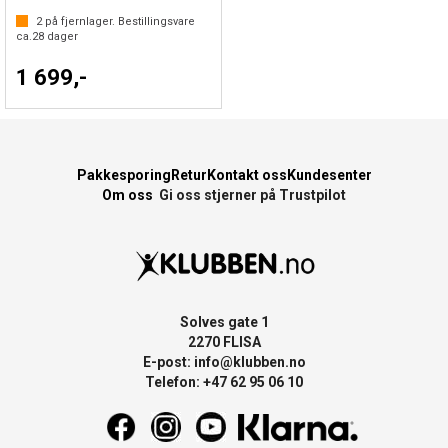
2
på fjernlager. Bestillingsvare
ca.
28
dager
1 699,-
Pakkesporing
Retur
Kontakt oss
Kundesenter
Om oss
Gi oss stjerner på Trustpilot
Solves gate 1
2270 FLISA
E-post:
info@klubben.no
Telefon: +47 62 95 06 10