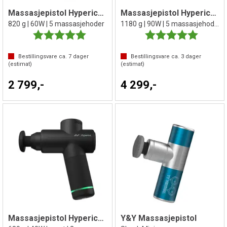
Massasjepistol Hyperice Hypervolt 2
Massasjepistol Hyperice Hypervolt 2 PRO
820 g | 60W | 5 massasjehoder
1180 g | 90W | 5 massasjehoder
Karakter:
5.0 av 5 mulige
Karakter:
5.0 av 5 
Bestillingsvare ca.
7
dager
Bestillingsvare ca.
3
dager
(estimat)
(estimat)
2 799,-
4 299,-
Massasjepistol Hyperice Hypervolt GO 2
Y&Y Massasjepistol