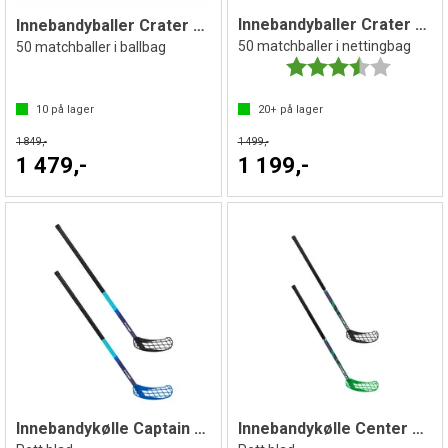
Innebandyballer Crater Unihoc | Hvit
Innebandyballer Crater Unihoc | Hvit
50 matchballer i nettingbag
50 matchballer i ballbag
Karakter:
3.9 av 5 
10
på lager
20+
på lager
1 849,-
1 499,-
1 479,-
1 199,-
Innebandykølle Captain 85 cm
Innebandykølle Center 80 cm