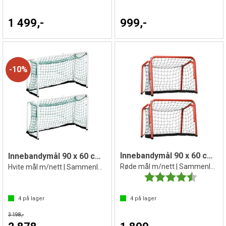
1 499,-
999,-
10%
Innebandymål 90 x 60 cm | 2 stk
Innebandymål 90 x 60 cm | 2 stk
Røde mål m/nett | Sammenleggbart
Hvite mål m/nett | Sammenleggbart
Karakter:
4.7 av 5 
4
på lager
4
på lager
3 198,-