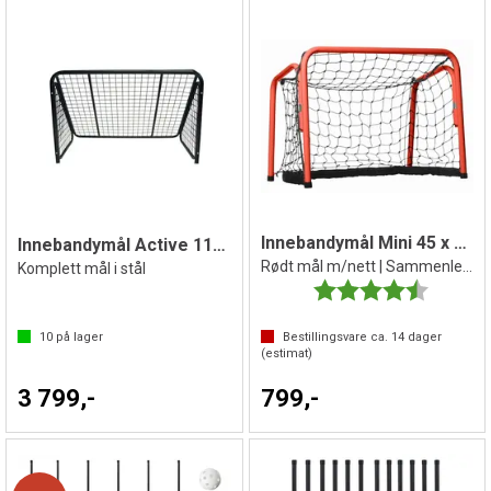
Innebandymål Mini 45 x 60 cm
Innebandymål Active 110 x 70 cm
Rødt mål m/nett | Sammenleggbart
Komplett mål i stål
Karakter:
4.3 av 5 
10
på lager
Bestillingsvare ca.
14
dager
(estimat)
3 799,-
799,-