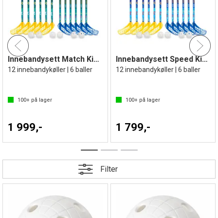
Innebandysett Match Kids 70 cm
Innebandysett Speed Kids 80 cm
12 innebandykøller | 6 baller
12 innebandykøller | 6 baller
 mulige
100+
på lager
100+
på lager
1 999,-
1 799,-
Filter