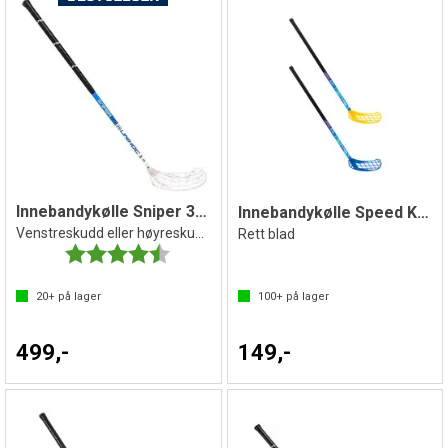
Innebandykølle Sniper 30 IFF 96 cm
Innebandykølle Speed Kids 80 cm
Venstreskudd eller høyreskudd
Rett blad
Karakter:
4.5 av 5 mulige
20+
på lager
100+
på lager
499,-
149,-