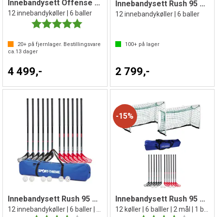
Innebandysett Offense 95 cm
Innebandysett Rush 95 cm
12 innebandykøller | 6 baller
12 innebandykøller | 6 baller
Karakter:
5.0 av 5 mulige
20+
på fjernlager. Bestillingsvare
100+
på lager
ca.
13
dager
4 499,-
2 799,-
15%
Innebandysett Rush 95 cm
Innebandysett Rush 95 cm med mål
12 innebandykøller | 6 baller | 1 bag
12 køller | 6 balller | 2 mål | 1 bag