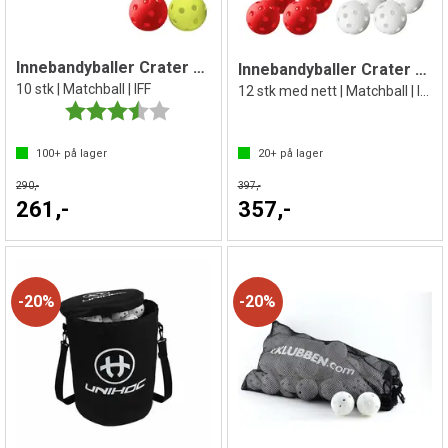
Innebandyballer Crater Unihoc
Innebandyballer Crater Unihoc
10 stk | Matchball | IFF
12 stk med nett | Matchball | IFF |
Karakter:
3.5 av 5 mulige
100+
på lager
20+
på lager
290,-
397,-
261,-
357,-
20%
20%