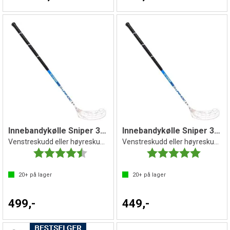
Innebandykølle Sniper 30 IFF 100 cm
Innebandykølle Sniper 30 IFF 87 cm
Venstreskudd eller høyreskudd
Venstreskudd eller høyreskudd
Karakter:
4.5 av 5 mulige
Karakter:
5.0 av 5 
20+
på lager
20+
på lager
499,-
449,-