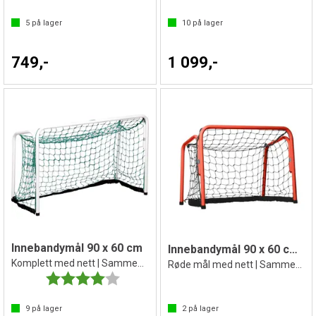
5
på lager
10
på lager
749,-
1 099,-
Innebandymål 90 x 60 cm
Innebandymål 90 x 60 cm | 1 stk
Komplett med nett | Sammenleggbart
Røde mål med nett | Sammenleggbart
Karakter:
4.0 av 5 mulige
9
på lager
2
på lager