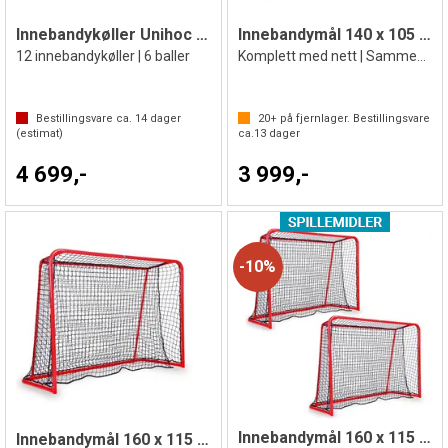
Innebandykøller Unihoc Winner 96 cm| IFF
Innebandymål 140 x 105 cm
12 innebandykøller | 6 baller
Komplett med nett | Sammenleggbart
Bestillingsvare ca.
14
dager
20+
på fjernlager. Bestillingsvare
(estimat)
ca.
13
dager
4 699,-
3 999,-
10%
Innebandymål 160 x 115 cm | 2 stk
Innebandymål 160 x 115 cm