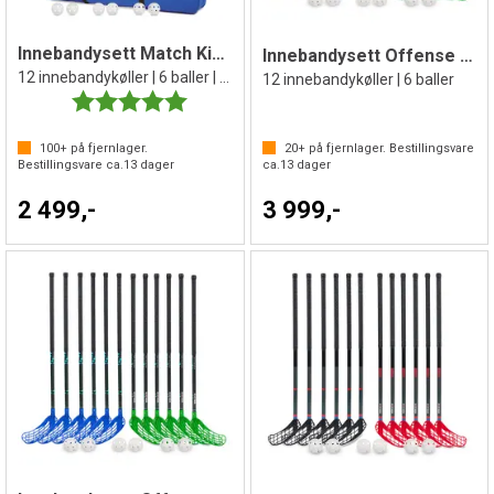
Innebandysett Match Kids 70 cm
Innebandysett Offense 87 cm
12 innebandykøller | 6 baller | 1 bag
12 innebandykøller | 6 baller
Karakter:
5.0 av 5 mulige
100+
på fjernlager.
20+
på fjernlager. Bestillingsvare
Bestillingsvare ca.
13
dager
ca.
13
dager
2 499,-
3 999,-