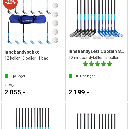
20%
Innebandysett Captain 85 cm
Innebandypakke
12 innebandykøller | 6 baller
12 køller | 6 baller | 1 bag
Karakter:
5.0 av 5 
6
på lager
100+
på lager
3 569,-
2 855,-
2 199,-