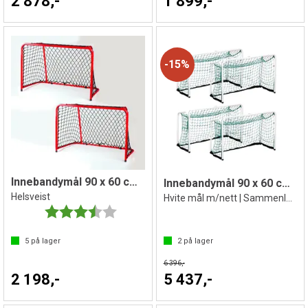
2 878,-
1 899,-
15%
Innebandymål 90 x 60 cm | 2 stk.
Innebandymål 90 x 60 cm | 4 stk
Helsveist
Hvite mål m/nett | Sammenleggbart
Karakter:
3.3 av 5 mulige
5
på lager
2
på lager
6 396,-
2 198,-
5 437,-