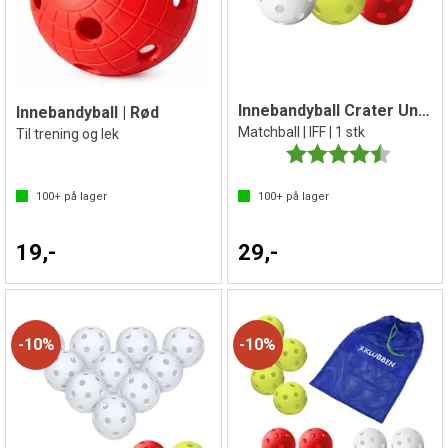
Innebandyball Crater Unihoc
Innebandyball | Rød
Matchball | IFF | 1 stk
Til trening og lek
Karakter:
4.3 av 5 
100+
på lager
100+
på lager
19,-
29,-
10%
10%