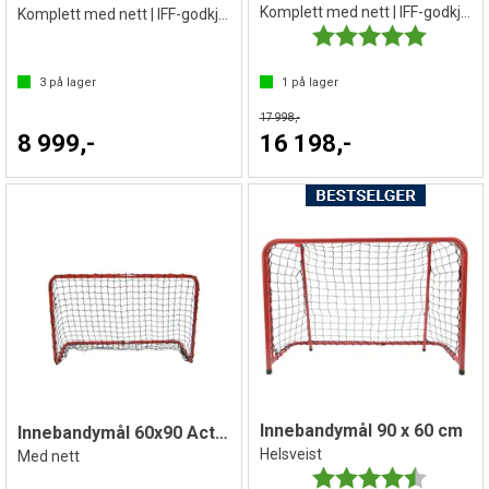
Komplett med nett | IFF-godkjent
Komplett med nett | IFF-godkjent
Karakter:
5.0 av 5 
3
på lager
1
på lager
17 998,-
8 999,-
16 198,-
Innebandymål 90 x 60 cm
Innebandymål 60x90 Active JR
Helsveist
Med nett
Karakter:
4.7 av 5 