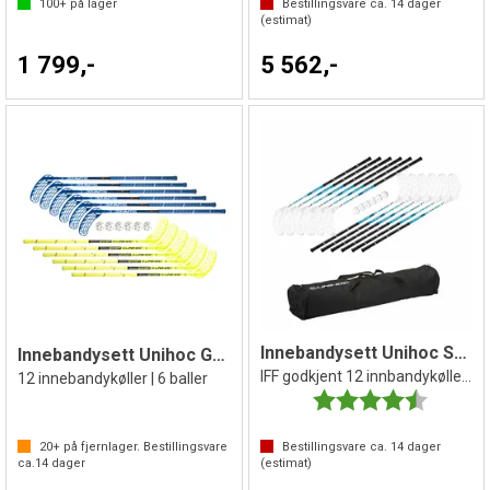
100+
på lager
Bestillingsvare ca.
14
dager
(estimat)
1 799,-
5 562,-
Innebandysett Unihoc Sniper 100cm
Innebandysett Unihoc Gamer
IFF godkjent 12 innbandykøller 6 baller
12 innebandykøller | 6 baller
Karakter:
4.3 av 5 
20+
på fjernlager. Bestillingsvare
Bestillingsvare ca.
14
dager
ca.
14
dager
(estimat)