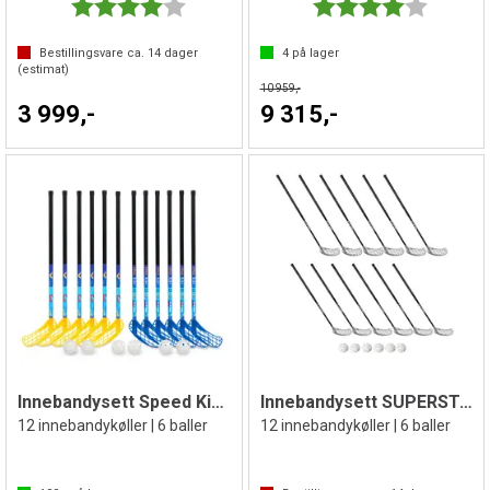
Karakter:
4.0 av 5 mulige
Karakter:
4.0 av 5 
Bestillingsvare ca.
14
dager
4
på lager
(estimat)
10 959,-
3 999,-
9 315,-
Innebandysett Speed Kids 80 cm
Innebandysett SUPERSTAR 30 100 cm IFF
12 innebandykøller | 6 baller
12 innebandykøller | 6 baller