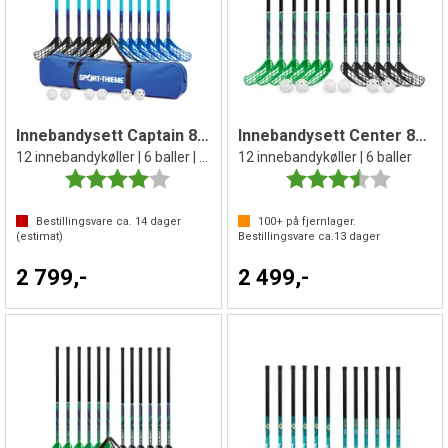
Innebandysett Captain 85 cm
Innebandysett Center 80 cm
12 innebandykøller | 6 baller | 1 bag
12 innebandykøller | 6 baller
Karakter:
4.0 av 5 mulige
Karakter:
3.5 av 5 
Bestillingsvare ca.
14
dager
100+
på fjernlager.
(estimat)
Bestillingsvare ca.
13
dager
2 799,-
2 499,-