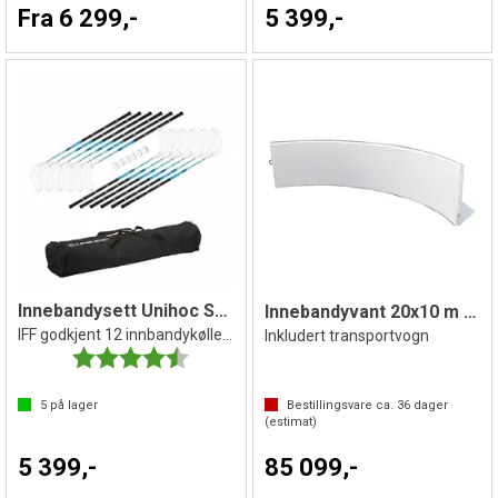
Fra 6 299,-
5 399,-
Innebandysett Unihoc Sniper 96cm
Innebandyvant 20x10 m Trening
IFF godkjent 12 innbandykøller 6 baller
Inkludert transportvogn
Karakter:
4.8 av 5 mulige
5
på lager
Bestillingsvare ca.
36
dager
(estimat)
5 399,-
85 099,-