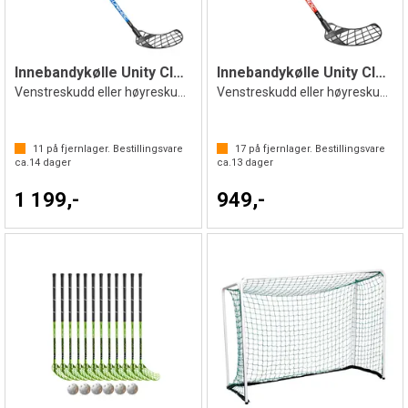
Innebandykølle Unity Classic 29 96 cm
Innebandykølle Unity Classic 32 87 cm
Venstreskudd eller høyreskudd
Venstreskudd eller høyreskudd
11
på fjernlager. Bestillingsvare
17
på fjernlager. Bestillingsvare
ca.
14
dager
ca.
13
dager
1 199,-
949,-