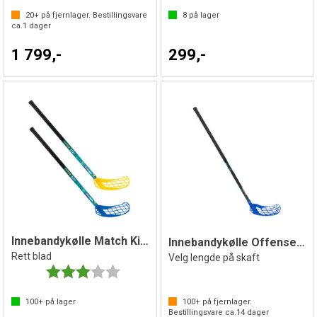
20+
på fjernlager. Bestillingsvare
8
på lager
ca.
1
dager
1 799,-
299,-
Innebandykølle Match Kids 70 cm
Innebandykølle Offense Rett blad Blå
Rett blad
Velg lengde på skaft
Karakter:
3.0 av 5 mulige
100+
på lager
100+
på fjernlager.
Bestillingsvare ca.
14
dager