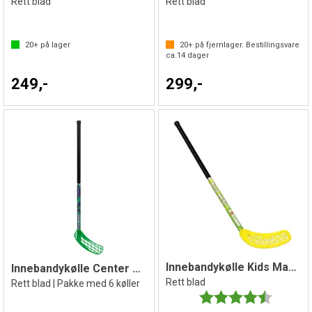
Rett blad
Rett blad
20+
på lager
20+
på fjernlager. Bestillingsvare
ca.
14
dager
249,-
299,-
Innebandykølle Kids Maxi 80 cm
Innebandykølle Center 80 cm Grønn 6 stk
Rett blad
Rett blad | Pakke med 6 køller
Karakter:
4.5 av 5 