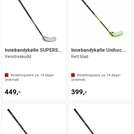
Innebandykølle SUPERSTAR 30 100 cm IFF
Innebandykølle Unihoc Winner 96 cm | IFF
Venstreskudd
Rett blad
Bestillingsvare ca.
14
dager
Bestillingsvare ca.
14
dager
(estimat)
(estimat)
449,-
399,-