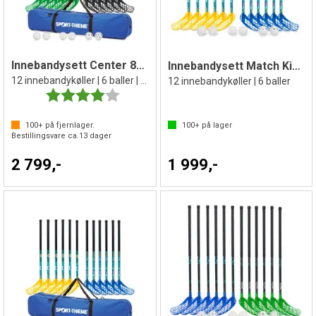
Innebandysett Center 80 cm
Innebandysett Match Kids 70 cm
12 innebandykøller | 6 baller | 1 bag
12 innebandykøller | 6 baller
Karakter:
4.0 av 5 mulige
100+
på fjernlager.
100+
på lager
Bestillingsvare ca.
13
dager
2 799,-
1 999,-