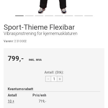
Sport-Thieme Flexibar
Vibrasjonstrening for kjernemusklaturen
Varenr:
2310002
799,-
INKL. MVA
Antall:
(
Stk
):
-
+
Kvantumsrabatt
Antall
Pris/enh
10 +
719,-