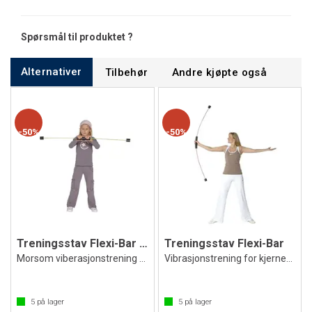
Spørsmål til produktet ?
Alternativer
Tilbehør
Andre kjøpte også
50%
50%
Treningsstav Flexi-Bar Kids
Treningsstav Flexi-Bar
Morsom viberasjonstrening for barn
Vibrasjonstrening for kjernemuskulatur
5
på lager
5
på lager