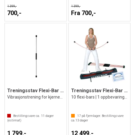
1 399,-
1 399,-
700,-
Fra 700,-
Treningsstav Flexi-Bar Athletic
Treningsstav Flexi-Bar Gruppesett Sport
Vibrasjonstrening for kjernemuskulatur
10 flexi-bars | 1 oppbevaringsbag
Bestillingsvare ca.
11
dager
17
på fjernlager. Bestillingsvare
(estimat)
ca.
13
dager
1 799,-
12 499,-