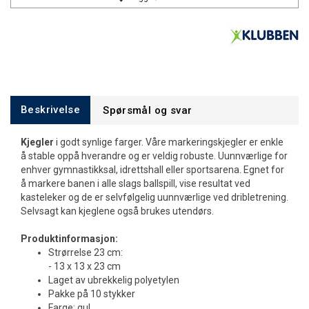
Beskrivelse
Spørsmål og svar
Kjegler
i godt synlige farger. Våre markeringskjegler er enkle
å stable oppå hverandre og er veldig robuste. Uunnværlige for
enhver gymnastikksal, idrettshall eller sportsarena. Egnet for
å markere banen i alle slags ballspill, vise resultat ved
kasteleker og de er selvfølgelig uunnværlige ved dribletrening.
Selvsagt kan kjeglene også brukes utendørs.
Produktinformasjon:
Strørrelse 23 cm:
- 13 x 13 x 23 cm
Laget av ubrekkelig polyetylen
Pakke på 10 stykker
Farge: gul