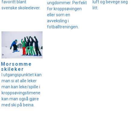
favoritt blant
luft og bevege seg
ungdommer. Perfekt
svenske skoleelever.
litt.
for kroppsøvingen
eller som en
avveksling i
fotballtreningen.
Morsomme
skileker
I utgangspunktet kan
man si at alle leker
man kan leke/spille i
kroppsøvingstimene
kan man også gjøre
med ski på beina.