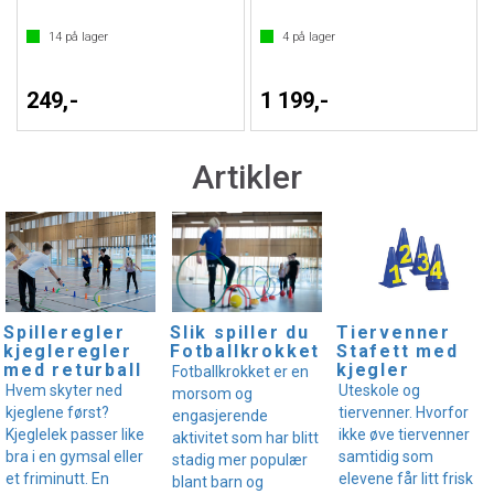
14
på lager
4
på lager
249,-
1 199,-
Artikler
Spilleregler
Slik spiller du
Tiervenner
kjegleregler
Fotballkrokket
Stafett med
med returball
kjegler
Fotballkrokket er en
Hvem skyter ned
Uteskole og
morsom og
kjeglene først?
tiervenner. Hvorfor
engasjerende
Kjeglelek passer like
ikke øve tiervenner
aktivitet som har blitt
bra i en gymsal eller
samtidig som
stadig mer populær
et friminutt. En
elevene får litt frisk
blant barn og