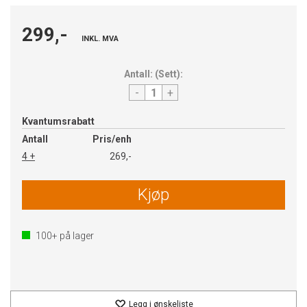
299,-
INKL. MVA
Antall:
(
Sett
):
-
+
Kvantumsrabatt
Antall
Pris/enh
4 +
269,-
Kjøp
100+
på lager
Legg i ønskeliste