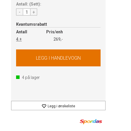
Antall:
(
Sett
):
-
+
Kvantumsrabatt
Antall
Pris/enh
4 +
269,-
4
på lager
Legg i ønskeliste