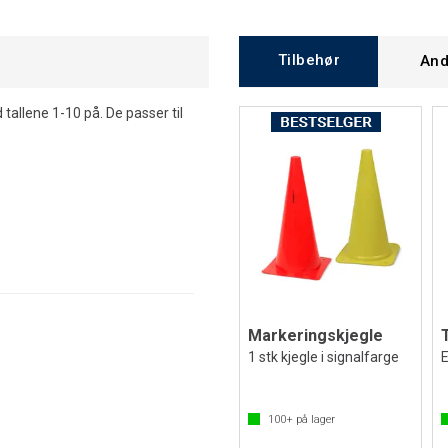
Tilbehør
And
 tallene 1-10 på. De passer til
Markeringskjegle
1 stk kjegle i signalfarge
E
100+
på lager