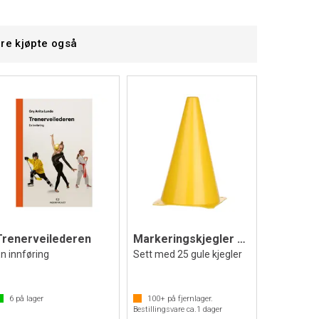
re kjøpte også
Trenerveilederen
Markeringskjegler 25 stk | 38 cm
n innføring
Sett med 25 gule kjegler
6
på lager
100+
på fjernlager.
Bestillingsvare ca.
1
dager