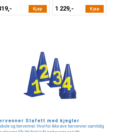
319,-
1 229,-
Kjøp
Kjøp
ervenner Stafett med kjegler
skole og tiervenner. Hvorfor ikke øve tiervenner samtidig
 elevene får litt frisk luft og bevege seg litt.