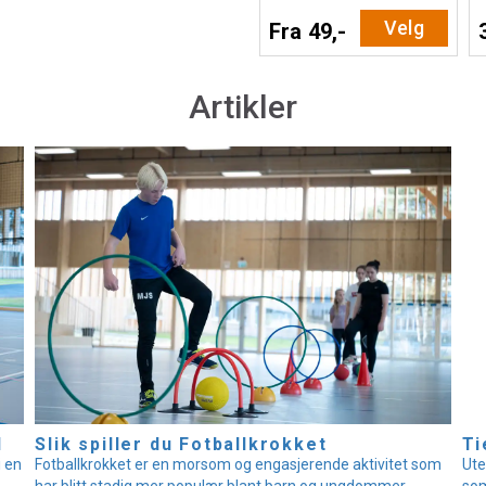
Velg
Fra 49,-
Artikler
l
Slik spiller du Fotballkrokket
Ti
i en
Fotballkrokket er en morsom og engasjerende aktivitet som
Ute
har blitt stadig mer populær blant barn og ungdommer.
som