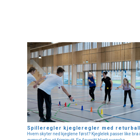
Spilleregler kjegleregler med returbal
Hvem skyter ned kjeglene først? Kjeglelek passer like bra 
gymsal eller et friminutt. En favoritt blant svenske