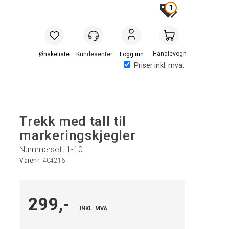
1
Handlevogn
Logg inn
Priser inkl. mva.
Trekk med tall til
markeringskjegler
Nummersett 1-10
Varenr:
404216
299,-
INKL. MVA