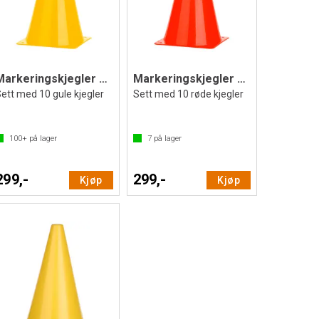
Markeringskjegler 10 stk | 23 cm
Markeringskjegler 10 stk | 23 cm
ett med 10 gule kjegler
Sett med 10 røde kjegler
100+
på lager
7
på lager
299,-
299,-
Kjøp
Kjøp