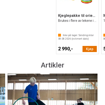
Kjeglepakke til orienteringsleker
Brukes i flere av lekene i O-skolesekken
1
Ikke på lager. Sendingsklar
08.08.2026
(estimert dato)
B
2 990,-
Kjøp
Artikler