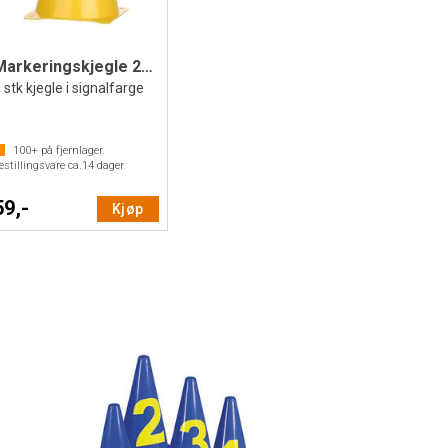
Markeringskjegle 23 cm | Gul
 stk kjegle i signalfarge
100+
på fjernlager.
estillingsvare ca.
14
dager
59,-
Kjøp