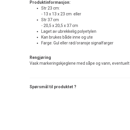
Produktinformasjon:
Str 23 cm:
- 13 x 13 x 23 cm eller
Str 37 cm
- 20,5 x 20,5 x 37 cm
Laget av ubrekkelig polyetylen
Kan brukes både inne og ute
Farge: Gul eller rød/oransje signalfarger
Rengjøring
Vask markeringskjeglene med såpe og vann, eventuelt 
Spørsmål til produktet ?