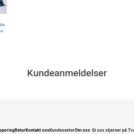
lle
a.
Kundeanmeldelser
sporing
Retur
Kontakt oss
Kundesenter
Om oss
Gi oss stjerner på Tr