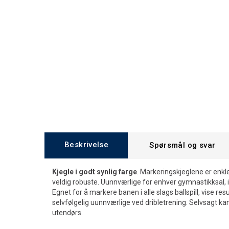
Beskrivelse
Spørsmål og svar
Kjegle i godt synlig farge
. Markeringskjeglene er enkl
veldig robuste. Uunnværlige for enhver gymnastikksal, id
Egnet for å markere banen i alle slags ballspill, vise res
selvfølgelig uunnværlige ved dribletrening. Selvsagt k
utendørs.