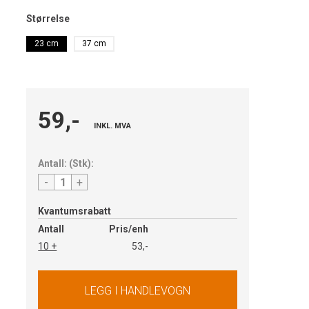
Størrelse
23 cm
37 cm
59,-
INKL. MVA
Antall:
(
Stk
):
-
+
Kvantumsrabatt
Antall
Pris/enh
10 +
53,-