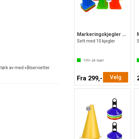
Markeringskjegler 10 stk
Sett med 10 kjegler
S
100+
på lager
tørk av med våtservietter.
Velg
Fra 299,-