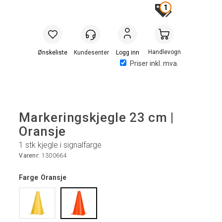
1
Handlevogn
Logg inn
Priser inkl. mva.
Markeringskjegle 23 cm |
Oransje
1 stk kjegle i signalfarge
Varenr:
1300664
Farge
Oransje