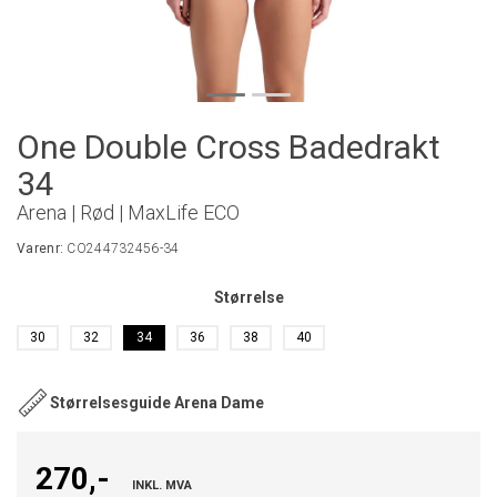
One Double Cross Badedrakt
34
Arena | Rød | MaxLife ECO
Varenr:
CO244732456-34
Størrelse
30
32
34
36
38
40
Størrelsesguide Arena Dame
270,-
INKL. MVA