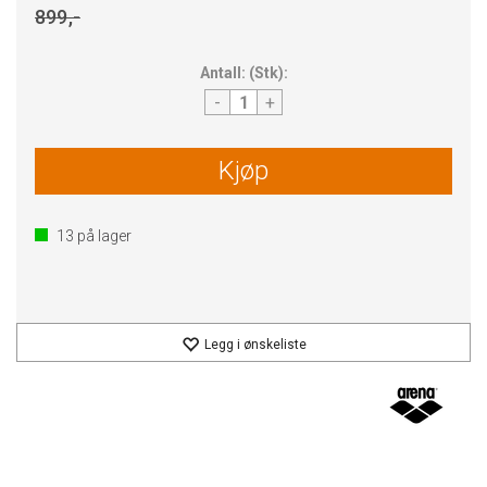
899,-
Antall:
(
Stk
):
-
+
Kjøp
13
på lager
Legg i ønskeliste