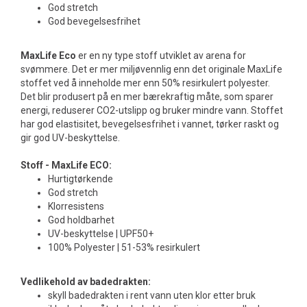
God stretch
God bevegelsesfrihet
MaxLife Eco
er en ny type stoff utviklet av arena for
svømmere. Det er mer miljøvennlig enn det originale MaxLife
stoffet ved å inneholde mer enn 50% resirkulert polyester.
Det blir produsert på en mer bærekraftig måte, som sparer
energi, reduserer CO2-utslipp og bruker mindre vann. Stoffet
har god elastisitet, bevegelsesfrihet i vannet, tørker raskt og
gir god UV-beskyttelse.
Stoff - MaxLife ECO:
Hurtigtørkende
God stretch
Klorresistens
God holdbarhet
UV-beskyttelse | UPF50+
100% Polyester | 51-53% resirkulert
Vedlikehold av badedrakten:
skyll badedrakten i rent vann uten klor etter bruk