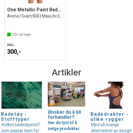
One Metallic Paint Badedrakt
Arena | Svart/Blå | MaxLife ECO
20+
på lager
999,-
300,-
Artikler
Ønsker du å bli
Badedrakter -
Badetøy -
forhandler?
ulike rygger
Stofftyper
Har du lyst til å
Med så mange
Hvilket badetøystoff
selge produkter
alternativer av design
som passer best for