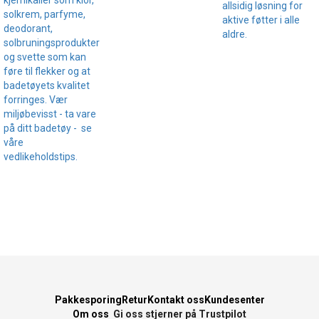
kjemikalier som klor,
allsidig løsning for
solkrem, parfyme,
aktive føtter i alle
deodorant,
aldre.
solbruningsprodukter
og svette som kan
føre til flekker og at
badetøyets kvalitet
forringes. Vær
miljøbevisst - ta vare
på ditt badetøy - se
våre
vedlikeholdstips.
Pakkesporing
Retur
Kontakt oss
Kundesenter
Om oss
Gi oss stjerner på Trustpilot