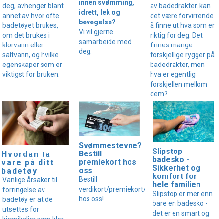
innen svømming,
av badedrakter, kan
deg, avhenger blant
idrett, lek og
det være forvirrende
annet av hvor ofte
bevegelse?
å finne ut hva som er
badetøyet brukes,
Vi vil gjerne
riktig for deg. Det
om det brukes i
samarbeide med
finnes mange
klorvann eller
deg.
forskjellige rygger på
saltvann, og hvilke
badedrakter, men
egenskaper som er
hva er egentlig
viktigst for bruken.
forskjellen mellom
dem?
Svømmestevne?
Slipstop
Bestill
Hvordan ta
badesko -
premiekort hos
vare på ditt
Sikkerhet og
oss
badetøy
komfort for
Bestill
Vanlige årsaker til
hele familien
verdikort/premiekort/gavekort
forringelse av
Slipstop er mer enn
hos oss!
badetøy er at de
bare en badesko -
utsettes for
det er en smart og