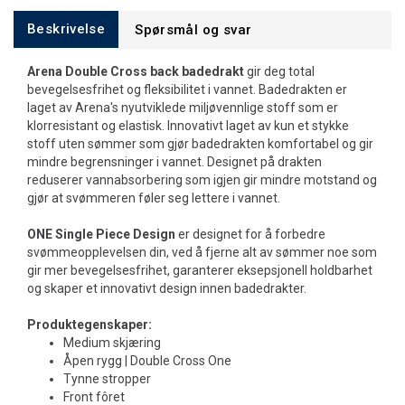
Beskrivelse
Spørsmål og svar
Arena Double Cross back badedrakt
gir deg total
bevegelsesfrihet og fleksibilitet i vannet. Badedrakten er
laget av Arena's nyutviklede miljøvennlige stoff som er
klorresistant og elastisk. Innovativt laget av kun et stykke
stoff uten sømmer som gjør badedrakten komfortabel og gir
mindre begrensninger i vannet. Designet på drakten
reduserer vannabsorbering som igjen gir mindre motstand og
gjør at svømmeren føler seg lettere i vannet.
ONE Single Piece Design
er designet for å forbedre
svømmeopplevelsen din, ved å fjerne alt av sømmer noe som
gir mer bevegelsesfrihet, garanterer eksepsjonell holdbarhet
og skaper et innovativt design innen badedrakter.
Produktegenskaper:
Medium skjæring
Åpen rygg | Double Cross One
Tynne stropper
Front fôret