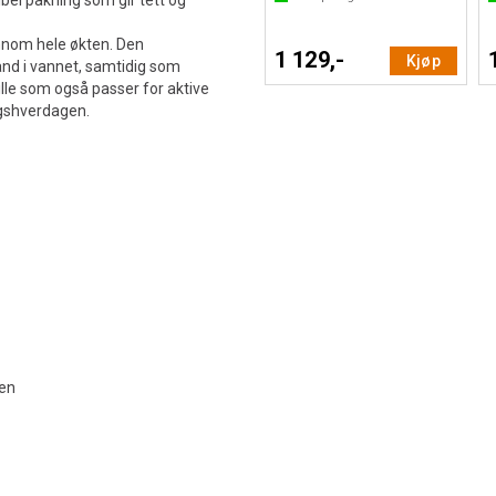
bel pakning som gir tett og
jennom hele økten. Den
1 129,-
Kjøp
nd i vannet, samtidig som
ille som også passer for aktive
ngshverdagen.
men