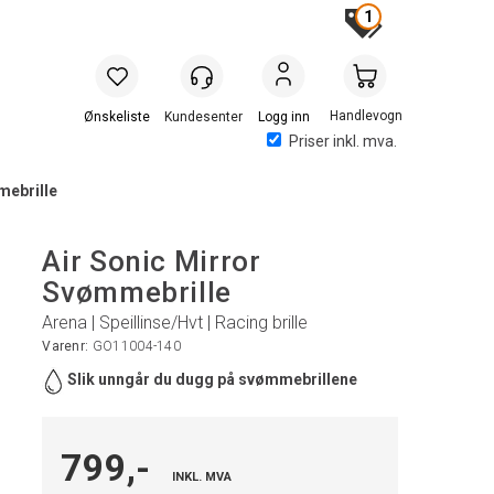
1
Handlevogn
Logg inn
Priser inkl. mva.
mebrille
Air Sonic Mirror
Svømmebrille
Arena | Speillinse/Hvt | Racing brille
Varenr:
GO11004-140
Slik unngår du dugg på svømmebrillene
799,-
INKL. MVA