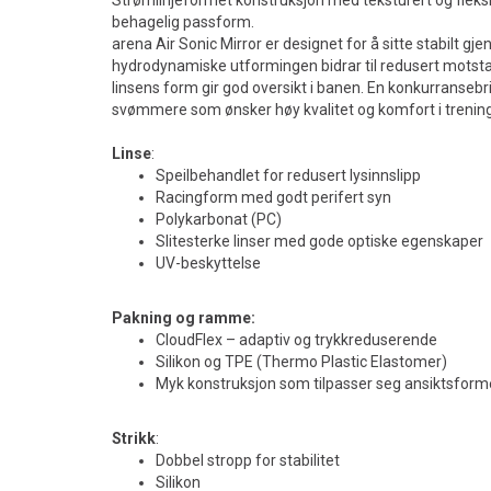
Strømlinjeformet konstruksjon med teksturert og fleksi
behagelig passform.
arena Air Sonic Mirror er designet for å sitte stabilt g
hydrodynamiske utformingen bidrar til redusert motsta
linsens form gir god oversikt i banen. En konkurransebr
svømmere som ønsker høy kvalitet og komfort i treni
Linse
:
Speilbehandlet for redusert lysinnslipp
Racingform med godt perifert syn
Polykarbonat (PC)
Slitesterke linser med gode optiske egenskaper
UV-beskyttelse
Pakning og ramme:
CloudFlex – adaptiv og trykkreduserende
Silikon og TPE (Thermo Plastic Elastomer)
Myk konstruksjon som tilpasser seg ansiktsfor
Strikk
:
Dobbel stropp for stabilitet
Silikon