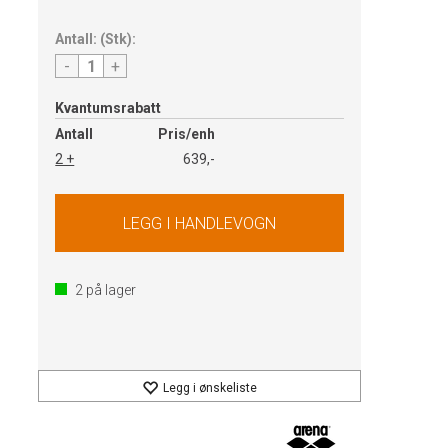
Antall:
(
Stk
):
-
+
Kvantumsrabatt
Antall
Pris/enh
2 +
639,-
2
på lager
Legg i ønskeliste