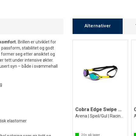
Alternativer
komfort.
Brillen er utviklet for
passform, stabilitet og godt
 former seg etter ansiktet og
 tett under intensive økter.
kusert syn – både i svømmehall
ng
Cobra Edge Swipe Mirror Svømmebrille
Arena | Speil/Gul | Racing brille
stisk elastomer
20+
på lager