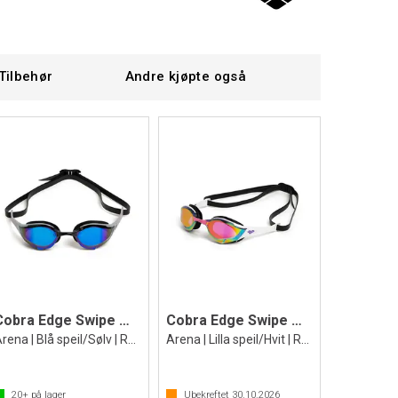
Tilbehør
Andre kjøpte også
Cobra Edge Swipe Mirror Svømmebrille
Cobra Edge Swipe Mirror Svømmebrille
Arena | Blå speil/Sølv | Racing brille
Arena | Lilla speil/Hvit | Racing brille
20+
på lager
Ubekreftet
30.10.2026