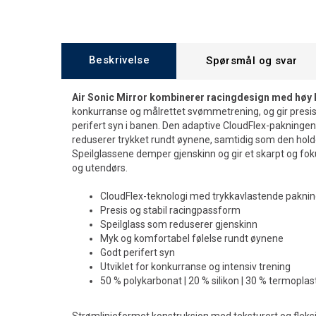
Beskrivelse
Spørsmål og svar
Air Sonic Mirror kombinerer racingdesign med høy 
konkurranse og målrettet svømmetrening, og gir presis 
perifert syn i banen. Den adaptive CloudFlex-pakningen
reduserer trykket rundt øynene, samtidig som den holder
Speilglassene demper gjenskinn og gir et skarpt og fo
og utendørs.
CloudFlex-teknologi med trykkavlastende pakni
Presis og stabil racingpassform
Speilglass som reduserer gjenskinn
Myk og komfortabel følelse rundt øynene
Godt perifert syn
Utviklet for konkurranse og intensiv trening
50 % polykarbonat | 20 % silikon | 30 % termopla