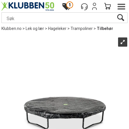
1
Klubben.no
>
Lek og lær
>
Hageleker
>
Trampoliner
>
Tilbehør