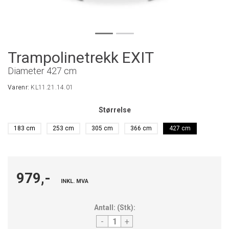
Trampolinetrekk EXIT
Diameter 427 cm
Varenr:
KL11.21.14.01
Størrelse
183 cm
253 cm
305 cm
366 cm
427 cm
979,-
INKL. MVA
Antall:
(
Stk
):
-
+