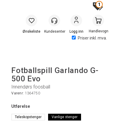
1
Handlevogn
Logg inn
Priser inkl. mva.
Fotballspill Garlando G-
500 Evo
Innendørs foosball
Varenr:
1364750
Utførelse
Teleskopstenger
Vanlige stenger