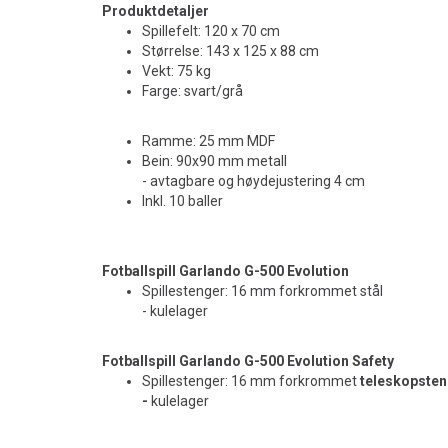
Produktdetaljer
Spillefelt: 120 x 70 cm
Størrelse: 143 x 125 x 88 cm
Vekt: 75 kg
Farge: svart/grå
Ramme: 25 mm MDF
Bein: 90x90 mm metall
- avtagbare og høydejustering 4 cm
Inkl. 10 baller
Fotballspill Garlando G-500
Evolution
Spillestenger: 16 mm forkrommet stål
- kulelager
Fotballspill Garlando G-500
Evolution
Safety
Spillestenger: 16 mm forkrommet
teleskopsten
-
kulelager