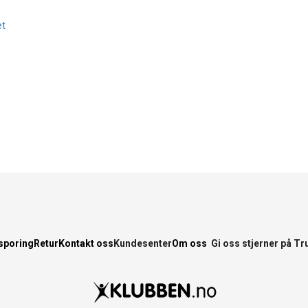
et
sporing
Retur
Kontakt oss
Kundesenter
Om oss
Gi oss stjerner på Tr