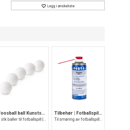
Legg i ønskeliste
Foosball ball Kunststoff | 36 mm
Tilbehør | Fotballspill Silikonspray
5 stk baller til fotballspill | Hvit
Til smøring av fotballspillenes stenger