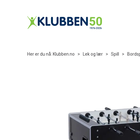
Her er du nå:
Klubben.no
>
Lek og lær
>
Spill
>
Bordsp