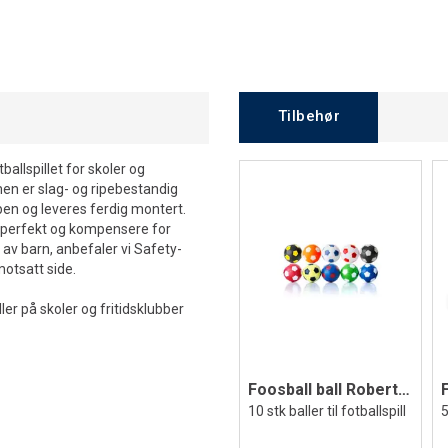
Tilbehør
tballspillet for skoler og
 er slag- og ripebestandig
lben og leveres ferdig montert.
t perfekt og kompensere for
 av barn, anbefaler vi Safety-
otsatt side.
ler på skoler og fritidsklubber
Foosball ball Robertson | 35 mm
10 stk baller til fotballspill