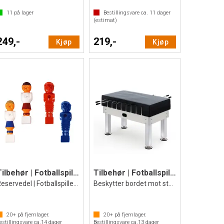
11
på lager
Bestillingsvare ca.
11
dager
(estimat)
249,-
219,-
Kjøp
Kjøp
Tilbehør | Fotballspill Spiller Bandito
Tilbehør | Fotballspill Trekk
Reservedel | Fotballspiller figur
Beskytter bordet mot støv og smuss
20+
på fjernlager.
20+
på fjernlager.
estillingsvare ca.
14
dager
Bestillingsvare ca.
13
dager