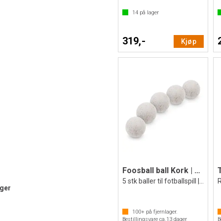
14
på lager
319,-
Kjøp
Foosball ball Kork | 36 mm
5 stk baller til fotballspill | Hvit
ger
100+
på fjernlager.
Bestillingsvare ca.
13
dager
B