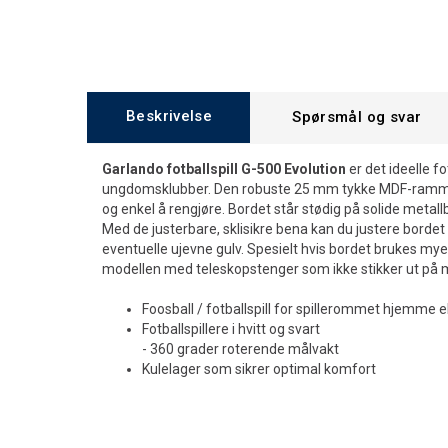
Beskrivelse
Spørsmål og svar
Garlando fotballspill G-500 Evolution
er det ideelle fo
ungdomsklubber. Den robuste 25 mm tykke MDF-rammen
og enkel å rengjøre. Bordet står stødig på solide metal
Med de justerbare, sklisikre bena kan du justere borde
eventuelle ujevne gulv. Spesielt hvis bordet brukes mye
modellen med teleskopstenger som ikke stikker ut på m
Foosball / fotballspill for spillerommet hjemme el
Fotballspillere i hvitt og svart
- 360 grader roterende målvakt
Kulelager som sikrer optimal komfort