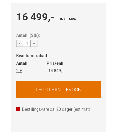
16 499,-
INKL. MVA
Antall:
(
Stk
):
-
+
Kvantumsrabatt
Antall
Pris/enh
2 +
14 849,-
Bestillingsvare ca.
20
dager (estimat)