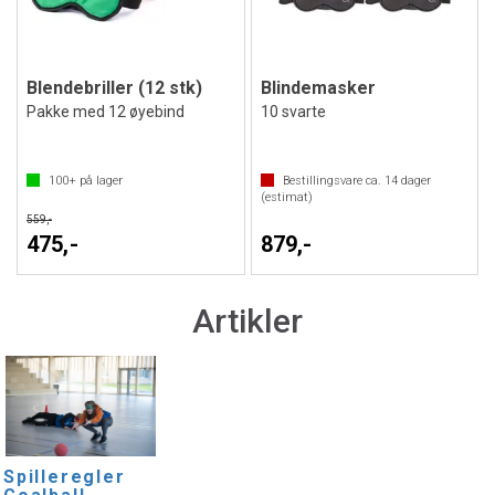
Blendebriller (12 stk)
Blindemasker
Pakke med 12 øyebind
10 svarte
100+
på lager
Bestillingsvare ca.
14
dager
(estimat)
559,-
475,-
879,-
Artikler
Spilleregler