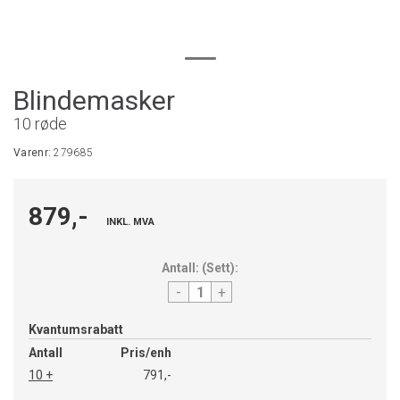
Blindemasker
10 røde
Varenr:
279685
879,-
INKL. MVA
Antall:
(
Sett
):
-
+
Kvantumsrabatt
Antall
Pris/enh
10 +
791,-