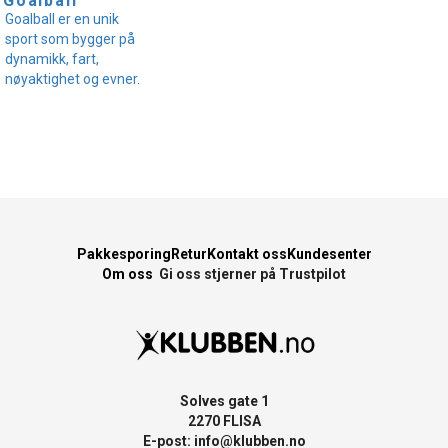
Goalball
Goalball er en unik
sport som bygger på
dynamikk, fart,
nøyaktighet og evner.
Pakkesporing
Retur
Kontakt oss
Kundesenter
Om oss
Gi oss stjerner på Trustpilot
Solves gate 1
2270 FLISA
E-post:
info@klubben.no