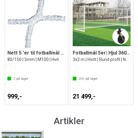
Nett 5 'er til fotballmål 300 x200 cm
Fotballmål 5er| Hjul 360 grader
80/150 | 5mm | M100 | Hvit
3x2 m | Hvitt | Rund profil | Nett
2
på lager
20+
på lager
999,-
21 499,-
Artikler