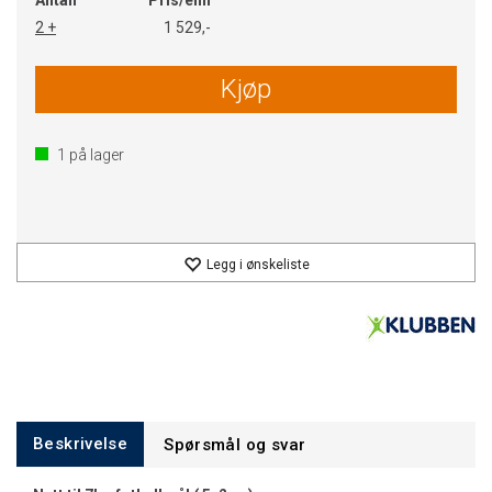
Antall
Pris/enh
2 +
1 529,-
Kjøp
1
på lager
Legg i ønskeliste
Beskrivelse
Spørsmål og svar