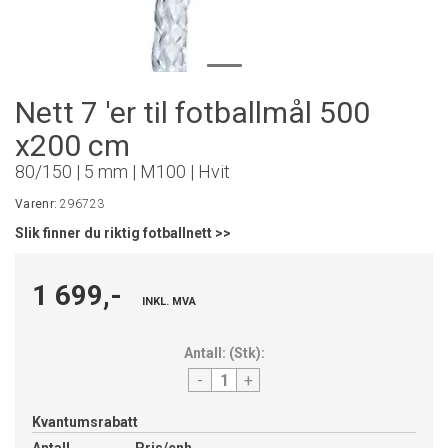
Nett 7 'er til fotballmål 500
x200 cm
80/150 | 5 mm | M100 | Hvit
Varenr:
296723
Slik finner du riktig fotballnett >>
1 699,-
INKL. MVA
Antall:
(
Stk
):
-
+
Kvantumsrabatt