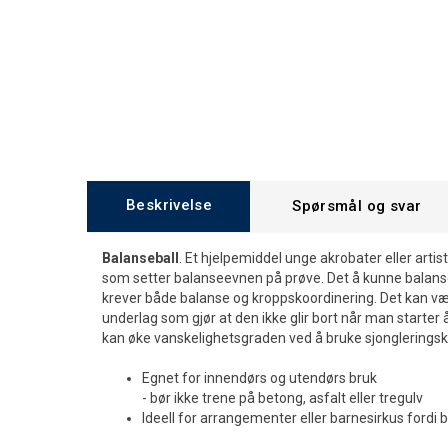
Beskrivelse
Spørsmål og svar
Balanseball
. Et hjelpemiddel unge akrobater eller artist
som setter balanseevnen på prøve. Det å kunne balans
krever både balanse og kroppskoordinering. Det kan vær
underlag som gjør at den ikke glir bort når man starter 
kan øke vanskelighetsgraden ved å bruke sjongleringsk
Egnet for innendørs og utendørs bruk
- bør ikke trene på betong, asfalt eller tregulv
Ideell for arrangementer eller barnesirkus fordi ba