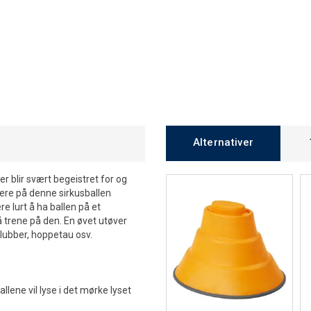
Alternativer
er blir svært begeistret for og
ere på denne sirkusballen
e lurt å ha ballen på et
å trene på den. En øvet utøver
lubber, hoppetau osv.
llene vil lyse i det mørke lyset