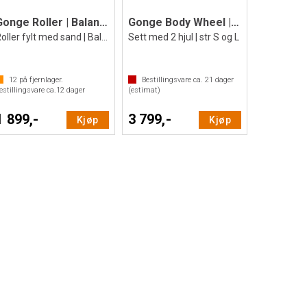
Gonge Roller | Balanserulle
Gonge Body Wheel | Balansehjul Sett
Roller fylt med sand | Balansetrening
Sett med 2 hjul | str S og L
12
på fjernlager.
Bestillingsvare ca.
21
dager
estillingsvare ca.
12
dager
(estimat)
1 899,-
3 799,-
Kjøp
Kjøp