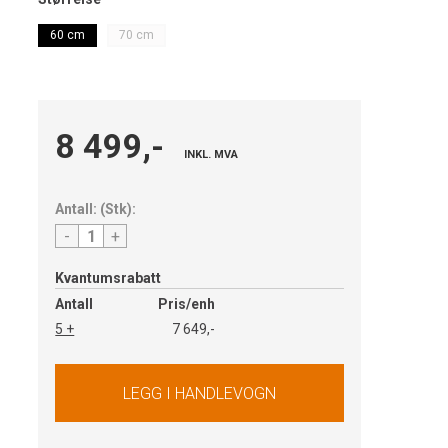
60 cm
70 cm
8 499,-
INKL. MVA
Antall:
(
Stk
):
-
+
Kvantumsrabatt
Antall
Pris/enh
5 +
7 649,-