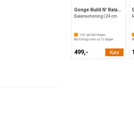
Gonge Build N' Balance | Søyle
Balansetrening | 24 cm
20+
på fjernlager.
Bestillingsvare ca.
12
dager
B
499,-
Kjøp