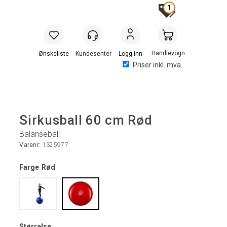
1
Handlevogn
Logg inn
Priser inkl. mva.
Sirkusball 60 cm Rød
Balanseball
Varenr:
1325977
Farge
Rød
Størrelse