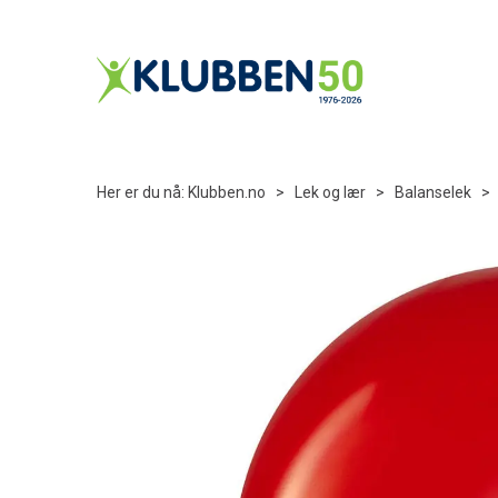
Her er du nå:
Klubben.no
>
Lek og lær
>
Balanselek
>