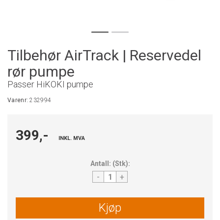
Tilbehør AirTrack | Reservedel
rør pumpe
Passer HiKOKI pumpe
Varenr:
232994
399,-
INKL. MVA
Antall:
(
Stk
):
-
+
Kjøp