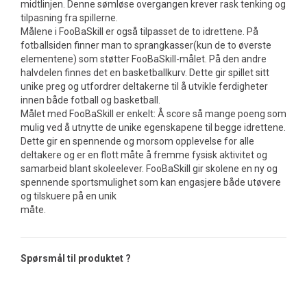
midtlinjen. Denne sømløse overgangen krever rask tenking og
tilpasning fra spillerne.
Målene i FooBaSkill er også tilpasset de to idrettene. På
fotballsiden finner man to sprangkasser(kun de to øverste
elementene) som støtter FooBaSkill-målet. På den andre
halvdelen finnes det en basketballkurv. Dette gir spillet sitt
unike preg og utfordrer deltakerne til å utvikle ferdigheter
innen både fotball og basketball.
Målet med FooBaSkill er enkelt: Å score så mange poeng som
mulig ved å utnytte de unike egenskapene til begge idrettene.
Dette gir en spennende og morsom opplevelse for alle
deltakere og er en flott måte å fremme fysisk aktivitet og
samarbeid blant skoleelever. FooBaSkill gir skolene en ny og
spennende sportsmulighet som kan engasjere både utøvere
og tilskuere på en unik
måte.
Spørsmål til produktet ?