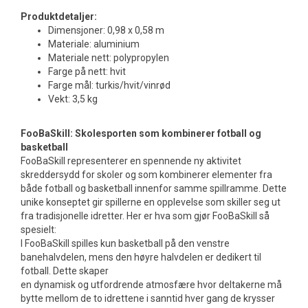
Produktdetaljer:
Dimensjoner: 0,98 x 0,58 m
Materiale: aluminium
Materiale nett: polypropylen
Farge på nett: hvit
Farge mål: turkis/hvit/vinrød
Vekt: 3,5 kg
FooBaSkill: Skolesporten som kombinerer fotball og
basketball
FooBaSkill representerer en spennende ny aktivitet
skreddersydd for skoler og som kombinerer elementer fra
både fotball og basketball innenfor samme spillramme. Dette
unike konseptet gir spillerne en opplevelse som skiller seg ut
fra tradisjonelle idretter. Her er hva som gjør FooBaSkill så
spesielt:
I FooBaSkill spilles kun basketball på den venstre
banehalvdelen, mens den høyre halvdelen er dedikert til
fotball. Dette skaper
en dynamisk og utfordrende atmosfære hvor deltakerne må
bytte mellom de to idrettene i sanntid hver gang de krysser