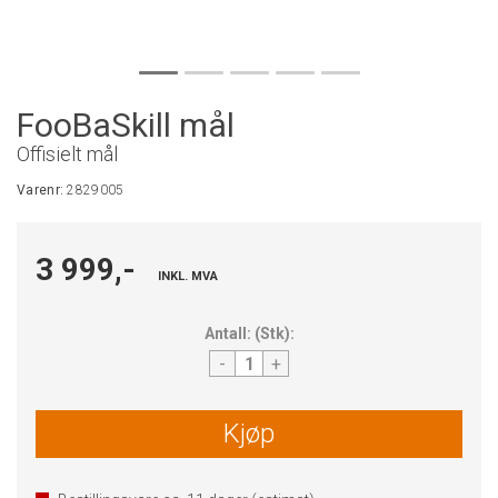
FooBaSkill mål
Offisielt mål
Varenr:
2829005
3 999,-
INKL. MVA
Antall:
(
Stk
):
-
+
Kjøp