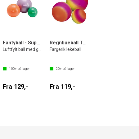
Fantyball - Super soft lekeball
Regnbueball Togu
Luftfylt ball med god sprett
Fargerik lekeball
100+
på lager
20+
på lager
Fra 129,-
Fra 119,-