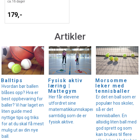
ca.
16
dager
179,-
Artikler
Balltips
Fysisk aktiv
Morsomme
læring |
leker med
Hvordan bør ballen
Mattegym
tennisballer
blåses opp? Hva er
Her får elevene
Er det en ball som er
best oppbevaring for
utfordret sine
populær hos skoler,
baller? Vi har laget en
matematikkunnskaper
så er det
liten guide med
samtidig som de er
tennisballen. En
nyttige tips og triks
fysisk aktive.
allsidig liten ball med
for at du skal få mest
god sprett og som
mulig ut av din nye
kan brukes til flere
ball.