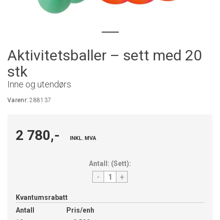
Aktivitetsballer – sett med 20
stk
Inne og utendørs
Varenr:
288137
2 780,-
INKL. MVA
Antall:
(
Sett
):
-
+
Kvantumsrabatt
Antall
Pris/enh