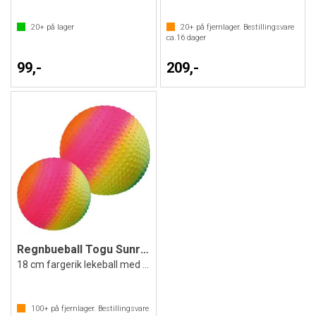
20+
på lager
20+
på fjernlager. Bestillingsvare
ca.
16
dager
99,-
209,-
Regnbueball Togu Sunrise 18 cm
18 cm fargerik lekeball med nupper
100+
på fjernlager. Bestillingsvare