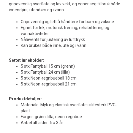
gripevennlig overflate og lav vekt, og egner seg til bruk både
innendørs, utendørs og i vann.
Gripevennlig og lett å håndtere for barn og voksne
Egnet for lek, motorisk trening, rehabilitering og
vannaktiviteter
Nåleventil for justering av lufttrykk
Kan brukes både inne, ute og i vann
Settet inneholder:
5 stk Fantyball 15 cm (grønn)
5 stk Fantyball 24 cm (lilla)
5 stk Neon-regnbueball 18 cm
5 stk Neon-regnbueball 21 cm
Produktdetaljer:
Materiale: Myk og elastisk overflate i slitesterk PVC-
plast
Farger: grønn, lilla, neon-regnbue
Anbefalt alder: fra 3 år