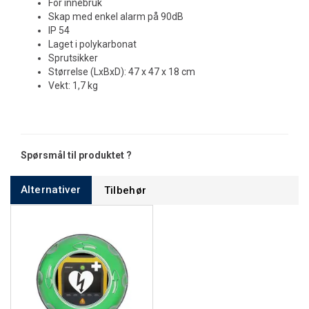
For innebruk
Skap med enkel alarm på 90dB
IP 54
Laget i polykarbonat
Sprutsikker
Størrelse (LxBxD): 47 x 47 x 18 cm
Vekt: 1,7 kg
Spørsmål til produktet ?
Alternativer
Tilbehør