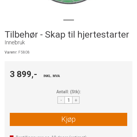
Tilbehør - Skap til hjertestarter
Innebruk
Varenr:
F5808
3 899,-
INKL. MVA
Antall:
(
Stk
):
-
+
Kjøp