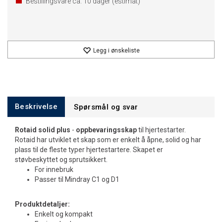
Bestillingsvare ca.
10
dager (estimat)
Legg i ønskeliste
Beskrivelse
Spørsmål og svar
Rotaid solid plus
-
oppbevaringsskap
til hjertestarter.
Rotaid har utviklet et skap som er enkelt å åpne, solid og har
plass til de fleste typer hjertestartere. Skapet er
støvbeskyttet og sprutsikkert.
For innebruk
Passer til Mindray C1 og D1
Produktdetaljer:
Enkelt og kompakt