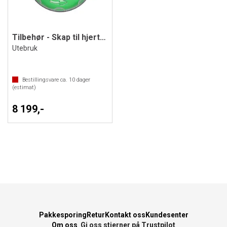
Tilbehør - Skap til hjertestarter
Utebruk
Bestillingsvare ca.
10
dager
(estimat)
8 199,-
Pakkesporing
Retur
Kontakt oss
Kundesenter
Om oss
Gi oss stjerner på Trustpilot