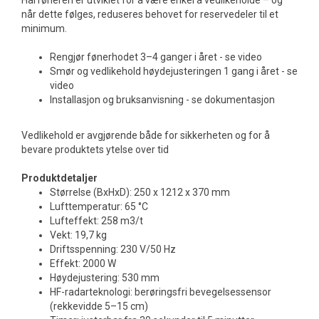
Hårføneren er utviklet for å være enkel å vedlikeholde – og
når dette følges, reduseres behovet for reservedeler til et
minimum.
Rengjør fønerhodet 3–4 ganger i året - se video
Smør og vedlikehold høydejusteringen 1 gang i året - se
video
Installasjon og bruksanvisning - se dokumentasjon
Vedlikehold er avgjørende både for sikkerheten og for å
bevare produktets ytelse over tid
Produktdetaljer
Størrelse (BxHxD): 250 x 1212 x 370 mm
Lufttemperatur: 65 °C
Lufteffekt: 258 m3/t
Vekt: 19,7 kg
Driftsspenning: 230 V/50 Hz
Effekt: 2000 W
Høydejustering: 530 mm
HF-radarteknologi: berøringsfri bevegelsessensor
(rekkevidde 5–15 cm)