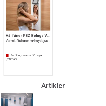
Hårføner REZ Beluga V/S
Varmluftsføner m/høydejustering og speil
Bestillingsvare ca.
30
dager
(estimat)
Artikler