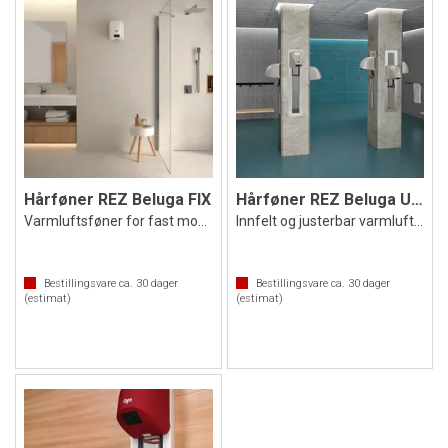
Hårføner REZ Beluga FIX
Hårføner REZ Beluga UPV Speil
Varmluftsføner for fast montering
Innfelt og justerbar varmluftsføner
Bestillingsvare ca.
30
dager
Bestillingsvare ca.
30
dager
(estimat)
(estimat)