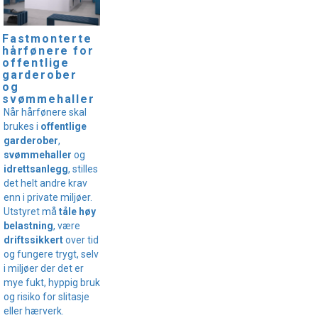
Fastmonterte
hårfønere for
offentlige
garderober
og
svømmehaller
Når hårfønere skal
brukes i
offentlige
garderober
,
svømmehaller
og
idrettsanlegg
, stilles
det helt andre krav
enn i private miljøer.
Utstyret må
tåle høy
belastning
, være
driftssikkert
over tid
og fungere trygt, selv
i miljøer der det er
mye fukt, hyppig bruk
og risiko for slitasje
eller hærverk.