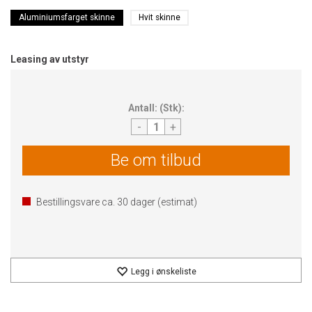
Aluminiumsfarget skinne
Hvit skinne
Leasing av utstyr
Antall:
(
Stk
):
-
+
Be om tilbud
Bestillingsvare ca.
30
dager (estimat)
Legg i ønskeliste