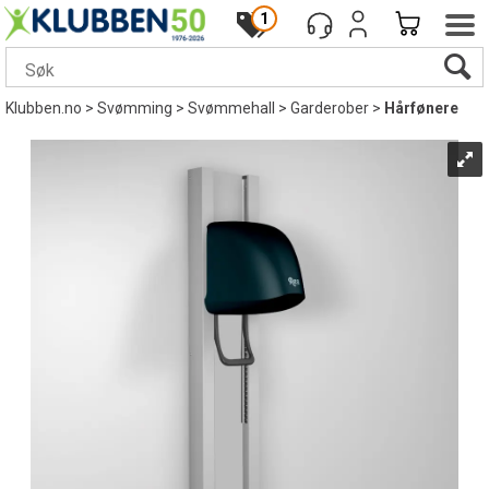
1
Klubben.no
>
Svømming
>
Svømmehall
>
Garderober
>
Hårfønere