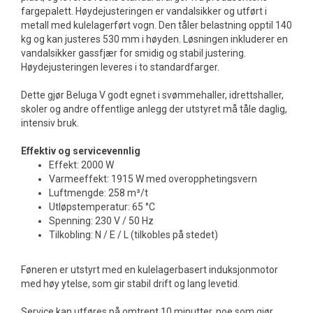
fargepalett. Høydejusteringen er vandalsikker og utført i
metall med kulelagerført vogn. Den tåler belastning opptil 140
kg og kan justeres 530 mm i høyden. Løsningen inkluderer en
vandalsikker gassfjær for smidig og stabil justering.
Høydejusteringen leveres i to standardfarger.
Dette gjør Beluga V godt egnet i svømmehaller, idrettshaller,
skoler og andre offentlige anlegg der utstyret må tåle daglig,
intensiv bruk.
Effektiv og servicevennlig
Effekt: 2000 W
Varmeeffekt: 1915 W med overopphetingsvern
Luftmengde: 258 m³/t
Utløpstemperatur: 65 °C
Spenning: 230 V / 50 Hz
Tilkobling: N / E / L (tilkobles på stedet)
Føneren er utstyrt med en kulelagerbasert induksjonmotor
med høy ytelse, som gir stabil drift og lang levetid.
Service kan utføres på omtrent 10 minutter, noe som gjør