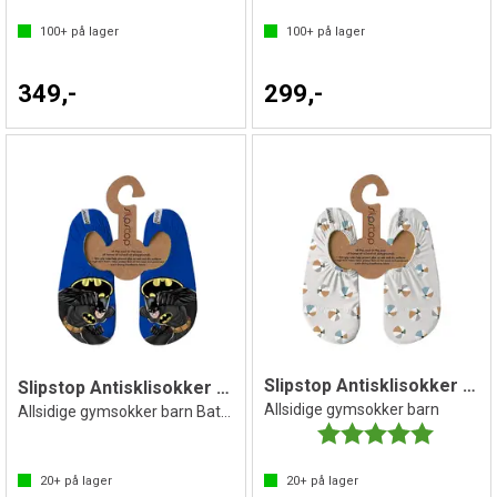
100+
på lager
100+
på lager
349,-
299,-
Slipstop Antisklisokker Beachbal
Slipstop Antisklisokker BatMode
Allsidige gymsokker barn
Allsidige gymsokker barn Batman
Karakter:
5.0 av 5 
20+
på lager
20+
på lager