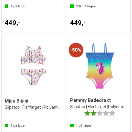
1
på lager
20+
på lager
449,-
449,-
50%
Pammy Badedrakt
Mjau Bikini
Slipstop | Flerfarget |Polyester/Elastan
Slipstop | Flerfarget | Polyamid/Elastan
Karakter:
2.0 av 5 
7
på lager
1
på lager