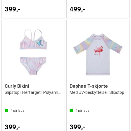
399,-
499,-
Curly Bikini
Daphne T-skjorte
Slipstop | Flerfarget | Polyamid/Elastan
Med UV-beskyttelse | Slipstop
4
på lager
4
på lager
399,-
399,-