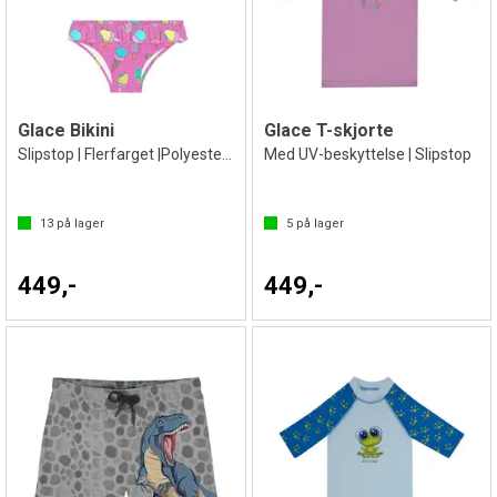
Glace Bikini
Glace T-skjorte
Slipstop | Flerfarget |Polyester/Elastan
Med UV-beskyttelse | Slipstop
13
på lager
5
på lager
449,-
449,-