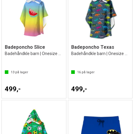
Badeponcho Slice
Badeponcho Texas
Badehåndkle barn | Onesize 2-8 år
Badehåndkle barn | Onesize 2-8 år
13
på lager
16
på lager
499,-
499,-