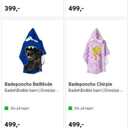
399,-
499,-
Badeponcho BatMode
Badeponcho Chirpie
Badehåndkle barn | Onesize 2-8 år
Badehåndkle barn | Onesize 2-8 | Tweety
20+
på lager
20+
på lager
499,-
499,-