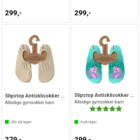
299,-
299,-
Slipstop Antisklisokker Bellissima
Slipstop Antisklisokker Beige Jr
Allsidige gymsokker barn
Allsidige gymsokker barn
Karakter:
5.0 av 5 
20+
på lager
6
på lager
279,-
299,-