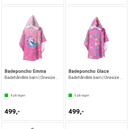
Badeponcho Emma
Badeponcho Glace
Badehåndkle barn | Onesize 2-8 år
Badehåndkle barn | Onesize 2-8 år
9
på lager
5
på lager
499,-
499,-