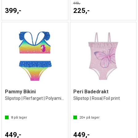
449,-
399,-
225,-
Pammy Bikini
Peri Badedrakt
Slipstop | Flerfarget | Polyamid/Elastan
Slipstop | Rosa| Foil print
8
på lager
20+
på lager
449,-
449,-