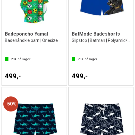
Badeponcho Yamal
BatMode Badeshorts
Badehåndkle barn | Onesize 2-8 år
Slipstop | Batman | Polyamid/Elastan
20+
på lager
20+
på lager
499,-
499,-
50%