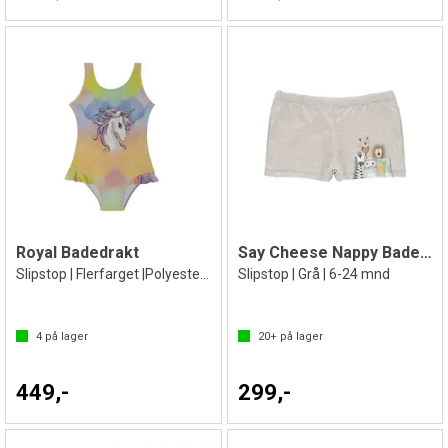
Royal Badedrakt
Say Cheese Nappy Badebukse
Slipstop | Flerfarget |Polyester/Elastan
Slipstop | Grå | 6-24 mnd
4
på lager
20+
på lager
449,-
299,-