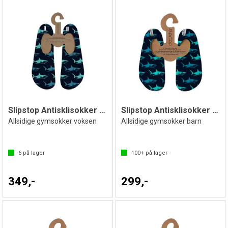
Slipstop Antisklisokker Big Blue
Slipstop Antisklisokker Big Blue Jr
Allsidige gymsokker voksen
Allsidige gymsokker barn
6
på lager
100+
på lager
349,-
299,-