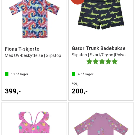
Gator Trunk Badebukse
Fiona T-skjorte
Slipstop | Svart/Grønn |Polyamid/Elastan
Med UV-beskyttelse | Slipstop
Karakter:
5.0 av 5 
10
på lager
4
på lager
399,-
399,-
200,-