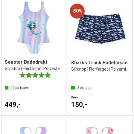
50%
Seastar Badedrakt
Sharks Trunk Badebukse
Slipstop | Flerfarget |Polyester/Elastan
Slipstop | Flerfarget | Polyamid/Elastan
Karakter:
5.0 av 5 mulige
10
på lager
2
på lager
299,-
449,-
150,-