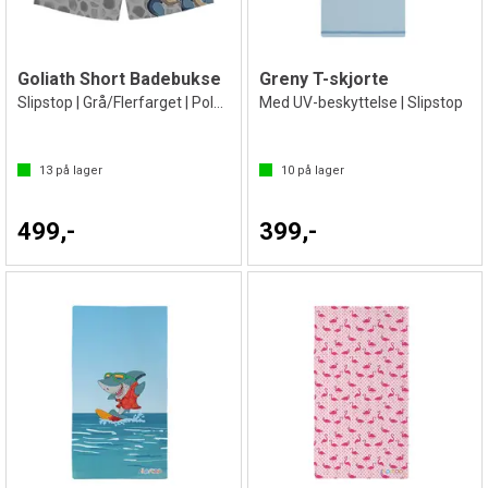
Goliath Short Badebukse
Greny T-skjorte
Slipstop | Grå/Flerfarget | Polyester
Med UV-beskyttelse | Slipstop
13
på lager
10
på lager
499,-
399,-