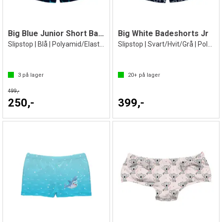
Big Blue Junior Short Badebukse
Big White Badeshorts Jr
Slipstop | Blå | Polyamid/Elastan
Slipstop | Svart/Hvit/Grå | Polyester
3
på lager
20+
på lager
499,-
250,-
399,-