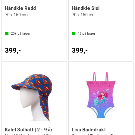
Håndkle Redd
Håndkle Sisi
70 x 150 cm
70 x 150 cm
20+
på lager
13
på lager
399,-
399,-
Kalel Solhatt | 2 - 9 år
Lisa Badedrakt