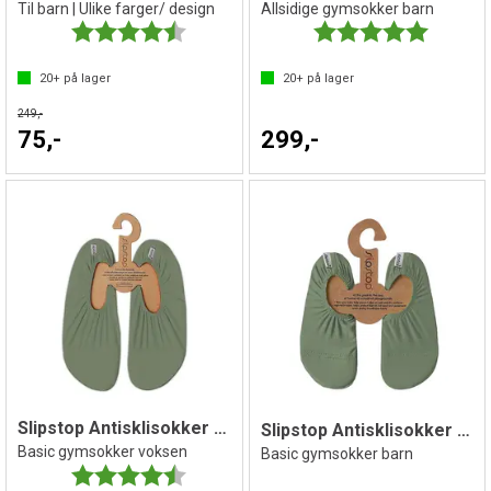
Til barn | Ulike farger/ design
Allsidige gymsokker barn
Karakter:
4.6 av 5 mulige
Karakter:
5.0 av 5 
20+
på lager
20+
på lager
249,-
75,-
299,-
Slipstop Antisklisokker Basil
Slipstop Antisklisokker Basil Jr
Basic gymsokker voksen
Basic gymsokker barn
Karakter:
4.3 av 5 mulige