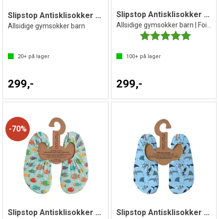
Slipstop Antisklisokker April
Slipstop Antisklisokker Amazon
Allsidige gymsokker barn | Foil print
Allsidige gymsokker barn
Karakter:
5.0 av 5 
20+
på lager
100+
på lager
299,-
299,-
70%
Slipstop Antisklisokker Assortert
Slipstop Antisklisokker Atlantis