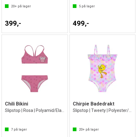
20+
på lager
5
på lager
399,-
499,-
Chili Bikini
Chirpie Badedrakt
Slipstop | Rosa | Polyamid/Elastan
Slipstop | Tweety | Polyester/Elastan
7
på lager
20+
på lager