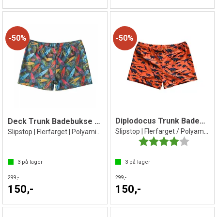
50%
50%
Diplodocus Trunk Badebukse
Deck Trunk Badebukse Jr
Slipstop | Flerfarget / Polyamid/Elastan
Slipstop | Flerfarget | Polyamid/Elastan
Karakter:
4.0 av 5 
3
på lager
3
på lager
299,-
299,-
150,-
150,-