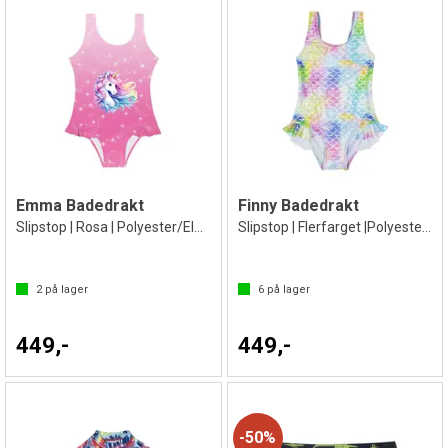
Emma Badedrakt
Finny Badedrakt
Slipstop | Rosa | Polyester/Elastan
Slipstop | Flerfarget |Polyester/Elastan
2
på lager
6
på lager
449,-
449,-
50%