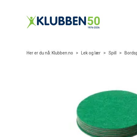
Her er du nå:
Klubben.no
>
Lek og lær
>
Spill
>
Bordsp