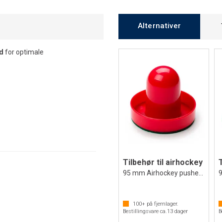
Alternativer
rd
for optimale
Tilbehør til airhockey
95 mm Airhockey pusher | 1 stk
100+
på fjernlager.
Bestillingsvare ca.
13
dager
B