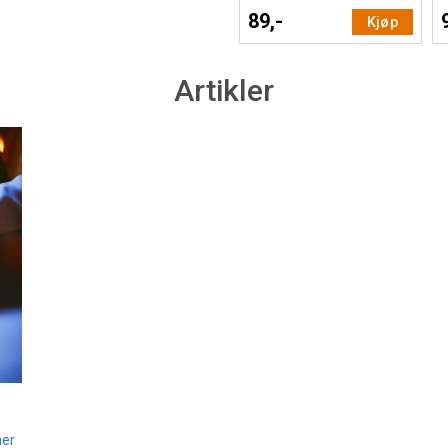
89,-
Kjøp
Artikler
mer