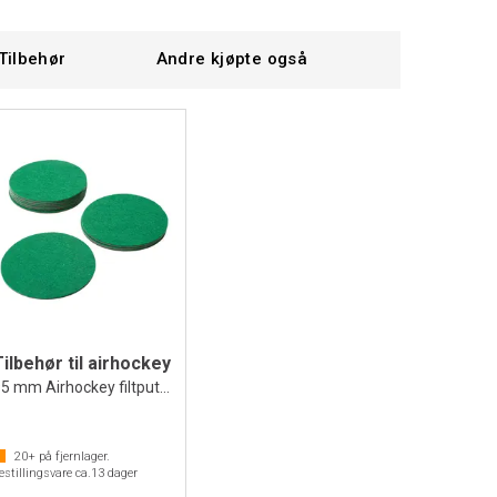
Tilbehør
Andre kjøpte også
Tilbehør til airhockey
95 mm Airhockey filtpute | 10 stk
20+
på fjernlager.
estillingsvare ca.
13
dager