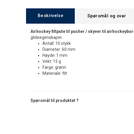
Beskrivelse
Spørsmål og svar
Airhockey filtpute til pusher / skyver til airhockeybo
glideegenskaper.
Antall: 10 stykk
Diameter: 60 mm
Høyde: 1 mm
Vekt: 15 g
Farge: grønn
Materiale: filt
Spørsmål til produktet ?