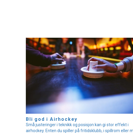
Bli god i Airhockey
Små justeringer i teknikk og posisjon kan gi stor effekt i
airhockey. Enten du spiller på fritidsklubb, i spillrom eller 