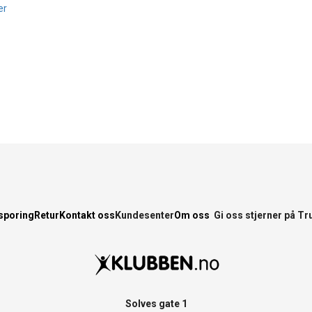
er
sporing
Retur
Kontakt oss
Kundesenter
Om oss
Gi oss stjerner på Tr
Solves gate 1