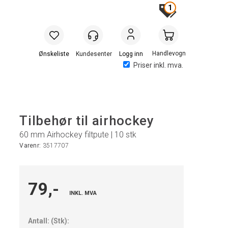
1
Handlevogn
Logg inn
Priser inkl. mva.
Tilbehør til airhockey
60 mm Airhockey filtpute | 10 stk
Varenr:
3517707
79,-
INKL. MVA
Antall:
(
Stk
):