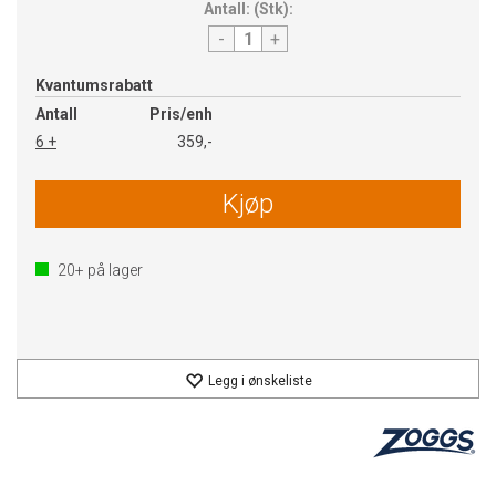
Antall:
(
Stk
):
-
+
Kvantumsrabatt
Antall
Pris/enh
6 +
359,-
Kjøp
20+
på lager
Legg i ønskeliste