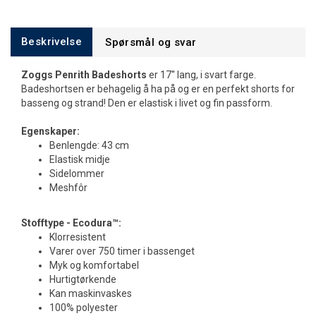
Beskrivelse
Spørsmål og svar
Zoggs Penrith Badeshorts
er 17'' lang, i svart farge.
Badeshortsen er behagelig å ha på og er en perfekt shorts for
basseng og strand! Den er elastisk i livet og fin passform.
Egenskaper:
Benlengde: 43 cm
Elastisk midje
Sidelommer
Meshfôr
Stofftype - Ecodura™:
Klorresistent
Varer over 750 timer i bassenget
Myk og komfortabel
Hurtigtørkende
Kan maskinvaskes
100% polyester