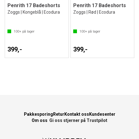
Penrith 17 Badeshorts
Penrith 17 Badeshorts
Zoggs | Kongeblå | Ecodura
Zoggs | Rød | Ecodura
100+
på lager
100+
på lager
399,-
399,-
Pakkesporing
Retur
Kontakt oss
Kundesenter
Om oss
Gi oss stjerner på Trustpilot