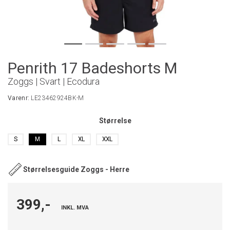
Penrith 17 Badeshorts M
Zoggs | Svart | Ecodura
Varenr:
LE23462924BK-M
Størrelse
S
M
L
XL
XXL
Størrelsesguide Zoggs - Herre
399,-
INKL. MVA