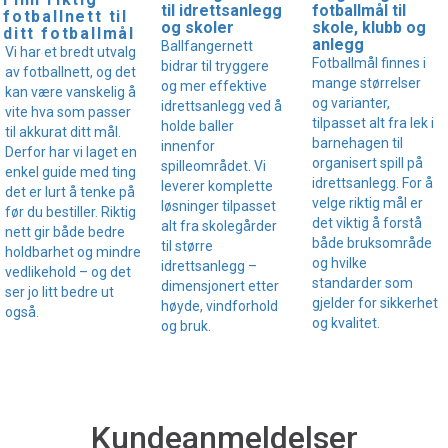
fotballmål til
til idrettsanlegg
fotballnett til
skole, klubb og
og skoler
ditt fotballmål
anlegg
Ballfangernett
Vi har et bredt utvalg
Fotballmål finnes i
bidrar til tryggere
av fotballnett, og det
mange størrelser
og mer effektive
kan være vanskelig å
og varianter,
idrettsanlegg ved å
vite hva som passer
tilpasset alt fra lek i
holde baller
til akkurat ditt mål.
barnehagen til
innenfor
Derfor har vi laget en
organisert spill på
spilleområdet. Vi
enkel guide med ting
idrettsanlegg. For å
leverer komplette
det er lurt å tenke på
velge riktig mål er
løsninger tilpasset
før du bestiller. Riktig
det viktig å forstå
alt fra skolegårder
nett gir både bedre
både bruksområde
til større
holdbarhet og mindre
og hvilke
idrettsanlegg –
vedlikehold – og det
standarder som
dimensjonert etter
ser jo litt bedre ut
gjelder for sikkerhet
høyde, vindforhold
også.
og kvalitet.
og bruk.
Kundeanmeldelser