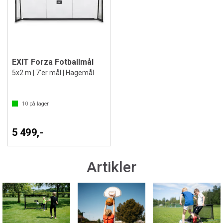
EXIT Forza Fotballmål
5x2 m | 7'er mål | Hagemål
10
på lager
5 499,-
Artikler