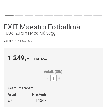
EXIT Maestro Fotballmål
180x120 cm | Med Målvegg
Varenr:
KL41.03.10.00
1 249,-
INKL. MVA
Antall:
(
Stk
):
-
+
Kvantumsrabatt
Antall
Pris/enh
2 +
1 124,-