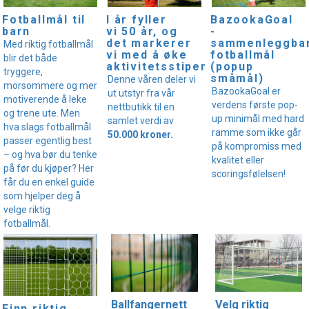
I år fyller
Fotballmål til
BazookaGoal
vi 50 år, og
barn
-
det markerer
sammenleggba
Med riktig fotballmål
vi med å øke
fotballmål
blir det både
aktivitetsstipendet!
(popup
tryggere,
småmål)
Denne våren deler vi
morsommere og mer
BazookaGoal er
ut utstyr fra vår
motiverende å leke
verdens første pop-
nettbutikk til en
og trene ute. Men
up minimål med hard
samlet verdi av
hva slags fotballmål
ramme som ikke går
50.000 kroner.
passer egentlig best
på kompromiss med
– og hva bør du tenke
kvalitet eller
på før du kjøper? Her
scoringsfølelsen!
får du en enkel guide
som hjelper deg å
velge riktig
fotballmål.
Velg riktig
Ballfangernett
Finn riktig