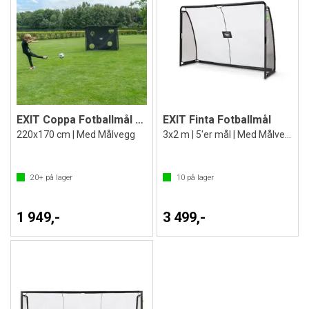
EXIT Coppa Fotballmål ECO
EXIT Finta Fotballmål
220x170 cm | Med Målvegg
3x2 m | 5'er mål | Med Målvegg
20+
på lager
10
på lager
1 949,-
3 499,-