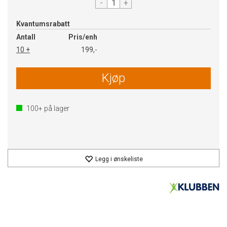
-
+
Kvantumsrabatt
Antall
Pris/enh
10 +
199,-
Kjøp
100+
på lager
Legg i ønskeliste