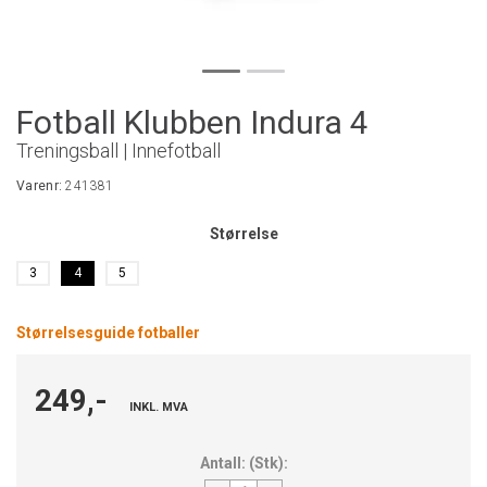
Fotball Klubben Indura 4
Treningsball | Innefotball
Varenr:
241381
Størrelse
3
4
5
Størrelsesguide fotballer
249,-
INKL. MVA
Antall:
(
Stk
):