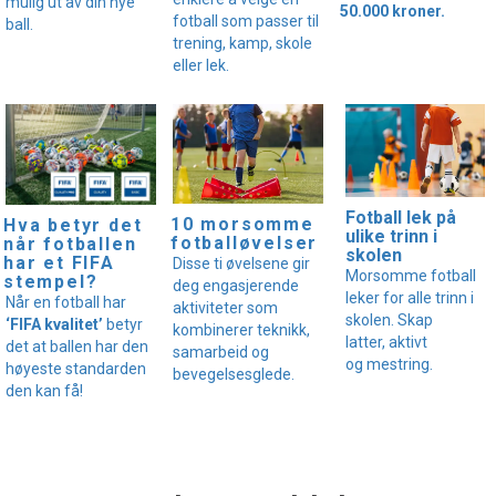
mulig ut av din nye
50.000 kroner.
fotball som passer til
ball.
trening, kamp, skole
eller lek.
Fotball lek på
10 morsomme
Hva betyr det
ulike trinn i
fotballøvelser
når fotballen
skolen
har et FIFA
Disse ti øvelsene gir
Morsomme fotball
stempel?
deg engasjerende
leker for alle trinn i
Når en fotball har
aktiviteter som
skolen. Skap
‘FIFA kvalitet’
betyr
kombinerer teknikk,
latter, aktivt
det at ballen har den
samarbeid og
og mestring.
høyeste standarden
bevegelsesglede.
den kan få!