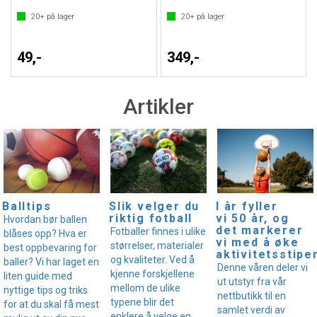
20+
på lager
20+
på lager
49,-
349,-
Artikler
I år fyller
Balltips
Slik velger du
vi 50 år, og
riktig fotball
Hvordan bør ballen
det markerer
Fotballer finnes i ulike
blåses opp? Hva er
vi med å øke
størrelser, materialer
best oppbevaring for
aktivitetsstipe
og kvaliteter. Ved å
baller? Vi har laget en
Denne våren deler vi
kjenne forskjellene
liten guide med
ut utstyr fra vår
mellom de ulike
nyttige tips og triks
nettbutikk til en
typene blir det
for at du skal få mest
samlet verdi av
enklere å velge en