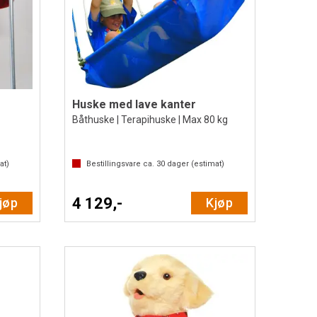
Huske med lave kanter
Båthuske | Terapihuske | Max 80 kg
at)
Bestillingsvare ca.
30
dager (estimat)
4 129,-
jøp
Kjøp