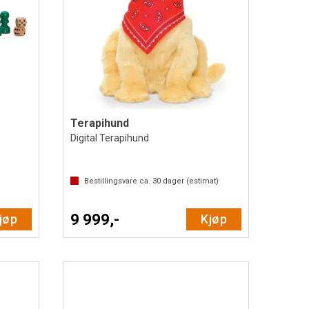
Terapihund
Digital Terapihund
Bestillingsvare ca.
30
dager (estimat)
9 999,-
jøp
Kjøp