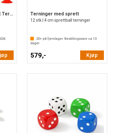
Koordinatsystem | Tallinje | Termometer
Terninger med sprett
12 stk | 4 cm sprettball terninger
2026
20+
på fjernlager. Bestillingsvare ca.
13
dager
579,-
jøp
Kjøp