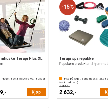
15%
rmhuske Terapi Plus XL
Terapi sparepakke
cm
Populære produkter til hjemmet
rnlager. Bestillingsvare ca.
13
dager
Ikke på lager. Sendingsklar
25.08.
(estimert dato)
3 097,-
9,-
2 632,-
Kjøp
K