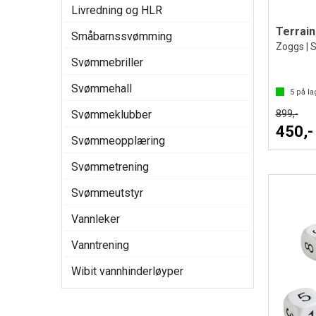
Livredning og HLR
Terrai
Småbarnssvømming
Zoggs | S
Svømmebriller
Svømmehall
5
på la
899,-
Svømmeklubber
450,-
Svømmeopplæring
Svømmetrening
Svømmeutstyr
Vannleker
Vanntrening
Wibit vannhinderløyper