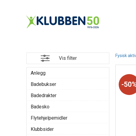
Fysisk akti
Vis filter
Anlegg
50
Badebukser
Badedrakter
Badesko
Flytehjelpemidler
Klubbsider