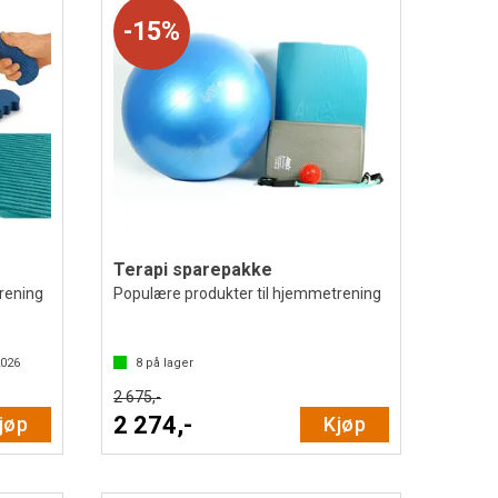
15%
Terapi sparepakke
rening
Populære produkter til hjemmetrening
2026
8
på lager
2 675,-
2 274,-
jøp
Kjøp