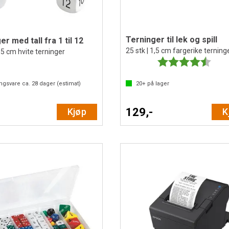
Terninger til lek og spill
r med tall fra 1 til 12
25 stk | 1,5 cm fargerike terning
1,5 cm hvite terninger
Karakter:
4.7 a
ingsvare ca.
28
dager (estimat)
20+
på lager
129,-
Kjøp
K