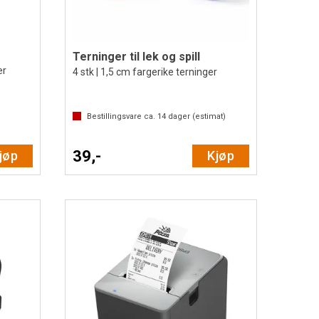
Terninger til lek og spill
er
4 stk | 1,5 cm fargerike terninger
v 5 mulige
Bestillingsvare ca.
14
dager (estimat)
39,-
jøp
Kjøp