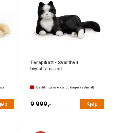
Terapikatt - Svarthvit
Digital Terapikatt
at)
Bestillingsvare ca.
30
dager (estimat)
9 999,-
jøp
Kjøp