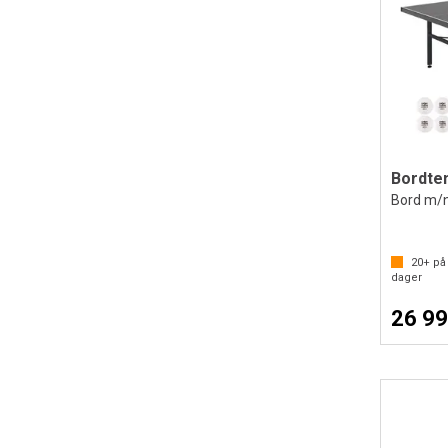
Bordten
Bord m/ne
20+
på 
dager
26 99