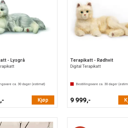
att - Lysgrå
Terapikatt - Rødhvit
erapikatt
Digital Terapikatt
ingsvare ca.
30
dager (estimat)
Bestillingsvare ca.
30
dager (estim
,-
9 999,-
Kjøp
K