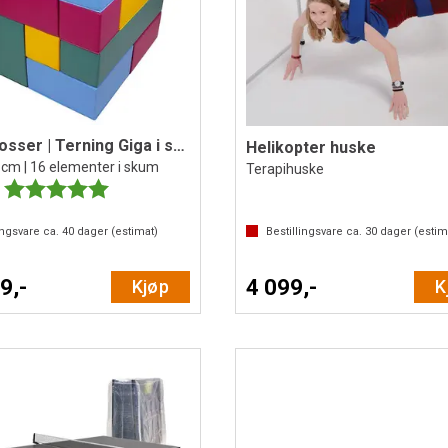
Skumklosser | Terning Giga i skum
Helikopter huske
cm | 16 elementer i skum
Terapihuske
Karakter:
5.0 av 5 mulige
ingsvare ca.
40
dager (estimat)
Bestillingsvare ca.
30
dager (estim
9,-
4 099,-
Kjøp
K