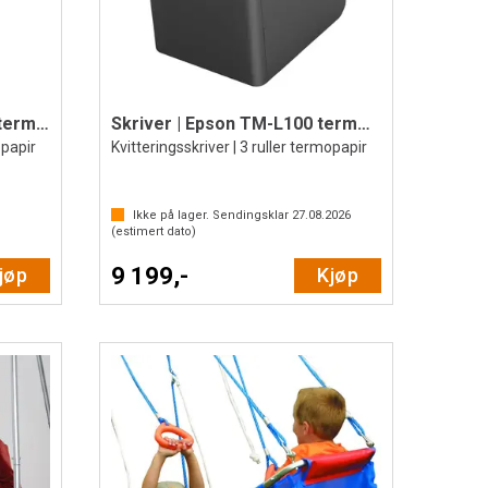
Skriver | Epson TM T88VII termoskriver
Skriver | Epson TM-L100 termoskriver
opapir
Kvitteringsskriver | 3 ruller termopapir
Ikke på lager. Sendingsklar
27.08.2026
(estimert dato)
9 199,-
jøp
Kjøp