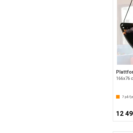
Plattfo
166x76 
7
på fje
12 49