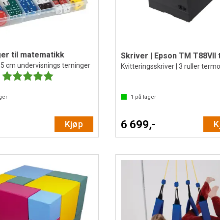
er til matematikk
2,5 cm undervisnings terninger
Kvitteringsskriver | 3 ruller term
Karakter:
5.0 av 5 mulige
ger
1
på lager
6 699,-
Kjøp
K