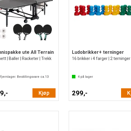
nispakke ute All Terrain
Ludobrikker+ terninger
tt | Baller | Racketer | Trekk
16 brikker i 4 farger | 2 terninger
fjernlager. Bestillingsvare ca.
13
4
på lager
9,-
299,-
Kjøp
K