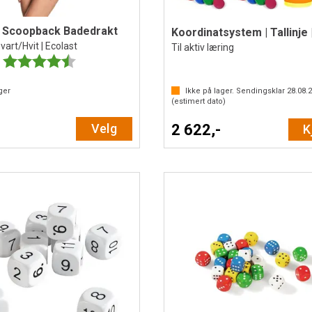
n Scoopback Badedrakt
vart/Hvit | Ecolast
Til aktiv læring
Karakter:
4.5 av 5 mulige
ger
Ikke på lager. Sendingsklar
28.08.
(estimert dato)
Velg
2 622,-
K