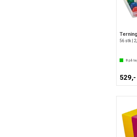
Terning
56 stk | 
8
på la
529,-