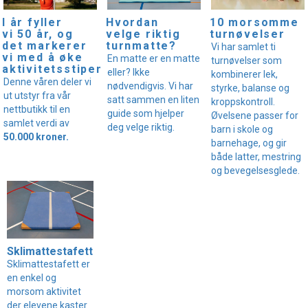
I år fyller
Hvordan
10 morsomme
vi 50 år, og
velge riktig
turnøvelser
det markerer
turnmatte?
Vi har samlet ti
vi med å øke
En matte er en matte
turnøvelser som
aktivitetsstipendet!
eller? Ikke
kombinerer lek,
Denne våren deler vi
nødvendigvis. Vi har
styrke, balanse og
ut utstyr fra vår
satt sammen en liten
kroppskontroll.
nettbutikk til en
guide som hjelper
Øvelsene passer for
samlet verdi av
deg velge riktig.
barn i skole og
50.000 kroner.
barnehage, og gir
både latter, mestring
og bevegelsesglede.
Sklimattestafett
Sklimattestafett er
en enkel og
morsom aktivitet
der elevene kaster