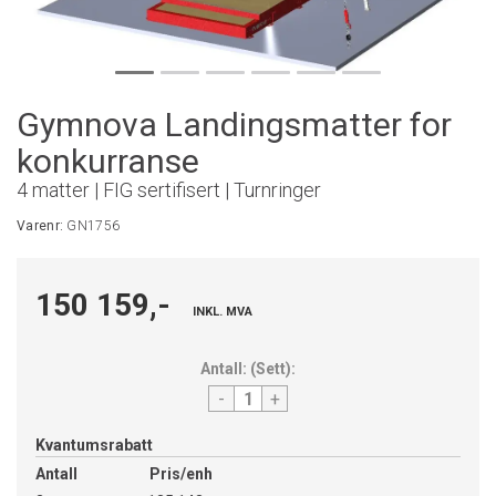
Gymnova Landingsmatter for
konkurranse
4 matter | FIG sertifisert | Turnringer
Varenr:
GN1756
150 159,-
INKL. MVA
Antall:
(
Sett
):
-
+
Kvantumsrabatt
Antall
Pris/enh