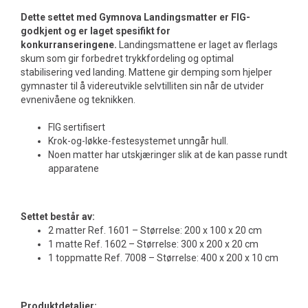
Dette settet med Gymnova Landingsmatter er FIG-
godkjent og er laget spesifikt for
konkurranseringene.
Landingsmattene er laget av flerlags
skum som gir forbedret trykkfordeling og optimal
stabilisering ved landing. Mattene gir demping som hjelper
gymnaster til å videreutvikle selvtilliten sin når de utvider
evnenivåene og teknikken.
FIG sertifisert
Krok-og-løkke-festesystemet unngår hull.
Noen matter har utskjæringer slik at de kan passe rundt
apparatene
Settet består av:
2 matter Ref. 1601 – Størrelse: 200 x 100 x 20 cm
1 matte Ref. 1602 – Størrelse: 300 x 200 x 20 cm
1 toppmatte Ref. 7008 – Størrelse: 400 x 200 x 10 cm
Produktdetaljer: