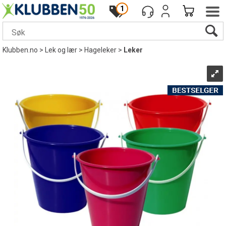
1
Klubben.no
>
Lek og lær
>
Hageleker
>
Leker