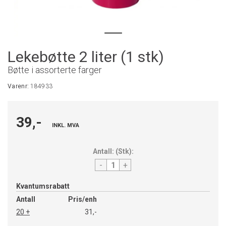
Lekebøtte 2 liter (1 stk)
Bøtte i assorterte farger
Varenr:
184933
39,-
INKL. MVA
Antall:
(
Stk
):
-
+
Kvantumsrabatt
Antall
Pris/enh
20 +
31,-