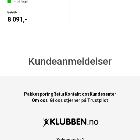
4
på lager
8 990,-
8 091,-
Kundeanmeldelser
Pakkesporing
Retur
Kontakt oss
Kundesenter
Om oss
Gi oss stjerner på Trustpilot
Solves gate 1