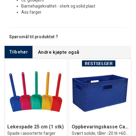
CE godkjent
Barnehagekvalitet - sterk og solid plast
Ass.farger
Spørsmål til produktet ?
Tilbehør
Andre kjøpte også
Lekespade 25 cm (1 stk)
Oppbevaringskasse CaCCer Blå
Spade i assorterte farger
Svært solide, tåler -20 til +60 grader