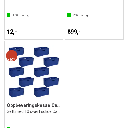
100+
på lager
20+
på lager
12,-
899,-
10%
Oppbevaringskasse CaCCer Blå 10
Sett med 10 svært solide CaCCer kasser