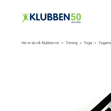
Her er du nå:
Klubben.no
>
Trening
>
Yoga
>
Yogama