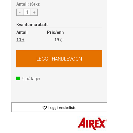
Antall:
(
Stk
):
-
+
Kvantumsrabatt
Antall
Pris/enh
10 +
197,-
9
på lager
Legg i ønskeliste