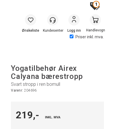
1
Handlevogn
Logg inn
Priser inkl. mva.
Yogatilbehør Airex
Calyana bærestropp
Svart stropp i ren bomull
Varenr:
204696
219,-
INKL. MVA